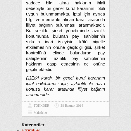
sadece bilgi alma hakkının ihlali
sebebiyle bir genel kurul kararının iptali
uygun bulunmamakta, iptal için ayrıca
bilgi vermeme ile alınan karar arasında
illiyet bağının bulunması aranmaktadır.
Bu şekilde şirket yönetiminde azınlık
konumunda bulunan pay sahiplerinin
şirketin idari işleyişini kötü niyetle
etkilemesinin önüne geçildiği gibi, şirket
kontrolünü elinde bulunduran pay
sahiplerinin, azınlık pay sahiplerinin
haklarını gasp etmesinin de önüne
geçilmektedir.
(1)Etki kuralı, bir genel kurul kararının
iptal edilebilmesi için, aykırılık ile dava
konusu karar arasında illiyet bağının
aranmasıdır.
TOKKDER
28 Haziran 2016
Makaleler
Kategoriler
Etkinlikler