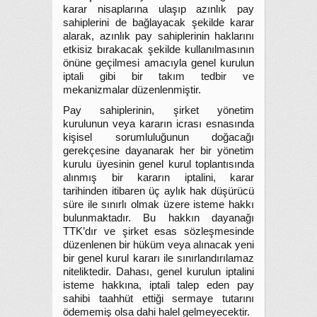
karar nisaplarına ulaşıp azınlık pay
sahiplerini de bağlayacak şekilde karar
alarak, azınlık pay sahiplerinin haklarını
etkisiz bırakacak şekilde kullanılmasının
önüne geçilmesi amacıyla genel kurulun
iptali gibi bir takım tedbir ve
mekanizmalar düzenlenmiştir.
Pay sahiplerinin, şirket yönetim
kurulunun veya kararın icrası esnasında
kişisel sorumluluğunun doğacağı
gerekçesine dayanarak her bir yönetim
kurulu üyesinin genel kurul toplantısında
alınmış bir kararın iptalini, karar
tarihinden itibaren üç aylık hak düşürücü
süre ile sınırlı olmak üzere isteme hakkı
bulunmaktadır. Bu hakkın dayanağı
TTK’dır ve şirket esas sözleşmesinde
düzenlenen bir hüküm veya alınacak yeni
bir genel kurul kararı ile sınırlandırılamaz
niteliktedir. Dahası, genel kurulun iptalini
isteme hakkına, iptali talep eden pay
sahibi taahhüt ettiği sermaye tutarını
ödememiş olsa dahi halel gelmeyecektir.