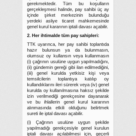
gerekmektedir. Tüm bu koşulların
gerçekleşmesi halinde, pay sahibi üç ay
içinde şirket merkezinin bulunduğu
yerdeki asliye ticaret mahkemesinde
genel kurul kararının iptali davası açabilir.
2. Her ihtimalde tüm pay sahipleri:
TTK uyarınca, her pay sahibi toplantıda
hazır bulunsun ya da bulunmasın,
olumsuz oy kullansın veya kullanmasın
(i) çağrının usulüne uygun yapılmadığını,
(ii) gündemin gereği gibi ilan edilmediğini,
(iii) genel kurulda yetkisiz kişi veya
temsilcilerin toplantıya katılıp oy
kullandıklarını ileri sürerek veya (iv) genel
kurulda oy kullanılmasına haksız şekilde
izin verilmediği gerekçesine dayanarak
ve bu ihlallerin genel kurul kararının
alınmasında etkili olduğunu belirtmek
sureti ile iptal davası açabilir.
(i) Çağrının usulüne uygun şekilde
yapılmadığı gerekçesiyle genel kurulun
iptali davası açılabilmesi için, geçerli