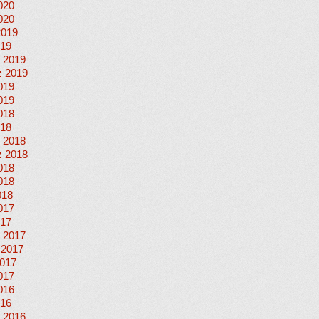
020
020
2019
019
 2019
 2019
019
019
018
018
 2018
 2018
018
018
018
017
017
 2017
 2017
017
017
016
016
 2016