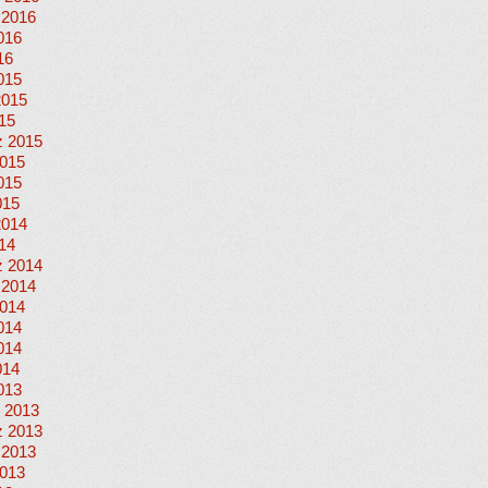
 2016
016
16
015
2015
015
 2015
015
015
015
2014
014
 2014
 2014
014
014
014
014
013
 2013
 2013
 2013
013