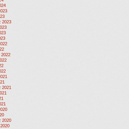
24
024
2023
023
 2023
023
023
023
2022
022
 2022
022
22
022
2021
021
 2021
021
21
021
2020
020
 2020
 2020