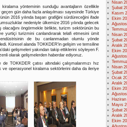
Nisan 2
iralama yönteminin sunduğu avantajların özellikle
Şubat 2
er geçen gün daha fazla anlaşılması sayesinde Türkiye
Kasım 
nün 2016 yılında başarı grafiğini sürdüreceğini ifade
Ekim 2
umsuzluklar nedeniyle ülkemize 2016 yılında gelecek
Ağustos
ş olacağını öngörmekle birlikte, turizm sektörünün bu
Temmuz
 yurtiçi turizmini canlandırarak telafi etmesini ümit
Nisan 2
 endüstrisinin de bu canlanmadan olumlu yönde
Şubat 2
dedi. Küresel alanda TOKKDER’in gelişim ve temsiline
Aralık 2
daki gelişmeleri yakından takip ettiklerini söyleyen F.
Ekim 2
nli olarak gelişmelerden haberdar ediyoruz.
Ağustos
Temmuz
e TOKKDER çatısı altındaki çalışmalarımızı hız
Nisan 2
ve operasyonel kiralama sektörlerini daha da ileriye
Şubat 2
Ocak 2
Aralık 2
Ekim 2
Ağustos
Haziran
Mayıs 2
Şubat 2
Aralık 2
Ekim 2
Ağustos