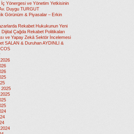
 İç Yönergesi ve Yönetim Yetkisinin
 Av. Duygu TURGUT
k Görünüm & Piyasalar – Erkin
 Pazarlarda Rekabet Hukukunun Yeni
ı: Dijital Çağda Rekabet Politikaları
sı ve Yapay Zekâ Sektör İncelemesi
et SALAN & Duruhan AYDINLI &
İCOS
r
 2026
026
026
025
025
 2025
 2025
025
025
024
024
024
 2024