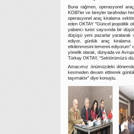
Buna rağmen, operasyonel araç k
KOBİ'ler ve bireyler tarafından h
operasyonel araç kiralama sektörü
eden OKTAY “Güncel jeopolitik ol
yabancı turist sayısında bir düşü
düşüşü yeni pazarlar yaratarak ve
ediyor, günlük araç kiralama
etkilenmesini temenni ediyorum” 
yönelik olarak, dünyada ve Avrupa’
Türkay OKTAY, “Sektörümüzü düze
Amacımız önümüzdeki dönemde d
kesmeden devam ettirerek günlük 
taşımaktır” diye konuştu.