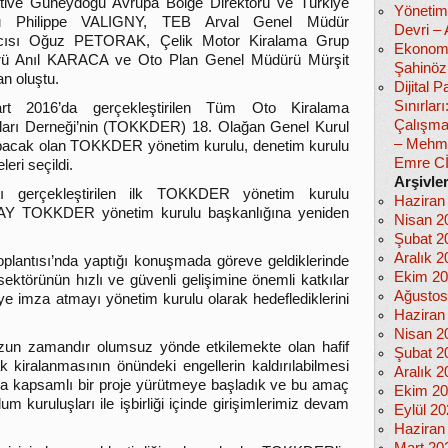
tive Güneydoğu Avrupa Bölge Direktörü ve Türkiye
Yönetim
u Philippe VALIGNY, TEB Arval Genel Müdür
Devri –
cısı Oğuz PETORAK, Çelik Motor Kiralama Grup
Ekonomi
örü Anıl KARACA ve Oto Plan Genel Müdürü Mürşit
Şahinöz
n oluştu.
Dijital
Sınırlar
t 2016’da gerçekleştirilen Tüm Oto Kiralama
Çalışma
ları Derneği’nin (TOKKDER) 18. Olağan Genel Kurul
– Mehm
v yapacak olan TOKKDER yönetim kurulu, denetim kurulu
Emre C
leri seçildi.
Arşivle
sı gerçekleştirilen ilk TOKKDER yönetim kurulu
Haziran
KTAY TOKKDER yönetim kurulu başkanlığına yeniden
Nisan 2
Şubat 2
Aralık 2
plantısı’nda yaptığı konuşmada göreve geldiklerinde
Ekim 2
ektörünün hızlı ve güvenli gelişimine önemli katkılar
Ağustos
ye imza atmayı yönetim kurulu olarak hedeflediklerini
Haziran
Nisan 2
un zamandır olumsuz yönde etkilemekte olan hafif
Şubat 2
ak kiralanmasının önündeki engellerin kaldırılabilmesi
Aralık 2
a kapsamlı bir proje yürütmeye başladık ve bu amaç
Ekim 2
um kuruluşları ile işbirliği içinde girişimlerimiz devam
Eylül 2
Haziran