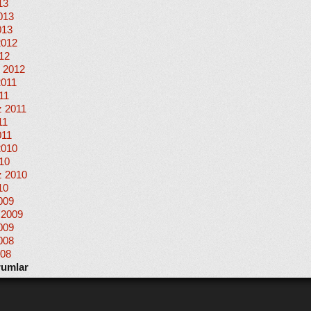
13
013
013
2012
012
 2012
2011
11
 2011
11
011
2010
010
 2010
10
009
 2009
009
008
008
rumlar