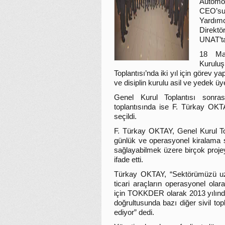
Automo
CEO’s
Yardım
Direkt
UNAT’ta
18 Mar
Kuruluş
Toplantısı’nda iki yıl için göre
ve disiplin kurulu asil ve yedek üye
Genel Kurul Toplantısı sonra
toplantısında ise F. Türkay O
seçildi.
F. Türkay OKTAY, Genel Kurul To
günlük ve operasyonel kiralama s
sağlayabilmek üzere birçok proje
ifade etti.
Türkay OKTAY, “Sektörümüzü uz
ticari araçların operasyonel olar
için TOKKDER olarak 2013 yılınd
doğrultusunda bazı diğer sivil topl
ediyor” dedi.