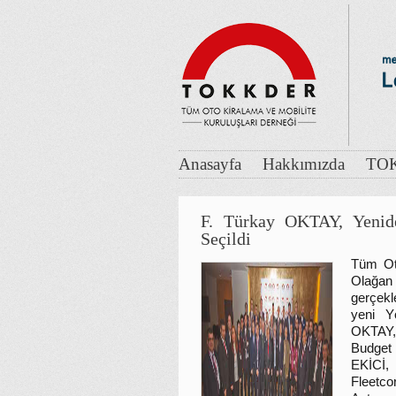
Anasayfa
Hakkımızda
TOK
F. Türkay OKTAY, Yeni
Seçildi
Tüm Ot
Olağan
gerçekl
yeni Y
OKTAY,
Budget
EKİCİ,
Fleet