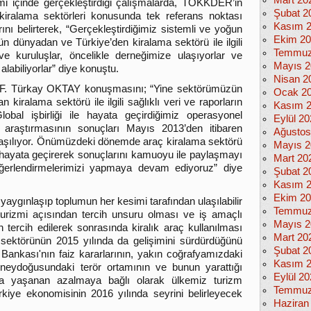
Mart 20
mi içinde gerçekleştirdiği çalışmalarda, TOKKDER’in
Şubat 2
iralama sektörleri konusunda tek referans noktası
Kasım 
nı belirterek, “Gerçekleştirdiğimiz sistemli ve yoğun
Ekim 2
ün dünyadan ve Türkiye’den kiralama sektörü ile ilgili
Temmuz
ve kuruluşlar, öncelikle derneğimize ulaşıyorlar ve
Mayıs 2
 alabiliyorlar” diye konuştu.
Nisan 2
n F. Türkay OKTAY konuşmasını; “Yine sektörümüzün
Ocak 2
an kiralama sektörü ile ilgili sağlıklı veri ve raporların
Kasım 
bal işbirliği ile hayata geçirdiğimiz operasyonel
Eylül 2
ar araştırmasının sonuçları Mayıs 2013’den itibaren
Ağustos
laşılıyor. Önümüzdeki dönemde araç kiralama sektörü
Mayıs 2
yı hayata geçirerek sonuçlarını kamuoyu ile paylaşmayı
Mart 20
ğerlendirmelerimizi yapmaya devam ediyoruz” diye
Şubat 2
Kasım 
Ekim 2
aygınlaşıp toplumun her kesimi tarafından ulaşılabilir
Temmuz
turizmi açısından tercih unsuru olması ve iş amaçlı
Mayıs 2
 tercih edilerek sonrasında kiralık araç kullanılması
Mart 20
sektörünün 2015 yılında da gelişimini sürdürdüğünü
Şubat 2
nkası'nın faiz kararlarının, yakın coğrafyamızdaki
Kasım 
neydoğusundaki terör ortamının ve bunun yarattığı
Eylül 2
nda yaşanan azalmaya bağlı olarak ülkemiz turizm
Temmuz
ürkiye ekonomisinin 2016 yılında seyrini belirleyecek
Haziran