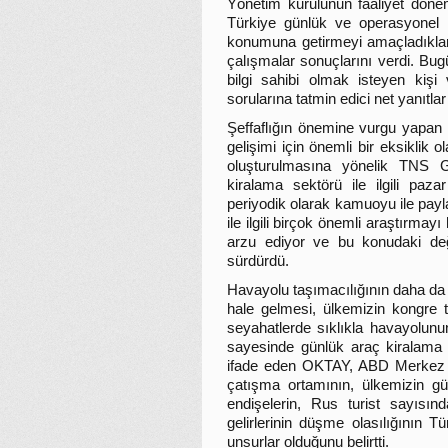
Yönetim kurulunun faaliyet döne
Türkiye günlük ve operasyonel k
konumuna getirmeyi amaçladıkları
çalışmalar sonuçlarını verdi. Bug
bilgi sahibi olmak isteyen kişi 
sorularına tatmin edici net yanıtlar
Şeffaflığın önemine vurgu yapa
gelişimi için önemli bir eksiklik ol
oluşturulmasına yönelik TNS Glo
kiralama sektörü ile ilgili paz
periyodik olarak kamuoyu ile pay
ile ilgili birçok önemli araştırma
arzu ediyor ve bu konudaki de
sürdürdü.
Havayolu taşımacılığının daha da y
hale gelmesi, ülkemizin kongre 
seyahatlerde sıklıkla havayolunun
sayesinde günlük araç kiralama 
ifade eden OKTAY, ABD Merkez Ba
çatışma ortamının, ülkemizin gü
endişelerin, Rus turist sayısı
gelirlerinin düşme olasılığının T
unsurlar olduğunu belirtti.