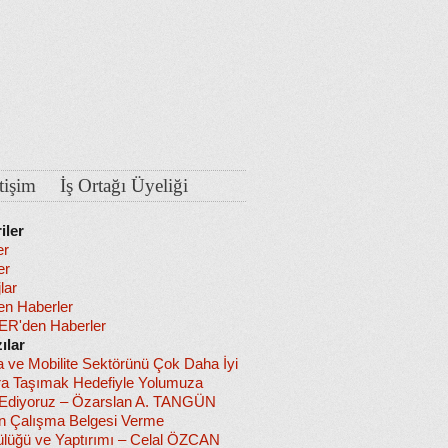
etişim
İş Ortağı Üyeliği
iler
er
er
lar
en Haberler
R'den Haberler
ılar
a ve Mobilite Sektörünü Çok Daha İyi
ra Taşımak Hedefiyle Yolumuza
diyoruz – Özarslan A. TANGÜN
in Çalışma Belgesi Verme
lüğü ve Yaptırımı – Celal ÖZCAN