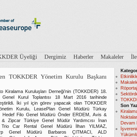
KDER Üyeliği
Dergimiz
Haberler
Makaleler
İl
Kategor
den TOKKDER Yönetim Kurulu Başkanı
Etkinlikl
Makalel
Röportaj
o Kiralama Kuruluşları Derneği’nin (TOKKDER) 18.
Sektörd
 Genel Kurul Toplantısı 18 Mart 2016 tarihinde
TOKKDE
eştirildi. İki yıl için görev yapacak olan TOKKDER
Son Yaz
önetim Kurulu, LeasePlan Genel Müdürü Türkay
Kiralam
 Hedef Filo Genel Müdürü Önder ERDEM, Avis &
Noktala
 & Zipcar Türkiye Genel Müdür Yardımcısı İnan
Devam E
 Trio Car Rental Genel Müdürü İlhan YILMAZ,
İşveren
corp Genel Müdürü Barbaros ÇITMACI, ALD
Yükümlü