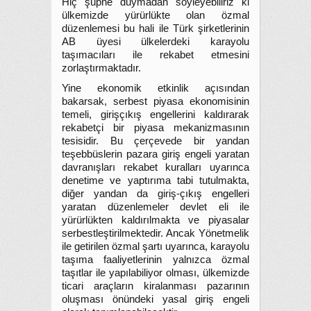
Hiç şüphe duymadan söyleyebiliriz ki
ülkemizde yürürlükte olan özmal
düzenlemesi bu hali ile Türk şirketlerinin
AB üyesi ülkelerdeki karayolu
taşımacıları ile rekabet etmesini
zorlaştırmaktadır.
Yine ekonomik etkinlik açısından
bakarsak, serbest piyasa ekonomisinin
temeli, girişçıkış engellerini kaldırarak
rekabetçi bir piyasa mekanizmasının
tesisidir. Bu çerçevede bir yandan
teşebbüslerin pazara giriş engeli yaratan
davranışları rekabet kuralları uyarınca
denetime ve yaptırıma tabi tutulmakta,
diğer yandan da giriş-çıkış engelleri
yaratan düzenlemeler devlet eli ile
yürürlükten kaldırılmakta ve piyasalar
serbestleştirilmektedir. Ancak Yönetmelik
ile getirilen özmal şartı uyarınca, karayolu
taşıma faaliyetlerinin yalnızca özmal
taşıtlar ile yapılabiliyor olması, ülkemizde
ticari araçların kiralanması pazarının
oluşması önündeki yasal giriş engeli