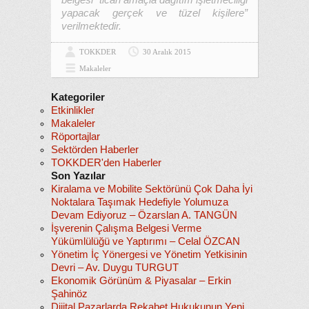
belgesi “ticari amaçla dağıtım işletmeciliği
yapacak gerçek ve tüzel kişilere”
verilmektedir.
TOKKDER
30 Aralık 2015
Makaleler
Kategoriler
Etkinlikler
Makaleler
Röportajlar
Sektörden Haberler
TOKKDER'den Haberler
Son Yazılar
Kiralama ve Mobilite Sektörünü Çok Daha İyi
Noktalara Taşımak Hedefiyle Yolumuza
Devam Ediyoruz – Özarslan A. TANGÜN
İşverenin Çalışma Belgesi Verme
Yükümlülüğü ve Yaptırımı – Celal ÖZCAN
Yönetim İç Yönergesi ve Yönetim Yetkisinin
Devri – Av. Duygu TURGUT
Ekonomik Görünüm & Piyasalar – Erkin
Şahinöz
Dijital Pazarlarda Rekabet Hukukunun Yeni