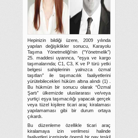
Hepinizin bildiği üzere, 2009 yılında
yapılan değişiklikler sonucu, Karayolu
Taşıma Yönetmeliği’nin (“Yönetmelik”)
25. maddesi uyarınca, “eşya ve kargo
taşımalarında; C1, C3, K ve P türü yetki
belgesi sahiplerinin yalnızca özmal
taşıtları” ile taşımacılık faaliyetlerini
yürütebilecekleri hüküm altına alındı (1) .
Bu hükmün bir sonucu olarak “Özmal
Şartı” ülkemizde uluslararası ve/veya
yurtiçi eşya taşımacılığı yapacak gerçek
veya tüzel kişilere ticari araç kiralaması
yapılamaması gibi bir durum ortaya
çıkardı.
Bu düzenleme özellikle ticari araç
kiralamaya izin verilmesi halinde
faaliyetleri içerisinde önemli bir pay teşkil