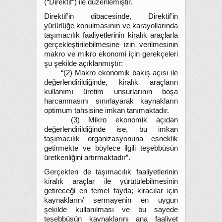
(“Direktif”) ile düzenlemiştir.
Direktif’in dibacesinde, Direktif’in
yürürlüğe konulmasının ve karayollarında
taşımacılık faaliyetlerinin kiralık araçlarla
gerçekleştirilebilmesine izin verilmesinin
makro ve mikro ekonomi için gerekçeleri
şu şekilde açıklanmıştır:
“(2) Makro ekonomik bakış açısı ile
değerlendirildiğinde, kiralık araçların
kullanımı üretim unsurlarının boşa
harcanmasını sınırlayarak kaynakların
optimum tahsisine imkan tanımaktadır.
(3) Mikro ekonomik açıdan
değerlendirildiğinde ise, bu imkan
taşımacılık organizasyonuna esneklik
getirmekte ve böylece ilgili teşebbüsün
üretkenliğini artırmaktadır”.
Gerçekten de taşımacılık faaliyetlerinin
kiralık araçlar ile yürütülebilmesinin
getireceği en temel fayda; kiracılar için
kaynakların/ sermayenin en uygun
şekilde kullanılması ve bu sayede
teşebbüsün kaynaklarını ana faaliyet