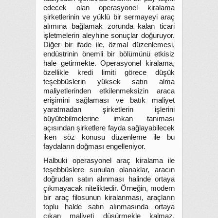
edecek olan operasyonel kiralama
şirketlerinin ve yüklü bir sermayeyi araç
alımına bağlamak zorunda kalan ticari
işletmelerin aleyhine sonuçlar doğuruyor.
Diğer bir ifade ile, özmal düzenlemesi,
endüstrinin önemli bir bölümünü etkisiz
hale getirmekte. Operasyonel kiralama,
özellikle kredi limiti görece düşük
teşebbüslerin yüksek satın alma
maliyetlerinden etkilenmeksizin araca
erişimini sağlaması ve batık maliyet
yaratmadan şirketlerin işlerini
büyütebilmelerine imkan tanıması
açısından şirketlere fayda sağlayabilecek
iken söz konusu düzenleme ile bu
faydaların doğması engelleniyor.
Halbuki operasyonel araç kiralama ile
teşebbüslere sunulan olanaklar, aracın
doğrudan satın alınması halinde ortaya
çıkmayacak niteliktedir. Örneğin, modern
bir araç filosunun kiralanması, araçların
toplu halde satın alınmasında ortaya
çıkan maliyeti düşürmekle kalmaz,