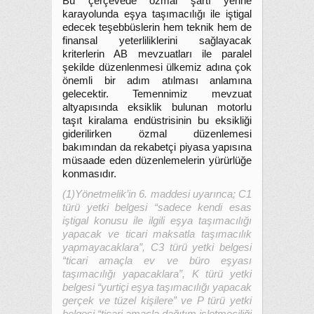
Bu çerçevede özmal şartı yerine
karayolunda eşya taşımacılığı ile iştigal
edecek teşebbüslerin hem teknik hem de
finansal yeterliliklerini sağlayacak
kriterlerin AB mevzuatları ile paralel
şekilde düzenlenmesi ülkemiz adına çok
önemli bir adım atılması anlamına
gelecektir. Temennimiz mevzuat
altyapısında eksiklik bulunan motorlu
taşıt kiralama endüstrisinin bu eksikliği
giderilirken özmal düzenlemesi
bakımından da rekabetçi piyasa yapısına
müsaade eden düzenlemelerin yürürlüğe
konmasıdır.
(1)Yönetmelik’in 6. maddesi uyarınca; C1
türü yetki belgesi “sadece kendi esas
iştigal konusu ile ilgili eşya taşımacılığı
yapacak ve ticari maksatla taşımacılık
yapmayacaklara”, C3 türü yetki belgesi
“ticari amaçla ev ve büro eşyası
taşımacılığı yapacaklara”, K türü yetki
belgesi “yurtiçi eşya taşımacılığı yapacak
gerçek ve tüzel kişilere” ve P türü yetki