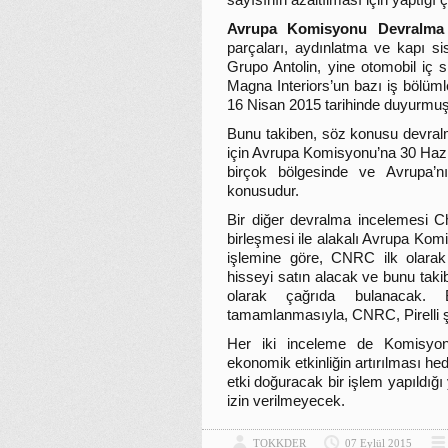
sayısının azaltılması için yaptığı
Avrupa Komisyonu Devralma İ
parçaları, aydınlatma ve kapı sis
Grupo Antolin, yine otomobil iç si
Magna Interiors’un bazı iş bölüml
16 Nisan 2015 tarihinde duyurmuş
Bunu takiben, söz konusu devral
için Avrupa Komisyonu’na 30 Hazir
birçok bölgesinde ve Avrupa’nı
konusudur.
Bir diğer devralma incelemesi C
birleşmesi ile alakalı Avrupa Ko
işlemine göre, CNRC ilk olarak 
hisseyi satın alacak ve bunu takib
olarak çağrıda bulanacak. 
tamamlanmasıyla, CNRC, Pirelli şi
Her iki inceleme de Komisyon’u
ekonomik etkinliğin artırılması he
etki doğuracak bir işlem yapıldığı
izin verilmeyecek.
TOKKDER
07 Eylül 2015