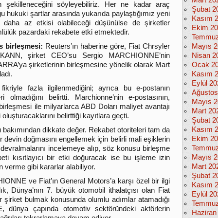
Mart 20
tin şekilleneceğini söyleyebiliriz. Her ne kadar araç
Şubat 2
ğu hukuki şartlar arasında yukarıda paylaştığımız yeni
Kasım 
daha az etkisi olabileceği düşünülse de şirketler
Ekim 2
lülük pazardaki rekabete etki etmektedir.
Temmuz
s birleşmesi:
Reuters’ın haberine göre, Fiat Chrsyler
Mayıs 2
LKANN, şirket CEO’su Sergio MARCHIONNE’nin
Nisan 2
A’ya şirketlerinin birleşmesine yönelik olarak Mart
Ocak 2
adı.
Kasım 
Eylül 2
riyle fazla ilgilenmediğini; ayrıca bu e-postanın
Ağustos
 olmadığını belirtti. Marchionne’nin e-postasının,
Mayıs 2
irleşmesi ile milyarlarca ABD Doları maliyet avantajı
Mart 20
luşturacaklarını belirttiği kayıtlara geçti.
Şubat 2
Kasım 
 bakımından dikkate değer. Rekabet otoriteleri tam da
Ekim 2
 devin doğmasını engellemek için belirli mali eşiklerin
Temmuz
e devralmalarını incelemeye alıp, söz konusu birleşme
Mayıs 2
i kısıtlayıcı bir etki doğuracak ise bu işleme izin
Mart 20
 verme gibi kararlar alabiliyor.
Şubat 2
ONNE ve Fiat’ın General Motors’a karşı özel bir ilgi
Kasım 
ılık, Dünya’nın 7. büyük otomobil ithalatçısı olan Fiat
Eylül 2
bir şirket bulmak konusunda olumlu adımlar atamadığı
Temmuz
, dünya çapında otomotiv sektöründeki aktörlerin
Haziran