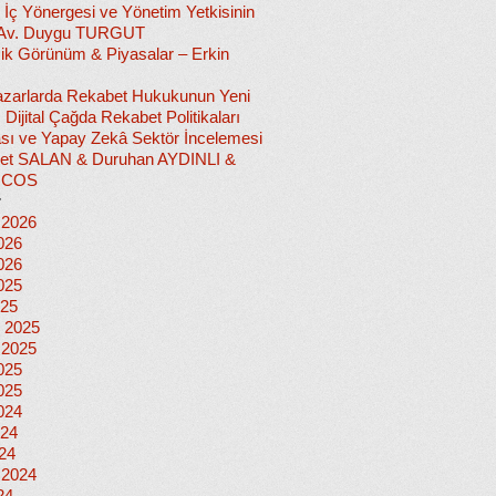
 İç Yönergesi ve Yönetim Yetkisinin
 Av. Duygu TURGUT
k Görünüm & Piyasalar – Erkin
 Pazarlarda Rekabet Hukukunun Yeni
ı: Dijital Çağda Rekabet Politikaları
sı ve Yapay Zekâ Sektör İncelemesi
et SALAN & Duruhan AYDINLI &
İCOS
r
 2026
026
026
025
025
 2025
 2025
025
025
024
024
024
 2024