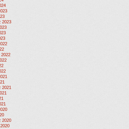
24
024
2023
023
 2023
023
023
023
2022
022
 2022
022
22
022
2021
021
 2021
021
21
021
2020
020
 2020
 2020