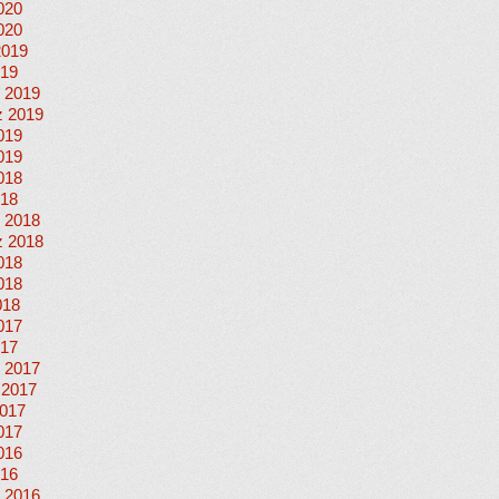
020
020
2019
019
 2019
 2019
019
019
018
018
 2018
 2018
018
018
018
017
017
 2017
 2017
017
017
016
016
 2016