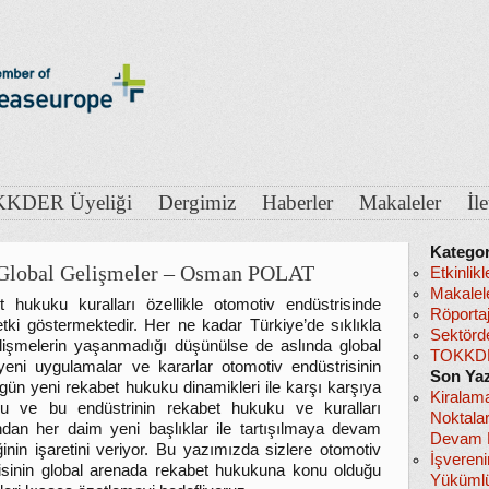
KDER Üyeliği
Dergimiz
Haberler
Makaleler
İl
Kategor
 Global Gelişmeler – Osman POLAT
Etkinlikl
Makalel
 hukuku kuralları özellikle otomotiv endüstrisinde
Röportaj
tki göstermektedir. Her ne kadar Türkiye’de sıklıkla
Sektörd
lişmelerin yaşanmadığı düşünülse de aslında global
TOKKDE
yeni uygulamalar ve kararlar otomotiv endüstrisinin
Son Yaz
gün yeni rekabet hukuku dinamikleri ile karşı karşıya
Kiralam
nu ve bu endüstrinin rekabet hukuku ve kuralları
Noktala
dan her daim yeni başlıklar ile tartışılmaya devam
Devam E
ğinin işaretini veriyor. Bu yazımızda sizlere otomotiv
İşveren
isinin global arenada rekabet hukukuna konu olduğu
Yükümlü