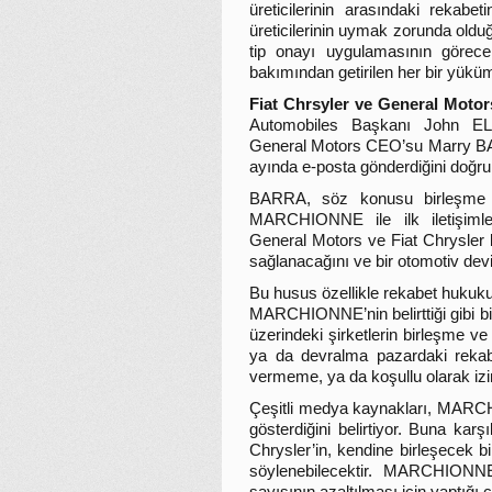
üreticilerinin arasındaki rekabe
üreticilerinin uymak zorunda oldu
tip onayı uygulamasının görece 
bakımından getirilen her bir yüküm
Fiat Chrsyler ve General Motor
Automobiles Başkanı John E
General Motors CEO’su Marry BARR
ayında e-posta gönderdiğini doğrul
BARRA, söz konusu birleşme fik
MARCHIONNE ile ilk iletişimleri
General Motors ve Fiat Chrysler b
sağlanacağını ve bir otomotiv devi o
Bu husus özellikle rekabet hukuku
MARCHIONNE’nin belirttiği gibi bir
üzerindeki şirketlerin birleşme v
ya da devralma pazardaki rekabet
vermeme, ya da koşullu olarak izin
Çeşitli medya kaynakları, MARCHI
gösterdiğini belirtiyor. Buna karş
Chrysler’in, kendine birleşecek 
söylenebilecektir. MARCHIONNE