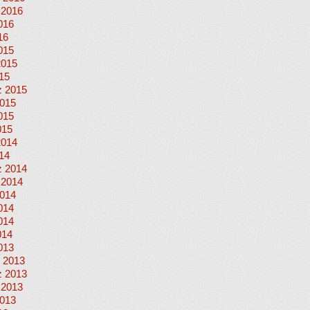
 2016
016
16
015
2015
015
 2015
015
015
015
2014
014
 2014
 2014
014
014
014
014
013
 2013
 2013
 2013
013