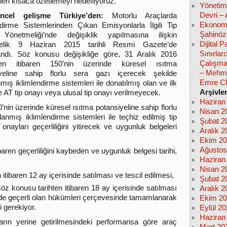
leri kısaca özetlemeyi hedefliyoruz.
Yönetim
Devri –
ncel gelişme Türkiye’den:
Motorlu Araçlarda
Ekonomi
ndirme Sistemlerinden Çıkan Emisyonlarla İlgili Tip
Şahinöz
Yönetmeliği’nde değişiklik yapılmasına ilişkin
Dijital
elik 9 Haziran 2015 tarihli Resmi Gazete’de
Sınırlar
ndı. Söz konusu değişikliğe göre, 31 Aralık 2016
Çalışma
nden itibaren 150’nin üzerinde küresel ısıtma
– Mehm
iyeline sahip florlu sera gazı içerecek şekilde
Emre C
mış iklimlendirme sistemleri ile donatılmış olan ve ilk
Arşivle
ne AT tip onayı veya ulusal tip onayı verilmeyecek.
Haziran
0’nin üzerinde küresel ısıtma potansiyeline sahip florlu
Nisan 2
anmış iklimlendirme sistemleri ile teçhiz edilmiş tip
Şubat 2
onayları geçerliliğini yitirecek ve uygunluk belgeleri
Aralık 2
Ekim 2
Ağustos
baren geçerliliğini kaybeden ve uygunluk belgesi tarihi,
Haziran
Nisan 2
itibaren 12 ay içerisinde satılması ve tescil edilmesi,
Şubat 2
z konusu tarihten itibaren 18 ay içerisinde satılması
Aralık 2
inde geçerli olan hükümleri çerçevesinde tamamlanarak
Ekim 2
i gerekiyor.
Eylül 2
Haziran
ların yerine getirilmesindeki performansa göre araç