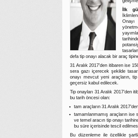
gelişme
İlk gü
İklimle
Onayı 
yönetm
yayımla
tarihi
potans
tasarlan
defa tip onayı alacak bir araç tipi
31 Aralık 2017’den itibaren ise 15
sera gazı içerecek şekilde tasarl
onayı mevcut yeni araçların, tip 
geçersiz kabul edilecek.
Tip onayları 31 Aralık 2017’den iti
bu tarih öncesi olan:
tam araçların 31 Aralık 2017’den 
tamamlanmamış araçların ise sö
ve temel aracın tip onayı tarih
bu süre içerisinde tescil edilmes
Bu düzenleme ile özellikle şart