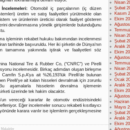
 çağrıları tekrarlamaya devam ediyor.
Nisan 2
Şubat 2
ncelemeleri:
Otomobil iç parçalarının (iç düzen
Kasım 
temleri) üretim ve satış faaliyetleri yürütmekte olan
Ekim 2
stem ve ürünlerinin üreticisi olarak faaliyet gösteren
Ağustos
erini devralınmasına yönelik girişimlerde bulunduğunu
Temmuz
tu.
Nisan 2
ma işleminin rekabet hukuku bakımından incelenmesi
Şubat 2
an tarihinde başvuruldu. Her iki şirketin de Dünya’nın
Aralık 2
n tamamına yakınında iştirak ve faaliyetleri söz
Ekim 2
Ağustos
Temmuz
hina National Tire & Rubber Co, (“CNRC”) ve Pirelli
Nisan 2
misyonu incelemesidir. Birkaç adımdan oluşan birleşme
Şubat 2
Camfin S.p.A’ya ait %26,193’lük Pirelli’de bulunan
Ocak 2
en Pirelli’ye ait kalan hisseleri devralmak için zorunlu
Aralık 2
Bu aşamalarla hisselerin devralma işlemenin
Ekim 2
rketi üzerinde tek hakim olacaktır.
Ağustos
n vereceği kararlar ile otomotiv endüstrisindeki
Haziran
defleniyor. Eğer incelemeler sonucu rekabeti kısıtlayıcı
Mayıs 2
 yönünde karara varılır ise işlemlerin gerçekleşmesine
Şubat 2
Aralık 2
Ekim 2
Makaleler
Ağustos