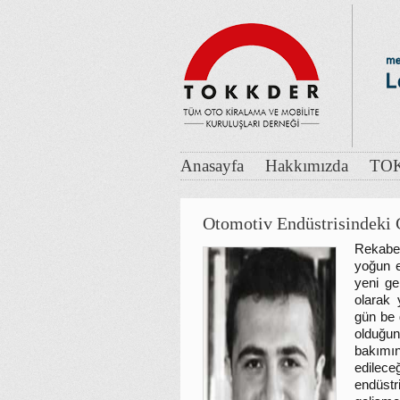
Anasayfa
Hakkımızda
TOK
Otomotiv Endüstrisindeki
Rekabet
yoğun e
yeni ge
olarak 
gün be 
olduğu
bakımın
edilece
endüstr