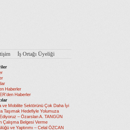
etişim
İş Ortağı Üyeliği
iler
er
er
lar
en Haberler
R'den Haberler
ılar
a ve Mobilite Sektörünü Çok Daha İyi
ra Taşımak Hedefiyle Yolumuza
diyoruz – Özarslan A. TANGÜN
in Çalışma Belgesi Verme
lüğü ve Yaptırımı – Celal ÖZCAN