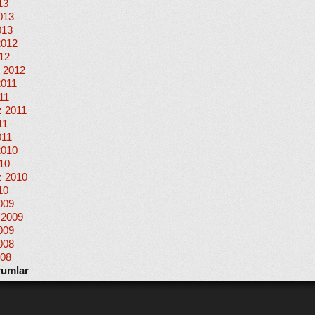
13
013
013
2012
012
 2012
2011
11
 2011
11
011
2010
010
 2010
10
009
 2009
009
008
008
rumlar