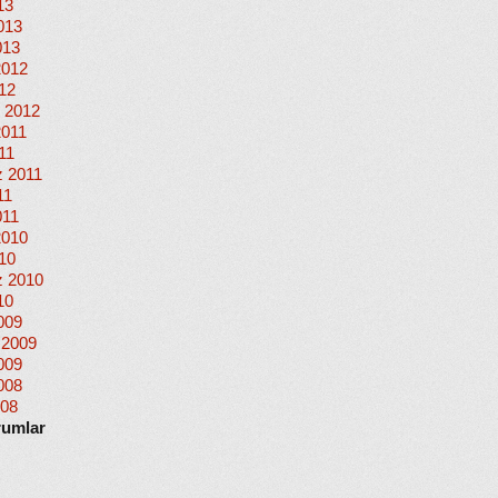
13
013
013
2012
012
 2012
2011
11
 2011
11
011
2010
010
 2010
10
009
 2009
009
008
008
rumlar