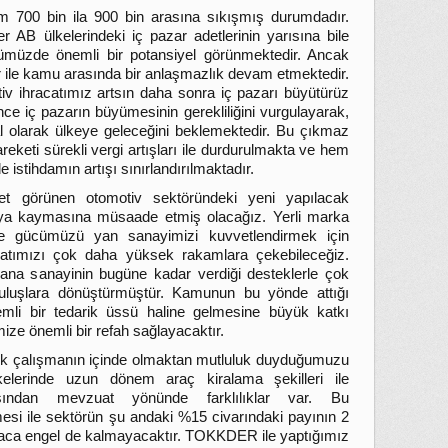
 700 bin ila 900 bin arasına sıkışmış durumdadır.
 AB ülkelerindeki iç pazar adetlerinin yarısına bile
müzde önemli bir potansiyel görünmektedir. Ancak
r ile kamu arasında bir anlaşmazlık devam etmektedir.
v ihracatımız artsın daha sonra iç pazarı büyütürüz
nce iç pazarın büyümesinin gerekliliğini vurgulayarak,
l olarak ülkeye geleceğini beklemektedir. Bu çıkmaz
reketi sürekli vergi artışları ile durdurulmakta ve hem
 istihdamın artışı sınırlandırılmaktadır.
 görünen otomotiv sektöründeki yeni yapılacak
uya kaymasına müsaade etmiş olacağız. Yerli marka
e gücümüzü yan sanayimizi kuvvetlendirmek için
catımızı çok daha yüksek rakamlara çekebileceğiz.
 ana sanayinin bugüne kadar verdiği desteklerle çok
uruluşlara dönüştürmüştür. Kamunun bu yönde attığı
emli bir tedarik üssü haline gelmesine büyük katkı
ze önemli bir refah sağlayacaktır.
ok çalışmanın içinde olmaktan mutluluk duyduğumuzu
kelerinde uzun dönem araç kiralama şekilleri ile
sından mevzuat yönünde farklılıklar var. Bu
mesi ile sektörün şu andaki %15 civarındaki payının 2
aca engel de kalmayacaktır. TOKKDER ile yaptığımız