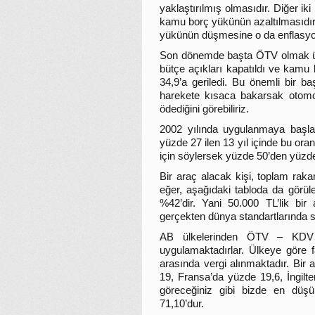
yaklaştırılmış olmasıdır. Diğer ik
kamu borç yükünün azaltılmasıdır
yükünün düşmesine o da enflasyo
Son dönemde başta ÖTV olmak üzere
bütçe açıkları kapatıldı ve kam
34,9’a geriledi. Bu önemli bir b
harekete kısaca bakarsak otomot
ödediğini görebiliriz.
2002 yılında uygulanmaya başla
yüzde 27 ilen 13 yıl içinde bu ora
için söylersek yüzde 50’den yüzde
Bir araç alacak kişi, toplam rak
eğer, aşağıdaki tabloda da görüle
%42’dir. Yani 50.000 TL’lik bir
gerçekten dünya standartlarında s
AB ülkelerinden ÖTV – KDV 
uygulamaktadırlar. Ülkeye göre 
arasında vergi alınmaktadır. Bir
19, Fransa’da yüzde 19,6, İngilte
göreceğiniz gibi bizde en dü
71,10’dur.