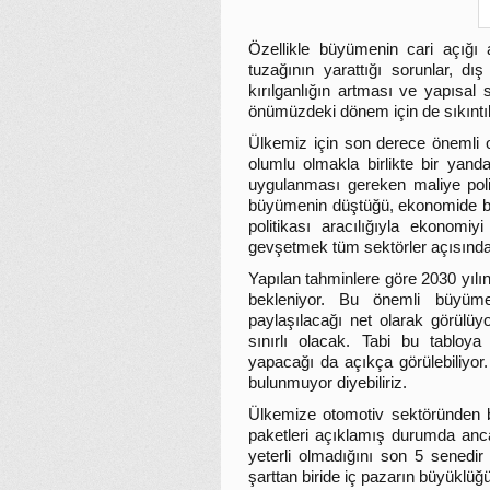
Özellikle büyümenin cari açığı a
tuzağının yarattığı sorunlar, dış 
kırılganlığın artması ve yapısal
önümüzdeki dönem için de sıkıntıla
Ülkemiz için son derece önemli o
olumlu olmakla birlikte bir yan
uygulanması gereken maliye poli
büyümenin düştüğü, ekonomide baz
politikası aracılığıyla ekonomiy
gevşetmek tüm sektörler açısından
Yapılan tahminlere göre 2030 yıl
bekleniyor. Bu önemli büyüme
paylaşılacağı net olarak görülü
sınırlı olacak. Tabi bu tabloy
yapacağı da açıkça görülebiliyo
bulunmuyor diyebiliriz.
Ülkemize otomotiv sektöründen bi
paketleri açıklamış durumda anc
yeterli olmadığını son 5 senedi
şarttan biride iç pazarın büyüklüğ