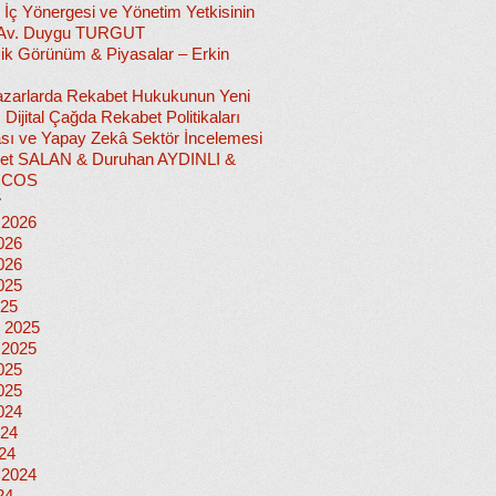
 İç Yönergesi ve Yönetim Yetkisinin
 Av. Duygu TURGUT
k Görünüm & Piyasalar – Erkin
 Pazarlarda Rekabet Hukukunun Yeni
ı: Dijital Çağda Rekabet Politikaları
sı ve Yapay Zekâ Sektör İncelemesi
et SALAN & Duruhan AYDINLI &
İCOS
r
 2026
026
026
025
025
 2025
 2025
025
025
024
024
024
 2024