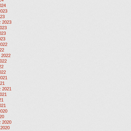
24
024
2023
023
 2023
023
023
023
2022
022
 2022
022
22
022
2021
021
 2021
021
21
021
2020
020
 2020
 2020