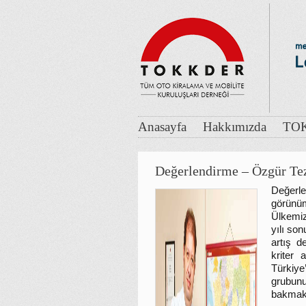
Anasayfa
Hakkımızda
TOK
Değerlendirme – Özgür Te
Değerl
görünü
Ülkemiz
yılı so
artış d
kriter 
Türkiye
grubun
bakmak 