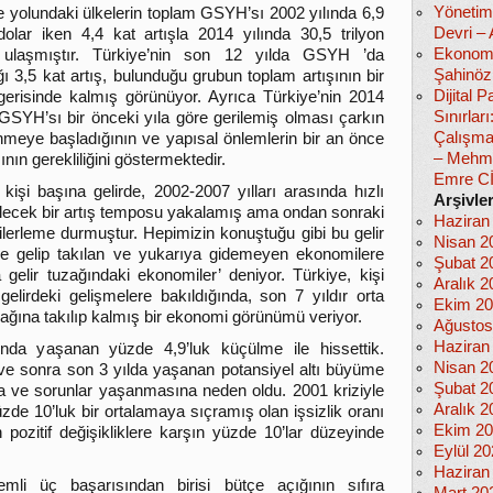
Yönetim
 yolundaki ülkelerin toplam GSYH’sı 2002 yılında 6,9
Devri –
 dolar iken 4,4 kat artışla 2014 yılında 30,5 trilyon
Ekonomi
 ulaşmıştır. Türkiye’nin son 12 yılda GSYH ’da
Şahinöz
ğı 3,5 kat artış, bulunduğu grubun toplam artışının bir
Dijital
gerisinde kalmış görünüyor. Ayrıca Türkiye’nin 2014
Sınırlar
 GSYH’sı bir önceki yıla göre gerilemiş olması çarkın
Çalışma
nmeye başladığının ve yapısal önlemlerin bir an önce
– Mehm
nın gerekliliğini göstermektedir.
Emre C
 kişi başına gelirde, 2002-2007 yılları arasında hızlı
Arşivle
ilecek bir artış temposu yakalamış ama ondan sonraki
Haziran
 ilerleme durmuştur. Hepimizin konuştuğu gibi bu gelir
Nisan 2
e gelip takılan ve yukarıya gidemeyen ekonomilere
Şubat 2
a gelir tuzağındaki ekonomiler’ deniyor. Türkiye, kişi
Aralık 2
gelirdeki gelişmelere bakıldığında, son 7 yıldır orta
Ekim 2
uzağına takılıp kalmış bir ekonomi görünümü veriyor.
Ağustos
Haziran
lında yaşanan yüzde 4,9’luk küçülme ile hissettik.
Nisan 2
a ve sonra son 3 yılda yaşanan potansiyel altı büyüme
Şubat 2
a ve sorunlar yaşanmasına neden oldu. 2001 kriziyle
Aralık 2
üzde 10’luk bir ortalamaya sıçramış olan işsizlik oranı
Ekim 2
 pozitif değişikliklere karşın yüzde 10’lar düzeyinde
Eylül 2
Haziran
mli üç başarısından birisi bütçe açığının sıfıra