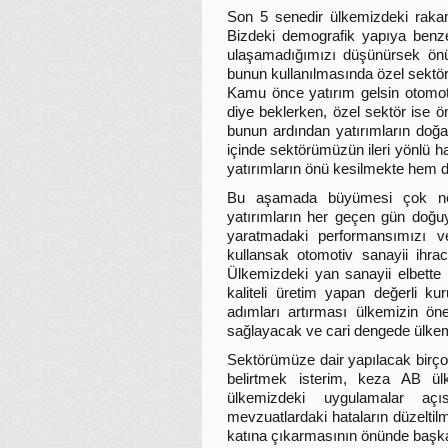
Son 5 senedir ülkemizdeki rakam
Bizdeki demografik yapıya benzer
ulaşamadığımızı düşünürsek önü
bunun kullanılmasında özel sektö
Kamu önce yatırım gelsin otomoti
diye beklerken, özel sektör ise ö
bunun ardından yatırımların doğa
içinde sektörümüzün ileri yönlü ha
yatırımların önü kesilmekte hem de
Bu aşamada büyümesi çok net
yatırımların her geçen gün doğ
yaratmadaki performansımızı v
kullansak otomotiv sanayii ihra
Ülkemizdeki yan sanayii elbette
kaliteli üretim yapan değerli k
adımları artırması ülkemizin ön
sağlayacak ve cari dengede ülkemi
Sektörümüze dair yapılacak birç
belirtmek isterim, keza AB ül
ülkemizdeki uygulamalar açı
mevzuatlardaki hataların düzeltil
katına çıkarmasının önünde başk