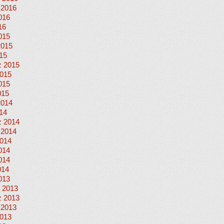
 2016
016
16
015
2015
015
 2015
015
015
015
2014
014
 2014
 2014
014
014
014
014
013
 2013
 2013
 2013
013