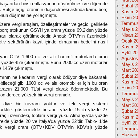
Mart 20
i başarıdan birisi enflasyonun düşürülmesi ve diğeri de
Şubat 2
. Bütçe açığı oranının düşürülmesi aslında kamu borç
Kasım 
nun düşmesine yol açmıştır.
Ekim 2
Temmuz
 vergi artışları, özelleştirmeler ve geçici gelirlerle
Mayıs 2
u borç stokunun GSYH’ya oranı yüzde 69,2’den yüzde
Nisan 2
aşarı olarak görülmektedir. Ancak ÖTV’nin üzerindeki
Ocak 2
iv sektörünün kayıt içinde olmasının bedelini nasıl
Kasım 
Eylül 2
yan ÖTV 1.600 cc ve altı hacimli motorlarda oran
Ağustos
n yüzde 45’e çıkarılmıştır. Bunu 2000 cc üzeri motorlar
Mayıs 2
 145’e çıkmıştır.
Mart 20
Şubat 2
amının ne kadarını vergi olarak ödüyor diye bakarsak
Kasım 
bileceği gibi 1600 cc ve altı otomobiller için bu oran
Ekim 2
 aracın 21.000 TL’si vergi olarak ödenmektedir. Bu
Temmuz
on derece yüksek bir vergi oranıdır.
Mayıs 2
diye bir kavram yoktur ve tek vergi sistemi
Mart 20
farklılık göstermekle beraber yüzde 15 ila yüzde 27
Şubat 2
 araç üzerindeki, toplam vergi yükü Almanya’da yüzde
Kasım 
re’de yüzde 20 ve İtalya’da yüzde 22’dir. Tablo- 1’de
Eylül 2
şük vergi oranı (ÖTV+KDV+ÖTV’nin KDV’si) yüzde
Temmuz
Haziran