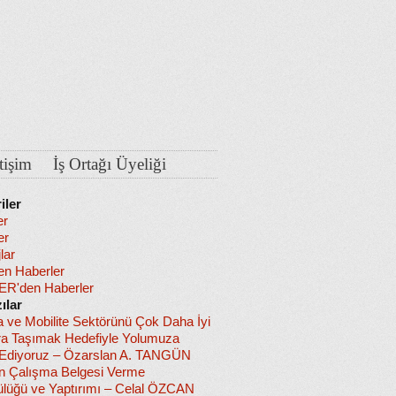
etişim
İş Ortağı Üyeliği
iler
er
er
lar
en Haberler
R'den Haberler
ılar
a ve Mobilite Sektörünü Çok Daha İyi
ra Taşımak Hedefiyle Yolumuza
diyoruz – Özarslan A. TANGÜN
in Çalışma Belgesi Verme
lüğü ve Yaptırımı – Celal ÖZCAN