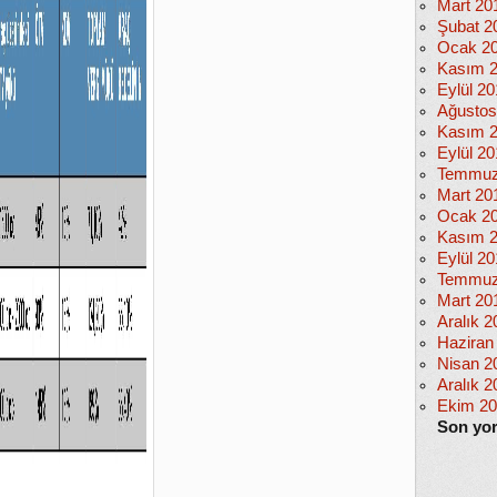
Mart 20
Şubat 2
Ocak 2
Kasım 
Eylül 2
Ağustos
Kasım 
Eylül 20
Temmuz
Mart 20
Ocak 2
Kasım 
Eylül 2
Temmuz
Mart 20
Aralık 2
Haziran
Nisan 2
Aralık 2
Ekim 2
Son yo