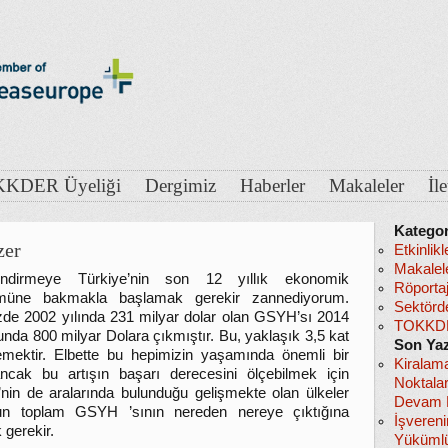
KDER Üyeliği
Dergimiz
Haberler
Makaleler
İl
Kategor
zer
Etkinlikl
Makalel
endirmeye Türkiye’nin son 12 yıllık ekonomik
Röportaj
müne bakmakla başlamak gerekir zannediyorum.
Sektörd
de 2002 yılında 231 milyar dolar olan GSYH’sı 2014
TOKKDE
nunda 800 milyar Dolara çıkmıştır. Bu, yaklaşık 3,5 kat
Son Yaz
emektir. Elbette bu hepimizin yaşamında önemli bir
Kiralam
ancak bu artışın başarı derecesini ölçebilmek için
Noktala
’nin de aralarında bulunduğu gelişmekte olan ülkeler
Devam E
un toplam GSYH ’sının nereden nereye çıktığına
İşveren
gerekir.
Yükümlü