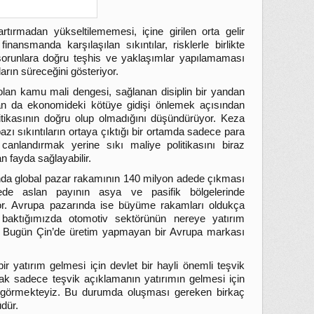
rtırmadan yükseltilememesi, içine girilen orta gelir
finansmanda karşılaşılan sıkıntılar, risklerle birlikte
 sorunlara doğru teşhis ve yaklaşımlar yapılamaması
rın süreceğini gösteriyor.
lan kamu mali dengesi, sağlanan disiplin bir yandan
dan da ekonomideki kötüye gidişi önlemek açısından
tikasının doğru olup olmadığını düşündürüyor. Keza
ı sıkıntıların ortaya çıktığı bir ortamda sadece para
i canlandırmak yerine sıkı maliye politikasını biraz
 fayda sağlayabilir.
ında global pazar rakamının 140 milyon adede çıkması
de aslan payının asya ve pasifik bölgelerinde
yor. Avrupa pazarında ise büyüme rakamları oldukça
a baktığımızda otomotiv sektörünün nereye yatırım
r. Bugün Çin’de üretim yapmayan bir Avrupa markası
r yatırım gelmesi için devlet bir hayli önemli teşvik
ak sadece teşvik açıklamanın yatırımın gelmesi için
r görmekteyiz. Bu durumda oluşması gereken birkaç
üdür.