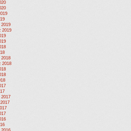
020
020
2019
019
 2019
 2019
019
019
018
018
 2018
 2018
018
018
018
017
017
 2017
 2017
017
017
016
016
 2016