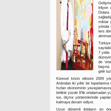
Gelişme
trilyon
Dolara
sağladı
miktar 
yılında
ters dö
alınması
Türkiye
sayılab
7 yılda
düzeyin
de ‘ort
başına 
gelir t
Küresel krizin etkisini 2009 yı
Ardından iki yıllık bir toparlanm
hızları ekonominin yavaşlamasın
birlikte yüzde 8’lik ortalamadan y
ise, ölçme yöntemlerinde yapılan
kalmaya devam ediyor.
Uzun dönemli iktidarın en öne