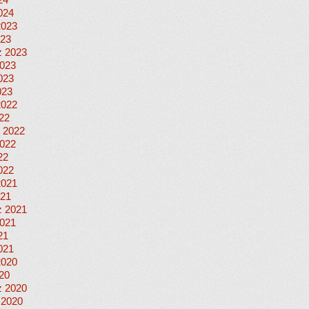
24
024
2023
023
 2023
023
023
023
2022
022
 2022
022
22
022
2021
021
 2021
021
21
021
2020
020
 2020
 2020