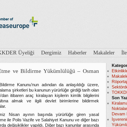
KDER Üyeliği
Dergimiz
Haberler
Makaleler
İl
Kategor
t Etme ve Bildirme Yükümlülüğü – Osman
Etkinlikl
Makalel
Röportaj
Bildirme Kanunu’nun adından da anlaşıldığı üzere,
Sektörd
alama şirketleri bu kanunun yürürlüğe girdiği tarih olan
TOKKDE
dan itibaren araç kiralayan kişilerin kimlik bilgilerini
Son Yaz
ltına almak ve ilgili devlet birimlerine bildirmek
Kiralam
lar.
Noktala
Devam E
imiz Nisan ayının başında yürürlüğe giren yasal
İşveren
me ile Polis Vazife ve Salahiyet Kanunu ve diğer bazı
Yükümlü
rda değişiklikler yapıldı. Diğer bazı kanunlar arasında