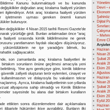
Yönetim
 Bildirme Kanunu bulunmaktaydı ve bu kanunda
Devri –
 değişiklikler doğrudan araç kiralama faaliyeti yürüten
Ekonomi
eri ilgilendiriyor. Artık araç kiralama faaliyeti yürüten
Şahinöz
ir işletmenin uyması gereken önemli kanuni
Dijital
lükler bulunuyor.
Sınırlar
len değişiklikler 4 Nisan 2015 tarihli Resmi Gazete’de
Çalışma
narak yürürlüğe girdi. Bunları anlatmadan önce “araç
– Mehm
a faaliyeti sırasında kimlik bildirilmesine ne gerek
Emre C
orusunu yanıtlamanın faydalı olacağını düşünüyoruz.
Arşivle
 yükümlülüklerin ne işe yaradığını bilmek, bu
Haziran
hatlık sağlayacaktır.
Nisan 2
Şubat 2
de, son zamanlarda araç kiralama faaliyetleri ile
Aralık 2
an birtakım sorunların önüne geçilmesi amacıyla yeni
Ekim 2
elirtilmiş. Yine aynı gerekçeye göre, kimlik bildirme
Ağustos
 güvenlik zafiyeti oluşturan terör eylemleri, cinayet ve
Haziran
da kullanılmasının ve dolayısıyla bu vakaların tekrar
Nisan 2
lanmış. Ayrıca, kiralama faaliyetlerinin son yıllarda
Şubat 2
uat altyapısına sahip olmadığı ve Kimlik Bildirme
Aralık 2
lemeler sayesinde bu alana dair birtakım kuralların
Ekim 2
.
Eylül 2
ade ettikten sonra düzenlemelere dair açıklamalara
Haziran
ri itibariyle hükümleri ikiye ayırabiliriz. Bunların ilki