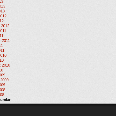
13
013
013
2012
012
 2012
2011
11
 2011
11
011
2010
010
 2010
10
009
 2009
009
008
008
rumlar