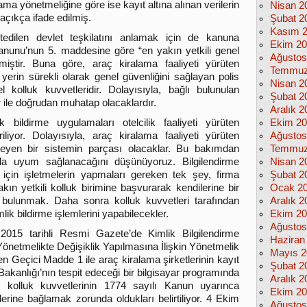
lama yönetmeliğine göre ise kayıt altına alınan verilerin
Nisan 2
açıkça ifade edilmiş.
Şubat 2
Kasım 
tedilen devlet teşkilatını anlamak için de kanuna
Ekim 2
anunu’nun 5. maddesine göre “en yakın yetkili genel
Ağustos
lmiştir. Buna göre, araç kiralama faaliyeti yürüten
Temmuz
yerin sürekli olarak genel güvenliğini sağlayan polis
Nisan 2
 kolluk kuvvetleridir. Dolayısıyla, bağlı bulunulan
Şubat 2
er ile doğrudan muhatap olacaklardır.
Aralık 2
lik bildirme uygulamaları otelcilik faaliyeti yürüten
Ekim 2
riliyor. Dolayısıyla, araç kiralama faaliyeti yürüten
Ağustos
leyen bir sistemin parçası olacaklar. Bu bakımdan
Temmuz
lıkla uyum sağlanacağını düşünüyoruz. Bilgilendirme
Nisan 2
si için işletmelerin yapmaları gereken tek şey, firma
Şubat 2
ın yetkili kolluk birimine başvurarak kendilerine bir
Ocak 2
 bulunmak. Daha sonra kolluk kuvvetleri tarafından
Aralık 2
imlik bildirme işlemlerini yapabilecekler.
Ekim 2
Ağustos
015 tarihli Resmi Gazete’de Kimlik Bilgilendirme
Haziran
Yönetmelikte Değişiklik Yapılmasına İlişkin Yönetmelik
Mayıs 2
n Geçici Madde 1 ile araç kiralama şirketlerinin kayıt
Şubat 2
eri Bakanlığı’nın tespit edeceği bir bilgisayar programında
Aralık 2
l kolluk kuvvetlerinin 1774 sayılı Kanun uyarınca
Ekim 2
lerine bağlamak zorunda oldukları belirtiliyor. 4 Ekim
Ağustos