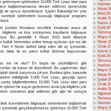
e getirmeyen işletmelere 10.000 Türk Lirası idari para
Haziran
arların bağlanmamasına devam edilmesi durumunda
Nisan 2
eği de ayrıca düzenleniyor. İçişleri Bakanlığı’nın yine
Mart 20
suretiyle işletmelerin kuracağı bilgisayar programı
Aralık 2
teyiz.
Kasım 
Eylül 2
ti yürüten firmaların öncelikle kiralanan araca ait
Temmuz
ik bilgilerini ve kira sözleşmesi kayıtlarını bilgisayar
Mayıs 2
yor. Bu gereklilik 4 Nisan 2015 tarihi itibariyle
Nisan 2
 kolluk biriminden online hesap açılması için ise altı
Ocak 2
 Yani 4 Nisan tarihini takip eden altı ay içerisinde,
Kasım 
imiz talep ile en yakın kolluk birimine başvurması
Eylül 2
Temmuz
az ise ne olur? En başta da söylediğimiz gibi
Haziran
mları da kanun ile düzenlendi. Bu yaptırımlar, idari
Mayıs 2
iptali olarak karşımıza çıkıyor. Bunlara göre, kanunda
Nisan 2
hareket edildiğinde 5.000 Türk Lirası, gerçeğe aykırı
Şubat 2
 yanlış bilgilendirenlere 10.000 Türk Lirası idari para
Ocak 2
r işlenen bir suçun gizlenmesi amacıyla bilgilerin yok
Aralık 2
tme ruhsatının iptal edilmesi gibi ağır bir sonuçla
Ağustos
Temmuz
Haziran
olluk kuvvetlerinin bilgisayar sistemlerine bağlanmak
Mayıs 2
süre içerisinde gerçekleştirmezse işletmeye 10.000 Türk