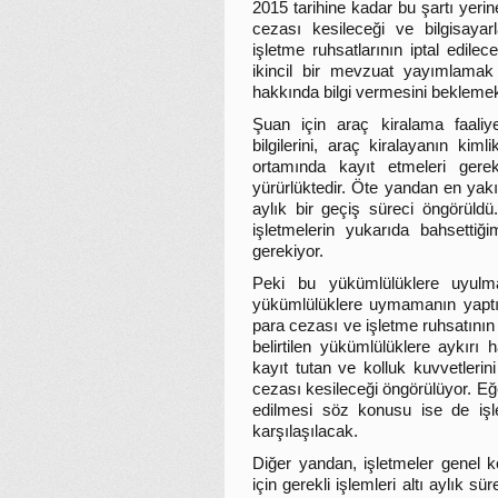
2015 tarihine kadar bu şartı yerin
cezası kesileceği ve bilgisay
işletme ruhsatlarının iptal edilec
ikincil bir mevzuat yayımlamak 
hakkında bilgi vermesini beklemek
Şuan için araç kiralama faaliye
bilgilerini, araç kiralayanın kiml
ortamında kayıt etmeleri gereki
yürürlüktedir. Öte yandan en yakın
aylık bir geçiş süreci öngörüldü.
işletmelerin yukarıda bahsettiğ
gerekiyor.
Peki bu yükümlülüklere uyulm
yükümlülüklere uymamanın yaptırı
para cezası ve işletme ruhsatının 
belirtilen yükümlülüklere aykırı 
kayıt tutan ve kolluk kuvvetlerini
cezası kesileceği öngörülüyor. Eğe
edilmesi söz konusu ise de işle
karşılaşılacak.
Diğer yandan, işletmeler genel k
için gerekli işlemleri altı aylık 