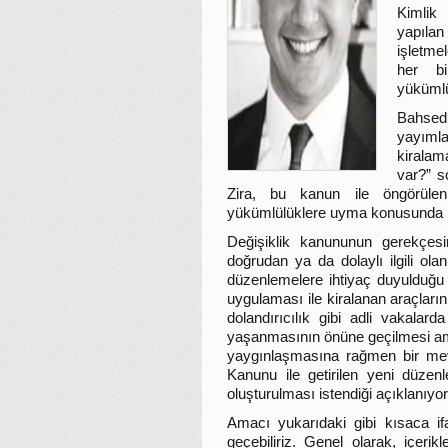
Kimlik
yapılan
işletmel
her b
yükümlü
Bahsedi
yayımla
kiralam
var?” s
Zira, bu kanun ile öngörülen
yükümlülüklere uyma konusunda ra
Değişiklik kanununun gerekçesin
doğrudan ya da dolaylı ilgili ol
düzenlemelere ihtiyaç duyulduğu b
uygulaması ile kiralanan araçların
dolandırıcılık gibi adli vakalar
yaşanmasının önüne geçilmesi amaç
yaygınlaşmasına rağmen bir mevz
Kanunu ile getirilen yeni düzen
oluşturulması istendiği açıklanıyor
Amacı yukarıdaki gibi kısaca if
geçebiliriz. Genel olarak, içerikle