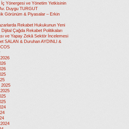
 İç Yönergesi ve Yönetim Yetkisinin
 Av. Duygu TURGUT
k Görünüm & Piyasalar – Erkin
 Pazarlarda Rekabet Hukukunun Yeni
ı: Dijital Çağda Rekabet Politikaları
sı ve Yapay Zekâ Sektör İncelemesi
et SALAN & Duruhan AYDINLI &
İCOS
r
 2026
026
026
025
025
 2025
 2025
025
025
024
024
024
 2024