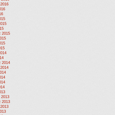
 2016
016
16
015
2015
015
 2015
015
015
015
2014
014
 2014
 2014
014
014
014
014
013
 2013
 2013
 2013
013