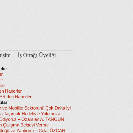
etişim
İş Ortağı Üyeliği
iler
er
er
lar
en Haberler
R'den Haberler
ılar
a ve Mobilite Sektörünü Çok Daha İyi
ra Taşımak Hedefiyle Yolumuza
diyoruz – Özarslan A. TANGÜN
in Çalışma Belgesi Verme
lüğü ve Yaptırımı – Celal ÖZCAN