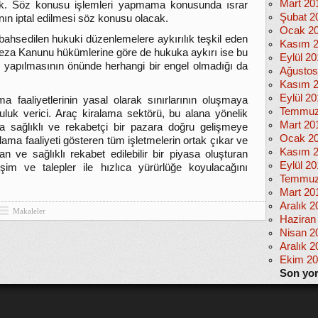
Mart 20
cek. Söz konusu işlemleri yapmama konusunda ısrar
Şubat 2
ının iptal edilmesi söz konusu olacak.
Ocak 2
bahsedilen hukuki düzenlemelere aykırılık teşkil eden
Kasım 
eza Kanunu hükümlerine göre de hukuka aykırı ise bu
Eylül 2
 yapılmasının önünde herhangi bir engel olmadığı da
Ağustos
Kasım 
Eylül 20
a faaliyetlerinin yasal olarak sınırlarının oluşmaya
Temmuz
luk verici. Araç kiralama sektörü, bu alana yönelik
Mart 20
a sağlıklı ve rekabetçi bir pazara doğru gelişmeye
Ocak 2
ama faaliyeti gösteren tüm işletmelerin ortak çıkar ve
Kasım 
n ve sağlıklı rekabet edilebilir bir piyasa oluşturan
Eylül 2
şim ve talepler ile hızlıca yürürlüğe koyulacağını
Temmuz
Mart 20
Aralık 2
Makaleler
Haziran
Nisan 2
Aralık 2
Ekim 2
Son yo