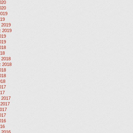
020
020
2019
019
 2019
 2019
019
019
018
018
 2018
 2018
018
018
018
017
017
 2017
 2017
017
017
016
016
 2016