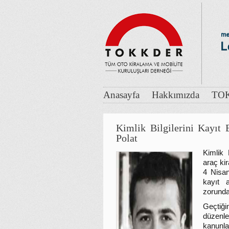
Anasayfa
Hakkımızda
TOK
Kimlik Bilgilerini Kayı
Polat
Kimlik 
araç kir
4 Nisan’
kayıt a
zorunda
Geçtiğ
düzenle
kanunla