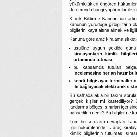
yükümlülükleri öngören hükümler
durumunda hangi yaptırımlar ile ka
Kimlik Bildirme Kanunu’nun adınd
kanunun yürürlüğe girdiği tarih ol
bilgilerini kayıt altına almak ve ilg
Kanuna göre araç kiralama şirketler
usulüne uygun şekilde gün
kiralayanların kimlik bilgileri
ortamında tutması
,
bu kapsamda tutulan belge,
incelemesine her an hazır bu
kendi bilgisayar terminallerin
ile bağlayacak elektronik sis
Bu safhada akla bir takım sorula
gerçek kişiler mi kastediliyor?
jandarma bölgesi sınırları içerisi
bahsedilen nedir? Bu bilgiler ne 
Tüm bu soruların cevapları kan
ilgili hükümlerinde “…araç kiralay
kimlik bilgilerinin tutulması sır