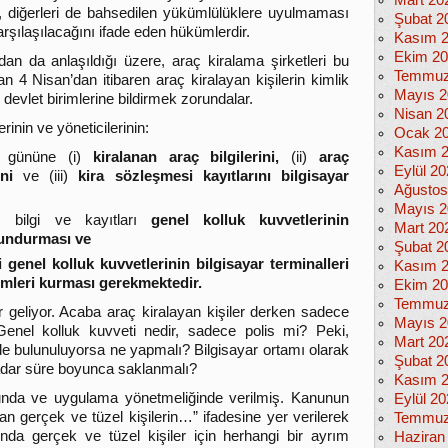
Mart 20
, diğerleri de bahsedilen yükümlülüklere uyulmaması
Şubat 2
rşılaşılacağını ifade eden hükümlerdir.
Kasım 
Ekim 2
an da anlaşıldığı üzere, araç kiralama şirketleri bu
Temmuz
an 4 Nisan’dan itibaren araç kiralayan kişilerin kimlik
Mayıs 2
ili devlet birimlerine bildirmek zorundalar.
Nisan 2
inin ve yöneticilerinin:
Ocak 2
Kasım 
ü gününe (i)
kiralanan araç bilgilerini,
(ii)
araç
Eylül 2
ni
ve (iii)
kira sözleşmesi kayıtlarını bilgisayar
Ağustos
Mayıs 2
 bilgi ve kayıtları
genel kolluk kuvvetlerinin
Mart 20
lundurması ve
Şubat 2
i genel kolluk kuvvetlerinin bilgisayar terminalleri
Kasım 
temleri kurması gerekmektedir.
Ekim 2
Temmuz
r geliyor. Acaba araç kiralayan kişiler derken sadece
Mayıs 2
 Genel kolluk kuvveti nedir, sadece polis mi? Peki,
Mart 20
nde bulunuluyorsa ne yapmalı? Bilgisayar ortamı olarak
Şubat 2
kadar süre boyunca saklanmalı?
Kasım 
unda ve uygulama yönetmeliğinde verilmiş. Kanunun
Eylül 2
an gerçek ve tüzel kişilerin…” ifadesine yer verilerek
Temmuz
asında gerçek ve tüzel kişiler için herhangi bir ayrım
Haziran