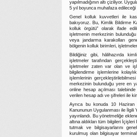
yapılmadığının altı çiziliyor. Uygu
5 yıl boyunca muhafaza edileceği 
Genel kolluk kuvvetleri ile kas
bakıyoruz. Bu, Kimlik Bildirme K
kolluk örgütü” olarak ifade edi
işletmenin merkezinin bulunduğu 
veya jandarma karakolları genel
bölgenin kolluk birimleri, işletmel
Bildiğiniz gibi, hâlihazırda kim
işletmeler tarafından gerçekleşti
işletmeler zaten var olan ve iş
bilgilendirme işlemlerine kolay
işlemlerinin gerçekleştirilebilme
merkezinin bulunduğu yere en yak
online hesap açılması talebinde
verilen hesap adı ve şifreleri ile k
Ayrıca bu konuda 10 Haziran 2
Kanununun Uygulanması ile İlgili 
yayınlandı. Bu yönetmeliğe eklene
altına aldıkları tüm bilgileri İçişl
tutmak ve bilgisayarlarını gene
kurulmuş olan bilgisayar terminal