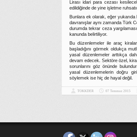
Lirası idari para cezası kesile
edildiğinde de yine işletme ruhsat
Bunlara ek olarak, eğer yukarıda 
davranışlar aynı zamanda Türk C
durumda tekrar ceza yargılaması
kanunda belirtiliyor.
Bu düzenlemeler ile araç kiralam
başladığını görmek oldukça mutlu
yasal düzenlemeler arttıkça dah
devam edecek. Sektöre özel, kiral
sorunlarını göz önünde bulundura
yasal düzenlemelerin doğru giri
söylemek ise hiç de hayal değil.
TOKKDER
07 Temmuz 2015