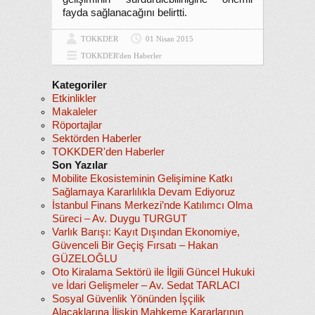
fayda sağlanacağını belirtti.
TOKKDER
01 Nisan 2015
TOKKDER'den Haberler
Kategoriler
Etkinlikler
Makaleler
Röportajlar
Sektörden Haberler
TOKKDER'den Haberler
Son Yazılar
Mobilite Ekosisteminin Gelişimine Katkı
Sağlamaya Kararlılıkla Devam Ediyoruz
İstanbul Finans Merkezi’nde Katılımcı Olma
Süreci – Av. Duygu TURGUT
Varlık Barışı: Kayıt Dışından Ekonomiye,
Güvenceli Bir Geçiş Fırsatı – Hakan
GÜZELOĞLU
Oto Kiralama Sektörü ile İlgili Güncel Hukuki
ve İdari Gelişmeler – Av. Sedat TARLACI
Sosyal Güvenlik Yönünden İşçilik
Alacaklarına İlişkin Mahkeme Kararlarının