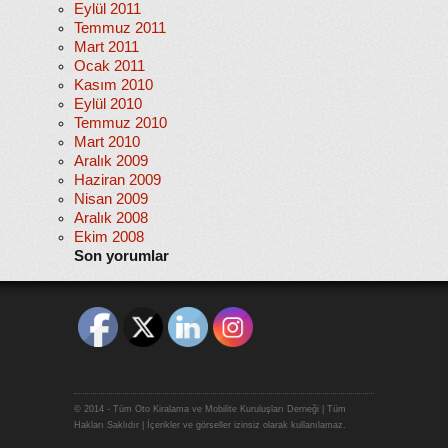
Eylül 2011
Temmuz 2011
Mart 2011
Ocak 2011
Kasım 2010
Eylül 2010
Temmuz 2010
Mart 2010
Aralık 2009
Haziran 2009
Nisan 2009
Aralık 2008
Ekim 2008
Son yorumlar
© 2014 - Tüm Oto Kiralama ve Mobilite Kuruluşları Derneği | Tüm
Hakları Saklıdır | İçerikler ve görseller izinsiz olarak kullanılamaz.