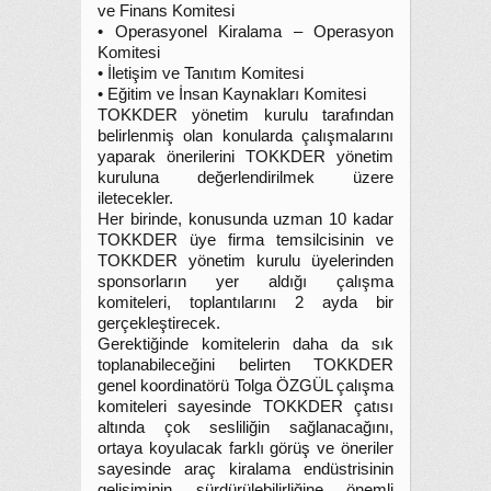
ve Finans Komitesi
• Operasyonel Kiralama – Operasyon
Komitesi
• İletişim ve Tanıtım Komitesi
• Eğitim ve İnsan Kaynakları Komitesi
TOKKDER yönetim kurulu tarafından
belirlenmiş olan konularda çalışmalarını
yaparak önerilerini TOKKDER yönetim
kuruluna değerlendirilmek üzere
iletecekler.
Her birinde, konusunda uzman 10 kadar
TOKKDER üye firma temsilcisinin ve
TOKKDER yönetim kurulu üyelerinden
sponsorların yer aldığı çalışma
komiteleri, toplantılarını 2 ayda bir
gerçekleştirecek.
Gerektiğinde komitelerin daha da sık
toplanabileceğini belirten TOKKDER
genel koordinatörü Tolga ÖZGÜL çalışma
komiteleri sayesinde TOKKDER çatısı
altında çok sesliliğin sağlanacağını,
ortaya koyulacak farklı görüş ve öneriler
sayesinde araç kiralama endüstrisinin
gelişiminin sürdürülebilirliğine önemli