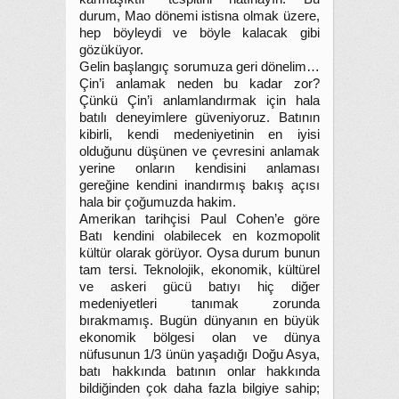
durum, Mao dönemi istisna olmak üzere,
hep böyleydi ve böyle kalacak gibi
gözüküyor.
Gelin başlangıç sorumuza geri dönelim…
Çin’i anlamak neden bu kadar zor?
Çünkü Çin’i anlamlandırmak için hala
batılı deneyimlere güveniyoruz. Batının
kibirli, kendi medeniyetinin en iyisi
olduğunu düşünen ve çevresini anlamak
yerine onların kendisini anlaması
gereğine kendini inandırmış bakış açısı
hala bir çoğumuzda hakim.
Amerikan tarihçisi Paul Cohen’e göre
Batı kendini olabilecek en kozmopolit
kültür olarak görüyor. Oysa durum bunun
tam tersi. Teknolojik, ekonomik, kültürel
ve askeri gücü batıyı hiç diğer
medeniyetleri tanımak zorunda
bırakmamış. Bugün dünyanın en büyük
ekonomik bölgesi olan ve dünya
nüfusunun 1/3 ünün yaşadığı Doğu Asya,
batı hakkında batının onlar hakkında
bildiğinden çok daha fazla bilgiye sahip;