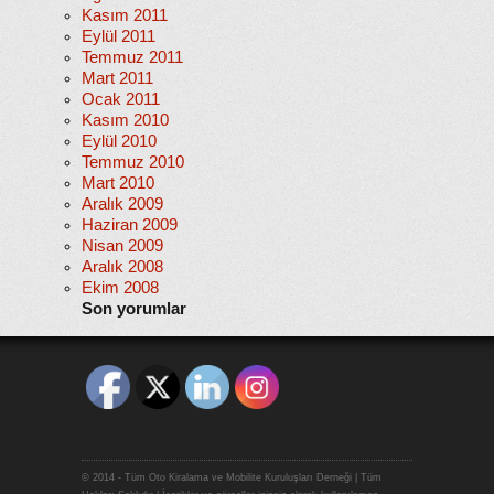
Kasım 2011
Eylül 2011
Temmuz 2011
Mart 2011
Ocak 2011
Kasım 2010
Eylül 2010
Temmuz 2010
Mart 2010
Aralık 2009
Haziran 2009
Nisan 2009
Aralık 2008
Ekim 2008
Son yorumlar
© 2014 - Tüm Oto Kiralama ve Mobilite Kuruluşları Derneği | Tüm