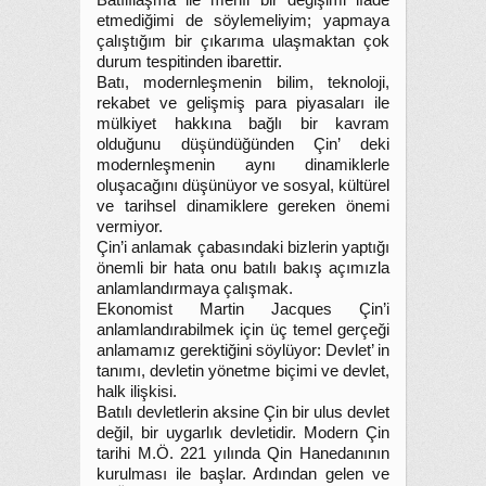
Batılılaşma ile menfi bir değişimi ifade
etmediğimi de söylemeliyim; yapmaya
çalıştığım bir çıkarıma ulaşmaktan çok
durum tespitinden ibarettir.
Batı, modernleşmenin bilim, teknoloji,
rekabet ve gelişmiş para piyasaları ile
mülkiyet hakkına bağlı bir kavram
olduğunu düşündüğünden Çin’ deki
modernleşmenin aynı dinamiklerle
oluşacağını düşünüyor ve sosyal, kültürel
ve tarihsel dinamiklere gereken önemi
vermiyor.
Çin’i anlamak çabasındaki bizlerin yaptığı
önemli bir hata onu batılı bakış açımızla
anlamlandırmaya çalışmak.
Ekonomist Martin Jacques Çin’i
anlamlandırabilmek için üç temel gerçeği
anlamamız gerektiğini söylüyor: Devlet’ in
tanımı, devletin yönetme biçimi ve devlet,
halk ilişkisi.
Batılı devletlerin aksine Çin bir ulus devlet
değil, bir uygarlık devletidir. Modern Çin
tarihi M.Ö. 221 yılında Qin Hanedanının
kurulması ile başlar. Ardından gelen ve