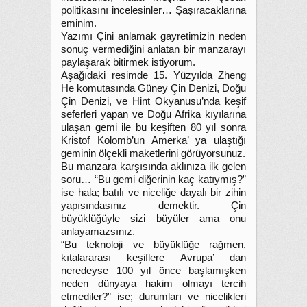
politikasını incelesinler… Şaşıracaklarına
eminim.
Yazımı Çini anlamak gayretimizin neden
sonuç vermediğini anlatan bir manzarayı
paylaşarak bitirmek istiyorum.
Aşağıdaki resimde 15. Yüzyılda Zheng
He komutasında Güney Çin Denizi, Doğu
Çin Denizi, ve Hint Okyanusu’nda keşif
seferleri yapan ve Doğu Afrika kıyılarına
ulaşan gemi ile bu keşiften 80 yıl sonra
Kristof Kolomb’un Amerka’ ya ulaştığı
geminin ölçekli maketlerini görüyorsunuz.
Bu manzara karşısında aklınıza ilk gelen
soru… “Bu gemi diğerinin kaç katıymış?”
ise hala; batılı ve niceliğe dayalı bir zihin
yapısındasınız demektir. Çin
büyüklüğüyle sizi büyüler ama onu
anlayamazsınız.
“Bu teknoloji ve büyüklüğe rağmen,
kıtalararası keşiflere Avrupa’ dan
neredeyse 100 yıl önce başlamışken
neden dünyaya hakim olmayı tercih
etmediler?” ise; durumları ve nicelikleri