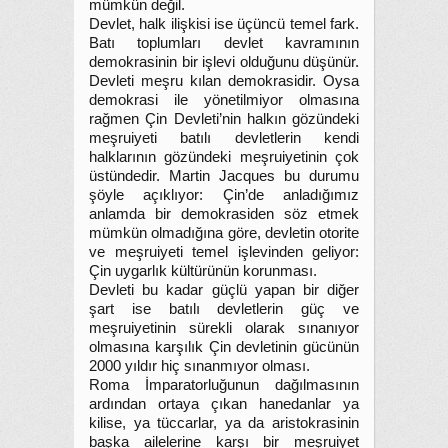
mümkün değil.
Devlet, halk ilişkisi ise üçüncü temel fark.
Batı toplumları devlet kavramının
demokrasinin bir işlevi olduğunu düşünür.
Devleti meşru kılan demokrasidir. Oysa
demokrasi ile yönetilmiyor olmasına
rağmen Çin Devleti’nin halkın gözündeki
meşruiyeti batılı devletlerin kendi
halklarının gözündeki meşruiyetinin çok
üstündedir. Martin Jacques bu durumu
şöyle açıklıyor: Çin’de anladığımız
anlamda bir demokrasiden söz etmek
mümkün olmadığına göre, devletin otorite
ve meşruiyeti temel işlevinden geliyor:
Çin uygarlık kültürünün korunması.
Devleti bu kadar güçlü yapan bir diğer
şart ise batılı devletlerin güç ve
meşruiyetinin sürekli olarak sınanıyor
olmasına karşılık Çin devletinin gücünün
2000 yıldır hiç sınanmıyor olması.
Roma İmparatorluğunun dağılmasının
ardından ortaya çıkan hanedanlar ya
kilise, ya tüccarlar, ya da aristokrasinin
başka ailelerine karşı bir meşruiyet