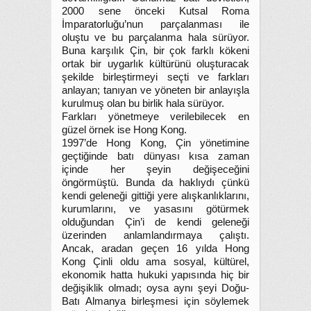
2000 sene önceki Kutsal Roma
İmparatorluğu’nun parçalanması ile
oluştu ve bu parçalanma hala sürüyor.
Buna karşılık Çin, bir çok farklı kökeni
ortak bir uygarlık kültürünü oluşturacak
şekilde birleştirmeyi seçti ve farkları
anlayan; tanıyan ve yöneten bir anlayışla
kurulmuş olan bu birlik hala sürüyor.
Farkları yönetmeye verilebilecek en
güzel örnek ise Hong Kong.
1997’de Hong Kong, Çin yönetimine
geçtiğinde batı dünyası kısa zaman
içinde her şeyin değişeceğini
öngörmüştü. Bunda da haklıydı çünkü
kendi geleneği gittiği yere alışkanlıklarını,
kurumlarını, ve yasasını götürmek
olduğundan Çin’i de kendi geleneği
üzerinden anlamlandırmaya çalıştı.
Ancak, aradan geçen 16 yılda Hong
Kong Çinli oldu ama sosyal, kültürel,
ekonomik hatta hukuki yapısında hiç bir
değişiklik olmadı; oysa aynı şeyi Doğu-
Batı Almanya birleşmesi için söylemek