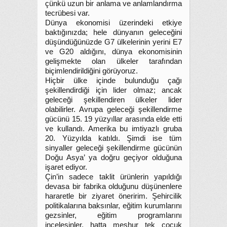
çünkü uzun bir anlama ve anlamlandırma
tecrübesi var.
Dünya ekonomisi üzerindeki etkiye
baktığınızda; hele dünyanın geleceğini
düşündüğünüzde G7 ülkelerinin yerini E7
ve G20 aldığını, dünya ekonomisinin
gelişmekte olan ülkeler tarafından
biçimlendirildiğini görüyoruz.
Hiçbir ülke içinde bulunduğu çağı
şekillendirdiği için lider olmaz; ancak
geleceği şekillendiren ülkeler lider
olabilirler. Avrupa geleceği şekillendirme
gücünü 15. 19 yüzyıllar arasında elde etti
ve kullandı. Amerika bu imtiyazlı gruba
20. Yüzyılda katıldı. Şimdi ise tüm
sinyaller geleceği şekillendirme gücünün
Doğu Asya’ ya doğru geçiyor olduğuna
işaret ediyor.
Çin’in sadece taklit ürünlerin yapıldığı
devasa bir fabrika olduğunu düşünenlere
hararetle bir ziyaret öneririm. Şehircilik
politikalarına baksınlar, eğitim kurumlarını
gezsinler, eğitim programlarını
incelesinler, hatta meşhur tek çocuk