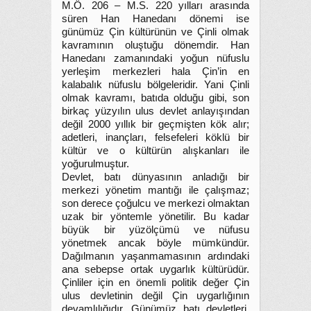
M.Ö. 206 – M.S. 220 yılları arasında
süren Han Hanedanı dönemi ise
günümüz Çin kültürünün ve Çinli olmak
kavramının oluştuğu dönemdir. Han
Hanedanı zamanındaki yoğun nüfuslu
yerleşim merkezleri hala Çin’in en
kalabalık nüfuslu bölgeleridir. Yani Çinli
olmak kavramı, batıda olduğu gibi, son
birkaç yüzyılın ulus devlet anlayışından
değil 2000 yıllık bir geçmişten kök alır;
adetleri, inançları, felsefeleri köklü bir
kültür ve o kültürün alışkanları ile
yoğurulmuştur.
Devlet, batı dünyasının anladığı bir
merkezi yönetim mantığı ile çalışmaz;
son derece çoğulcu ve merkezi olmaktan
uzak bir yöntemle yönetilir. Bu kadar
büyük bir yüzölçümü ve nüfusu
yönetmek ancak böyle mümkündür.
Dağılmanın yaşanmamasının ardındaki
ana sebepse ortak uygarlık kültürüdür.
Çinliler için en önemli politik değer Çin
ulus devletinin değil Çin uygarlığının
devamlılığıdır. Günümüz batı devletleri,