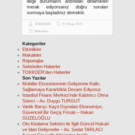
değil durumların ardındaki dinamikleri
merak ediyorsanız doğru soruları
sormaya başladınız demektir.
TOKKDER
01 Nisan 2015
Makaleler
Kategoriler
Etkinlikler
Makaleler
Röportajlar
Sektörden Haberler
TOKKDER'den Haberler
Son Yazılar
Mobilite Ekosisteminin Gelişimine Katkı
Sağlamaya Kararlılıkla Devam Ediyoruz
İstanbul Finans Merkezi’nde Katılımcı Olma
Süreci – Av. Duygu TURGUT
Varlık Barışı: Kayıt Dışından Ekonomiye,
Güvenceli Bir Geçiş Fırsatı – Hakan
GÜZELOĞLU
Oto Kiralama Sektörü ile İlgili Güncel Hukuki
ve İdari Gelişmeler – Av. Sedat TARLACI