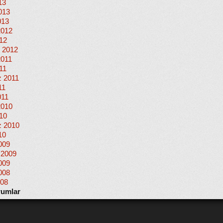
13
013
013
2012
012
 2012
2011
11
 2011
11
011
2010
010
 2010
10
009
 2009
009
008
008
rumlar