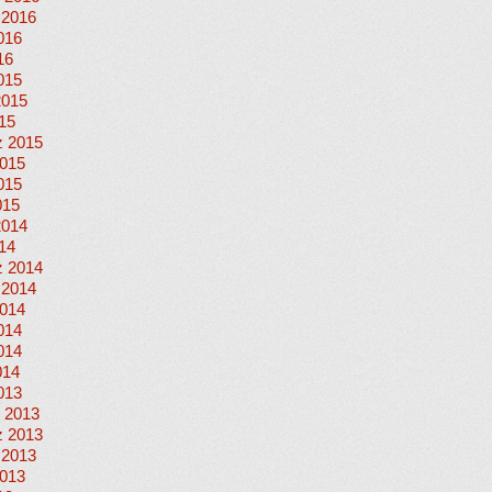
 2016
016
16
015
2015
015
 2015
015
015
015
2014
014
 2014
 2014
014
014
014
014
013
 2013
 2013
 2013
013