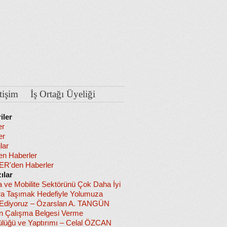
etişim
İş Ortağı Üyeliği
iler
er
er
lar
en Haberler
R'den Haberler
ılar
a ve Mobilite Sektörünü Çok Daha İyi
ra Taşımak Hedefiyle Yolumuza
diyoruz – Özarslan A. TANGÜN
in Çalışma Belgesi Verme
lüğü ve Yaptırımı – Celal ÖZCAN