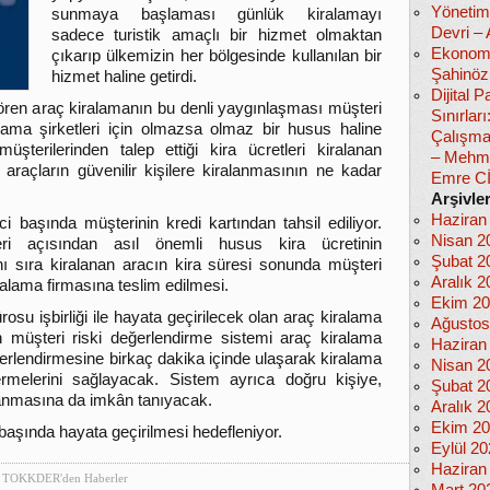
Yönetim
sunmaya başlaması günlük kiralamayı
Devri –
sadece turistik amaçlı bir hizmet olmaktan
Ekonomi
çıkarıp ülkemizin her bölgesinde kullanılan bir
Şahinöz
hizmet haline getirdi.
Dijital
ren araç kiralamanın bu denli yaygınlaşması müşteri
Sınırlar
alama şirketleri için olmazsa olmaz bir husus haline
Çalışma
 müşterilerinden talep ettiği kira ücretleri kiralanan
– Mehm
 araçların güvenilir kişilere kiralanmasının ne kadar
Emre C
Arşivle
Haziran
ci başında müşterinin kredi kartından tahsil ediliyor.
Nisan 2
eri açısından asıl önemli husus kira ücretinin
Şubat 2
nı sıra kiralanan aracın kira süresi sonunda müşteri
Aralık 2
ralama firmasına teslim edilmesi.
Ekim 2
u işbirliği ile hayata geçirilecek olan araç kiralama
Ağustos
n müşteri riski değerlendirme sistemi araç kiralama
Haziran
eğerlendirmesine birkaç dakika içinde ulaşarak kiralama
Nisan 2
rmelerini sağlayacak. Sistem ayrıca doğru kişiye,
Şubat 2
alanmasına da imkân tanıyacak.
Aralık 2
Ekim 2
aşında hayata geçirilmesi hedefleniyor.
Eylül 2
Haziran
TOKKDER'den Haberler