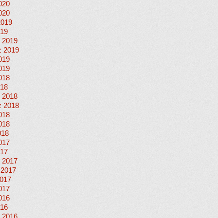
020
020
2019
019
 2019
 2019
019
019
018
018
 2018
 2018
018
018
018
017
017
 2017
 2017
017
017
016
016
 2016