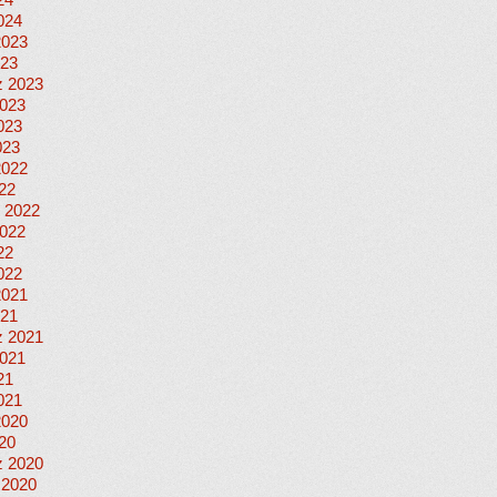
24
024
2023
023
 2023
023
023
023
2022
022
 2022
022
22
022
2021
021
 2021
021
21
021
2020
020
 2020
 2020