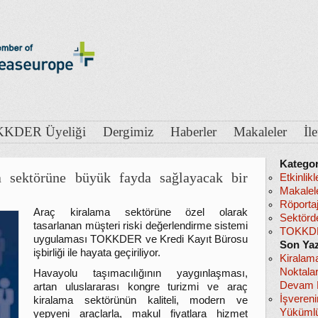
KDER Üyeliği
Dergimiz
Haberler
Makaleler
İl
Kategor
sektörüne büyük fayda sağlayacak bir
Etkinlikl
Makalel
Röportaj
Araç kiralama sektörüne özel olarak
Sektörd
tasarlanan müşteri riski değerlendirme sistemi
TOKKDE
uygulaması TOKKDER ve Kredi Kayıt Bürosu
Son Yaz
işbirliği ile hayata geçiriliyor.
Kiralam
Noktala
Havayolu taşımacılığının yaygınlaşması,
Devam E
artan uluslararası kongre turizmi ve araç
İşveren
kiralama sektörünün kaliteli, modern ve
Yükümlü
yepyeni araçlarla, makul fiyatlara hizmet