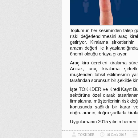
Toplumun her kesiminden talep gö
riski değerlendirmesini araç kir
getiriyor. Kiralama şirketlerinin
aracın değeri ile kıyaslandığında
önemli olduğu ortaya çıkıyor.
Araç kira ücretleri kiralama süre
Ancak, araç kiralama şirketl
müşteriden tahsil edilmesinin ya
tarafından sorunsuz bir şekilde ki
İşte TOKKDER ve Kredi Kayıt Büros
sektörüne özel olarak tasarlana
firmalarına, müşterilerinin risk d
konusunda sağlıklı bir karar ve
doğru aracın, doğru şartlarla kir
Uygulamanın 2015 yılının hemen b
TOKKDER
16 Ocak 2015