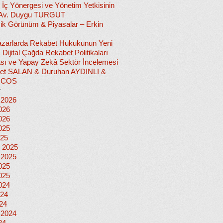
 İç Yönergesi ve Yönetim Yetkisinin
 Av. Duygu TURGUT
k Görünüm & Piyasalar – Erkin
 Pazarlarda Rekabet Hukukunun Yeni
ı: Dijital Çağda Rekabet Politikaları
sı ve Yapay Zekâ Sektör İncelemesi
et SALAN & Duruhan AYDINLI &
İCOS
r
 2026
026
026
025
025
 2025
 2025
025
025
024
024
024
 2024