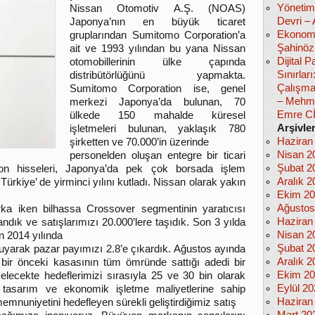
Yönetim
Nissan Otomotiv A.Ş. (NOAS)
Devri –
Japonya’nın en büyük ticaret
Ekonomi
gruplarından Sumitomo Corporation’a
Şahinöz
ait ve 1993 yılından bu yana Nissan
Dijital
otomobillerinin ülke çapında
Sınırlar
distribütörlüğünü yapmakta.
Çalışma
Sumitomo Corporation ise, genel
– Mehm
merkezi Japonya’da bulunan, 70
Emre C
ülkede 150 mahalde küresel
Arşivle
işletmeleri bulunan, yaklaşık 780
Haziran
şirketten ve 70.000’in üzerinde
Nisan 2
personelden oluşan entegre bir ticari
Şubat 2
ion hisseleri, Japonya’da pek çok borsada işlem
Aralık 2
ürkiye’ de yirminci yılını kutladı. Nissan olarak yakın
Ekim 2
Ağustos
ka iken bilhassa Crossover segmentinin yaratıcısı
Haziran
ndık ve satışlarımızı 20.000’lere taşıdık. Son 3 yılda
Nisan 2
en 2014 yılında
Şubat 2
ruyarak pazar payımızı 2.8’e çıkardık. Ağustos ayında
Aralık 2
, bir önceki kasasının tüm ömründe sattığı adedi bir
Ekim 2
elecekte hedeflerimizi sırasıyla 25 ve 30 bin olarak
Eylül 2
ı tasarım ve ekonomik işletme maliyetlerine sahip
Haziran
emnuniyetini hedefleyen sürekli geliştirdiğimiz satış