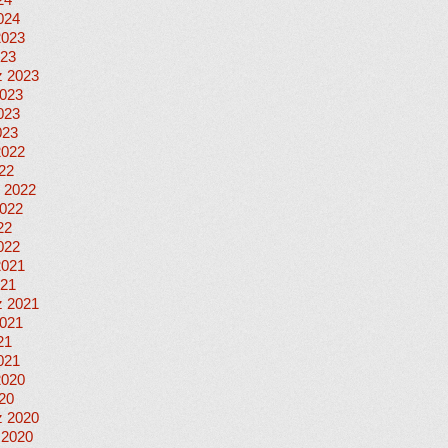
24
024
2023
023
 2023
023
023
023
2022
022
 2022
022
22
022
2021
021
 2021
021
21
021
2020
020
 2020
 2020