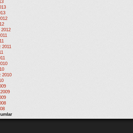
13
013
013
2012
012
 2012
2011
11
 2011
11
011
2010
010
 2010
10
009
 2009
009
008
008
rumlar