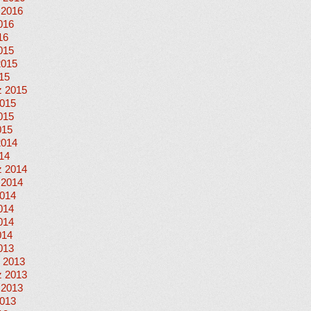
 2016
016
16
015
2015
015
 2015
015
015
015
2014
014
 2014
 2014
014
014
014
014
013
 2013
 2013
 2013
013