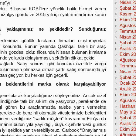
Nisan 2
ma”yı
Şubat 2
ık. Bilhassa KOBİ’lere yönelik butik hizmet veren
Kasım 
iz ilgiyi gördü ve 2015 yılı için yatırımı artırma kararı
Ekim 2
Ağustos
na yaklaşımınız ne şekildedir? Sunduğunuz
Temmuz
?
Nisan 2
ilerimizi günlük kiralama firmaları oluşturuyorlar.
Şubat 2
r konumda. Bunun yanında Qashqai, farklı bir araç
Aralık 2
rinin gözdesi oldu; filosunda Nissan bulunan kiralama
Ekim 2
inde yollarda dolaştırması, sektörün dikkat çekici
Ağustos
ağladı. Satış sonrası gibi konulara özellikle vurgu
Temmuz
ulunmanın olmazsa olmaz şartı, satış sonrasında iyi
Nisan 2
n geçiyor, bu herkes için geçerli.
Şubat 2
Ocak 2
n beklentilerini marka olarak karşılayabiliyor
Aralık 2
Ekim 2
genel olarak karşıladığımızı söyleyebiliriz. Ancak dizel
Ağustos
lindiğinde tatlı bir sıkıntı da yaşıyoruz, perakende de
Haziran
lgi gören bu araçlarımızda talebe yanıt vermekte
Mayıs 2
erekse de benzinli otomatik viteslerimizle beklentileri
Şubat 2
önem verdiğimiz “sadık müşteri” kavramını Filo’ya da
Aralık 2
amanın bütün yıla yayıldığı, büyük şehirlerdeki günlük
Ekim 2
en iyi şekilde yanıt verebiliyoruz. Carbook “Onaylanmış
Ağustos