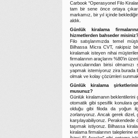
Carbook “Operasyonel Filo Kirala
tam bir sene önce ortaya çıkard
markamız, bir yıl içinde beklediğim
aldık.
Günlük kiralama firmaları
hizmetlerden bahseder misiniz
Filo satışlarımızda temel müşter
Bilhassa Micra CVT, rakipsiz bi
kiralamak isteyen nihai müşterile
firmalarının araçlarını %80’in üzer
oyuncularından birisi olmamızı s
yapmak istemiyoruz zira burada b
olmak ve kolay çözümleri sunmakta
Günlük kiralama şirketlerini
musunuz?
Günlük kiralamanın beklentilerini 
otomatik gibi spesifik konulara ge
olduğu gibi filoda da yoğun i
zorlanıyoruz. Ancak gerek dizel, g
karşılayabiliyoruz. Perakendede 
taşımak istiyoruz. Bilhassa kiral
kiralama firmalarının taleplerine 