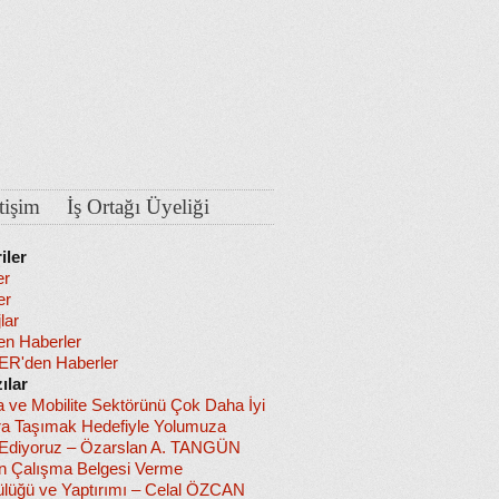
etişim
İş Ortağı Üyeliği
iler
er
er
lar
en Haberler
R'den Haberler
ılar
a ve Mobilite Sektörünü Çok Daha İyi
ra Taşımak Hedefiyle Yolumuza
diyoruz – Özarslan A. TANGÜN
in Çalışma Belgesi Verme
lüğü ve Yaptırımı – Celal ÖZCAN