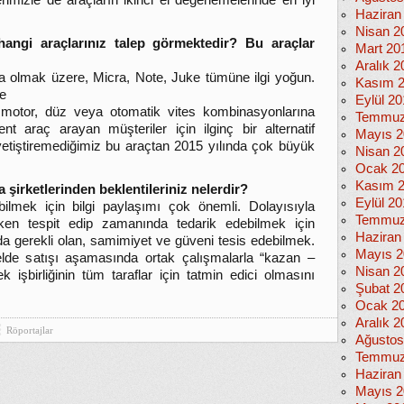
lerimizle de araçların ikinci el değerlemelerinde en iyi
Haziran
Nisan 2
angi araçlarınız talep görmektedir? Bu araçlar
Mart 20
Aralık 2
 olmak üzere, Micra, Note, Juke tümüne ilgi yoğun.
Kasım 
ne
Eylül 2
 motor, düz veya otomatik vites kombinasyonlarına
Temmuz
t araç arayan müşteriler için ilginç bir alternatif
Mayıs 2
etiştiremediğimiz bu araçtan 2015 yılında çok büyük
Nisan 2
Ocak 2
Kasım 
şirketlerinden beklentileriniz nelerdir?
Eylül 2
ilmek için bilgi paylaşımı çok önemli. Dolayısıyla
Temmuz
rken tespit edip zamanında tedarik edebilmek için
Haziran
da gerekli olan, samimiyet ve güveni tesis edebilmek.
Mayıs 2
elde satışı aşamasında ortak çalışmalarla “kazan –
Nisan 2
 işbirliğinin tüm taraflar için tatmin edici olmasını
Şubat 2
Ocak 2
Aralık 2
Röportajlar
Ağustos
Temmuz
Haziran
Mayıs 2