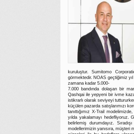
kuruluştur. Sumitomo Corporat
görmektedir. NOAS geçtiğimiz yıl T
zamana kadar 5.000-
7.000 bandında dolaşan bir mar
Qashqai ile yepyeni bir ivme kaza
istikrarlı olarak seviyeyi tuttururk
küçülen pazarda satışlarımızı ko
tanıttığımız X-Trail modelimizde
yılda yakalamayı hedefliyoruz. G
belirlemiş durumdayız. Sıradış
modellerimizin yanısıra, müşteri m