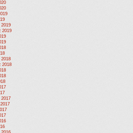
020
020
2019
019
 2019
 2019
019
019
018
018
 2018
 2018
018
018
018
017
017
 2017
 2017
017
017
016
016
 2016