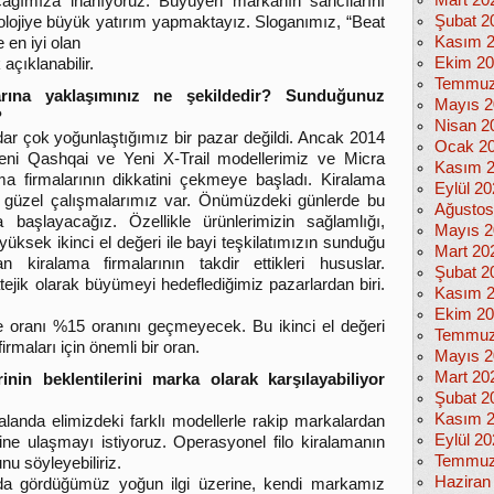
Mart 20
acağımıza inanıyoruz. Büyüyen markanın sancılarını
Şubat 2
lojiye büyük yatırım yapmaktayız. Sloganımız, “Beat
Kasım 
 en iyi olan
Ekim 2
çıklanabilir.
Temmuz
arına yaklaşımınız ne şekildedir? Sunduğunuz
Mayıs 2
?
Nisan 2
r çok yoğunlaştığımız bir pazar değildi. Ancak 2014
Ocak 2
ni Qashqai ve Yeni X-Trail modellerimiz ve Micra
Kasım 
ma firmalarının dikkatini çekmeye başladı. Kiralama
Eylül 2
müz güzel çalışmalarımız var. Önümüzdeki günlerde bu
Ağustos
a başlayacağız. Özellikle ürünlerimizin sağlamlığı,
Mayıs 2
e yüksek ikinci el değeri ile bayi teşkilatımızın sunduğu
Mart 20
 kiralama firmalarının takdir ettikleri hususlar.
Şubat 2
ejik olarak büyümeyi hedeflediğimiz pazarlardan biri.
Kasım 
Ekim 2
inde oranı %15 oranını geçmeyecek. Bu ikinci el değeri
Temmuz
maları için önemli bir oran.
Mayıs 2
Mart 20
inin beklentilerini marka olarak karşılayabiliyor
Şubat 2
Kasım 
landa elimizdeki farklı modellerle rakip markalardan
Eylül 2
esine ulaşmayı istiyoruz. Operasyonel filo kiralamanın
Temmuz
nu söyleyebiliriz.
Haziran
da gördüğümüz yoğun ilgi üzerine, kendi markamız