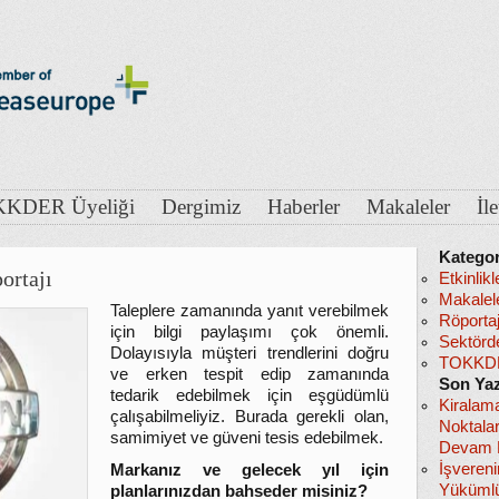
KDER Üyeliği
Dergimiz
Haberler
Makaleler
İl
Kategor
ortajı
Etkinlikl
Makalel
Taleplere zamanında yanıt verebilmek
Röportaj
için bilgi paylaşımı çok önemli.
Sektörd
Dolayısıyla müşteri trendlerini doğru
TOKKDE
ve erken tespit edip zamanında
Son Yaz
tedarik edebilmek için eşgüdümlü
Kiralam
çalışabilmeliyiz. Burada gerekli olan,
Noktala
samimiyet ve güveni tesis edebilmek.
Devam E
İşveren
Markanız ve gelecek yıl için
Yükümlü
planlarınızdan bahseder misiniz?