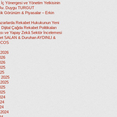
 İç Yönergesi ve Yönetim Yetkisinin
 Av. Duygu TURGUT
k Görünüm & Piyasalar – Erkin
 Pazarlarda Rekabet Hukukunun Yeni
ı: Dijital Çağda Rekabet Politikaları
sı ve Yapay Zekâ Sektör İncelemesi
et SALAN & Duruhan AYDINLI &
İCOS
r
 2026
026
026
025
025
 2025
 2025
025
025
024
024
024
 2024