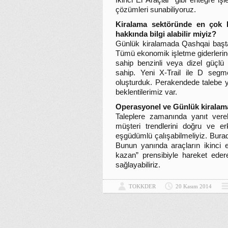
İkinci El Araçlar” gibi entegre iş
çözümleri sunabiliyoruz.
Kiralama sektöründe en çok h
hakkında bilgi alabilir miyiz?
Günlük kiralamada Qashqai başta
Tümü ekonomik işletme giderleri
sahip benzinli veya dizel güçlü
sahip. Yeni X-Trail ile D segmen
oluşturduk. Perakendede talebe y
beklentilerimiz var.
Operasyonel ve Günlük kiralama 
Taleplere zamanında yanıt vereb
müşteri trendlerini doğru ve e
eşgüdümlü çalışabilmeliyiz. Bura
Bunun yanında araçların ikinci 
kazan” prensibiyle hareket ederek
sağlayabiliriz.
TOKKDER
20 Kasım 2014