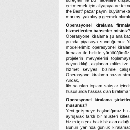
süreçleri ile bu hedeflere ulaş
çekmemek için altyapıya ve tekno
the Best” pazar payını büyütmekte
markayı yakalayıp geçmek olarak a
Operasyonel kiralama firmal
hizmetlerden bahseder misiniz
Operasyonel kiralama şu ana kada
yılında piyasaya sunduğumuz Ye
modellerimiz operasyonel kirala
firmaları ile birlikte yürüttüğü
projelerin mevyelerini toplamay
dayanıklılığı, algılanan kalitesi v
hizmet seviyesi bizimle çalışan
Operasyonel kiralama pazarı strat
Ancak,
filo satışları toplam satışlar iç
hususunda hassas olan kiralama fir
Operasyonel kiralama şirketler
musunuz?
Yeni gelişmeye başladığımız bu a
ayrışarak farklı bir müşteri kitl
bizim için çok bakir bir alan olduğu
Bunun yanında günlük kiralama