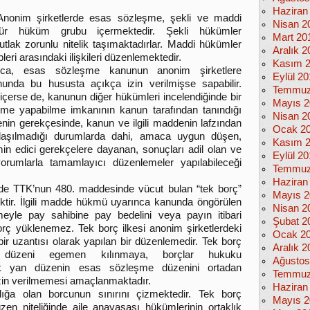
Haziran
Anonim şirketlerde esas sözleşme, şekli ve maddi
Nisan 2
ür hüküm grubu içermektedir. Şekli hükümler
Mart 20
mutlak zorunlu nitelik taşımaktadırlar. Maddi hükümler
Aralık 2
leri arasındaki ilişkileri düzenlemektedir.
Kasım 
ca, esas sözleşme kanunun anonim şirketlere
Eylül 2
unda bu hususta açıkça izin verilmişse sapabilir.
Temmuz
 içerse de, kanunun diğer hükümleri incelendiğinde bir
Mayıs 2
leme yapabilme imkanının kanun tarafından tanındığı
Nisan 2
nin gerekçesinde, kanun ve ilgili maddenin lafzından
Ocak 2
laşılmadığı durumlarda dahi, amaca uygun düşen,
Kasım 
min edici gerekçelere dayanan, sonuçları adil olan ve
Eylül 2
orumlarla tamamlayıcı düzenlemeler yapılabileceği
Temmuz
Haziran
erde TTK’nun 480. maddesinde vücut bulan “tek borç”
Mayıs 2
ektir. İlgili madde hükmü uyarınca kanunda öngörülen
Nisan 2
meyle pay sahibine pay bedelini veya payın itibari
Şubat 2
borç yüklenemez. Tek borç ilkesi anonim şirketlerdeki
Ocak 2
bir uzantısı olarak yapılan bir düzenlemedir. Tek borç
Aralık 2
 düzeni egemen kılınmaya, borçlar hukuku
Ağustos
ecek yan düzenin esas sözleşme düzenini ortadan
Temmuz
 izin verilmemesi amaçlanmaktadır.
Haziran
lığa olan borcunun sınırını çizmektedir. Tek borç
Mayıs 2
üzen niteliğinde aile anayasası hükümlerinin ortaklık