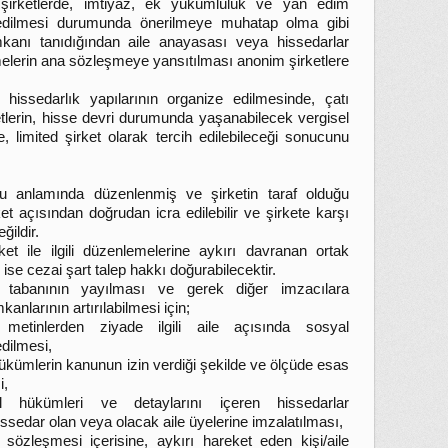
şirketlerde, imtiyaz, ek yükümlülük ve yan edim
vredilmesi durumunda önerilmeye muhatap olma gibi
anı tanıdığından aile anayasası veya hissedarlar
emelerin ana sözleşmeye yansıtılması anonim şirketlere
 hissedarlık yapılarının organize edilmesinde, çatı
etlerin, hisse devri durumunda yaşanabilecek vergisel
e, limited şirket olarak tercih edilebileceği sonucunu
ku anlamında düzenlenmiş ve şirketin taraf olduğu
et açısından doğrudan icra edilebilir ve şirkete karşı
ğildir.
et ile ilgili düzenlemelerine aykırı davranan ortak
se cezai şart talep hakkı doğurabilecektir.
 tabanının yayılması ve gerek diğer imzacılara
anlarının artırılabilmesi için;
metinlerden ziyade ilgili aile açısında sosyal
dilmesi,
ükümlerin kanunun izin verdiği şekilde ve ölçüde esas
i,
l hükümleri ve detaylarını içeren hissedarlar
ssedar olan veya olacak aile üyelerine imzalatılması,
sözleşmesi içerisine, aykırı hareket eden kişi/aile