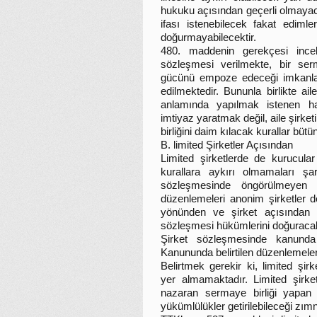
hukuku açısından geçerli olmayaca
ifası istenebilecek fakat ediml
doğurmayabilecektir.
480. maddenin gerekçesi incel
sözleşmesi verilmekte, bir serm
gücünü empoze edeceği imkanları
edilmektedir. Bununla birlikte ai
anlamında yapılmak istenen h
imtiyaz yaratmak değil, aile şirketi
birliğini daim kılacak kurallar büt
B. limited Şirketler Açısından
Limited şirketlerde de kurucula
kurallara aykırı olmamaları şar
sözleşmesinde öngörülmeyen 
düzenlemeleri anonim şirketler de
yönünden ve şirket açısından 
sözleşmesi hükümlerini doğuracak
Şirket sözleşmesinde kanunda
Kanununda belirtilen düzenlemeler
Belirtmek gerekir ki, limited şir
yer almamaktadır. Limited şirke
nazaran sermaye birliği yapan o
yükümlülükler getirilebileceği zım