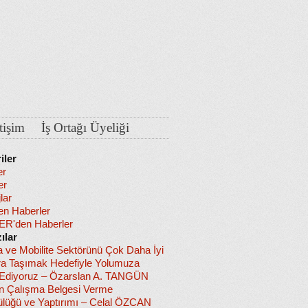
etişim
İş Ortağı Üyeliği
iler
er
er
lar
en Haberler
R'den Haberler
ılar
a ve Mobilite Sektörünü Çok Daha İyi
ra Taşımak Hedefiyle Yolumuza
diyoruz – Özarslan A. TANGÜN
in Çalışma Belgesi Verme
lüğü ve Yaptırımı – Celal ÖZCAN