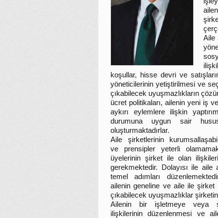
işle
aile
şirk
çerç
Aile
yöne
sosy
iliş
koşullar, hisse devri ve satışları
yöneticilerinin yetiştirilmesi ve seç
çıkabilecek uyuşmazlıkların çözümü,
ücret politikaları, ailenin yeni iş v
aykırı eylemlere ilişkin yaptırı
durumuna uygun sair husus
oluşturmaktadırlar.
Aile şirketlerinin kurumsallaşab
ve prensipler yeterli olamamakt
üyelerinin şirket ile olan ilişk
gerekmektedir. Dolayısı ile aile
temel adımları düzenlemektedir
ailenin geneline ve aile ile şirke
çıkabilecek uyuşmazlıklar şirketin
Ailenin bir işletmeye veya 
ilişkilerinin düzenlenmesi ve ail