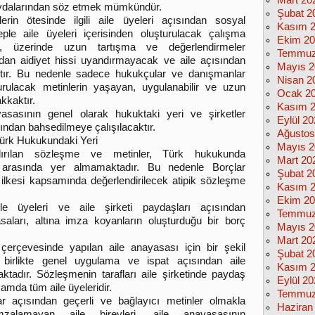
Mart 20
aydalarından söz etmek mümkündür.
Şubat 2
erin ötesinde ilgili aile üyeleri açısından sosyal
Kasım 
ple aile üyeleri içerisinden oluşturulacak çalışma
Ekim 2
ın, üzerinde uzun tartışma ve değerlendirmeler
Temmuz
ndan aidiyet hissi uyandırmayacak ve aile açısından
Mayıs 2
ktır. Bu nedenle sadece hukukçular ve danışmanlar
Nisan 2
rulacak metinlerin yaşayan, uygulanabilir ve uzun
Ocak 2
kkaktır.
Kasım 
sasının genel olarak hukuktaki yeri ve şirketler
Eylül 2
dan bahsedilmeye çalışılacaktır.
Ağustos
Türk Hukukundaki Yeri
Mayıs 2
dırılan sözleşme ve metinler, Türk hukukunda
Mart 20
 arasında yer almamaktadır. Bu nedenle Borçlar
Şubat 2
ilkesi kapsamında değerlendirilecek atipik sözleşme
Kasım 
Ekim 2
e üyeleri ve aile şirketi paydaşları açısından
Temmuz
saları, altına imza koyanların oluşturduğu bir borç
Mayıs 2
Mart 20
 çerçevesinde yapılan aile anayasası için bir şekil
Şubat 2
 birlikte genel uygulama ve ispat açısından aile
Kasım 
aktadır. Sözleşmenin tarafları aile şirketinde paydaş
Eylül 2
mda tüm aile üyeleridir.
Temmuz
ar açısından geçerli ve bağlayıcı metinler olmakla
Haziran
imzalamayan aile bireyleri, aile anayasasının