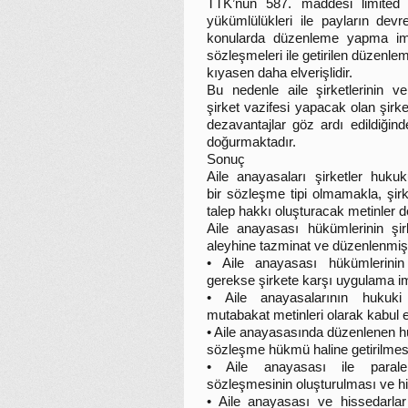
TTK’nun 587. maddesi limited 
yükümlülükleri ile payların de
konularda düzenleme yapma imk
sözleşmeleri ile getirilen düzenl
kıyasen daha elverişlidir.
Bu nedenle aile şirketlerinin ve
şirket vazifesi yapacak olan şirk
dezavantajlar göz ardı edildiğind
doğurmaktadır.
Sonuç
Aile anayasaları şirketler huku
bir sözleşme tipi olmamakla, şirk
talep hakkı oluşturacak metinler de
Aile anayasası hükümlerinin şirk
aleyhine tazminat ve düzenlenmiş i
• Aile anayasası hükümlerinin
gerekse şirkete karşı uygulama imk
• Aile anayasalarının hukuki 
mutabakat metinleri olarak kabul e
• Aile anayasasında düzenlenen h
sözleşme hükmü haline getirilmes
• Aile anayasası ile parale
sözleşmesinin oluşturulması ve hi
• Aile anayasası ve hissedarlar 