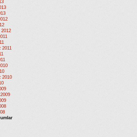
13
013
013
2012
012
 2012
2011
11
 2011
11
011
2010
010
 2010
10
009
 2009
009
008
008
rumlar