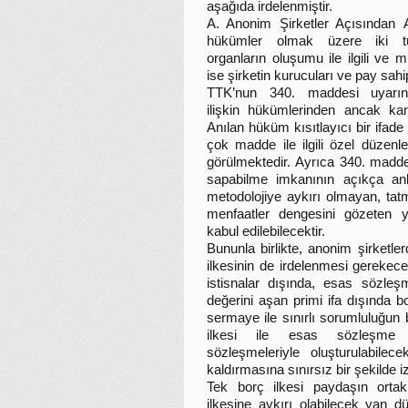
aşağıda irdelenmiştir.
A. Anonim Şirketler Açısından 
hükümler olmak üzere iki t
organların oluşumu ile ilgili ve 
ise şirketin kurucuları ve pay sahip
TTK’nun 340. maddesi uyarın
ilişkin hükümlerinden ancak kan
Anılan hüküm kısıtlayıcı bir ifade
çok madde ile ilgili özel düzen
görülmektedir. Ayrıca 340. madde
sapabilme imkanının açıkça an
metodolojiye aykırı olmayan, tat
menfaatler dengesini gözeten y
kabul edilebilecektir.
Bununla birlikte, anonim şirketl
ilkesinin de irdelenmesi gerekec
istisnalar dışında, esas sözleş
değerini aşan primi ifa dışında 
sermaye ile sınırlı sorumluluğun 
ilkesi ile esas sözleşme
sözleşmeleriyle oluşturulabil
kaldırmasına sınırsız bir şekilde
Tek borç ilkesi paydaşın ortak
ilkesine aykırı olabilecek yan d