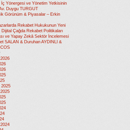
 İç Yönergesi ve Yönetim Yetkisinin
 Av. Duygu TURGUT
k Görünüm & Piyasalar – Erkin
 Pazarlarda Rekabet Hukukunun Yeni
ı: Dijital Çağda Rekabet Politikaları
sı ve Yapay Zekâ Sektör İncelemesi
et SALAN & Duruhan AYDINLI &
İCOS
r
 2026
026
026
025
025
 2025
 2025
025
025
024
024
024
 2024