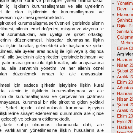
yişine ilişkin kural ve prensipler yeterli olamamakta,
Yönetim
nin iç ilişkilerin kurumsallaşması ve aile üyelerinin
Devri –
et ile olan ilişkilerinin de kurumsallaşması ve
Ekonomi
evesinin çizilmesi gerekmektedir.
Şahinöz
 şirketleri kurumsallaşma serüvenleri içerisinde ailenin
Dijital
tilmesi, ailenin temel değerleri, misyon ve vizyonu ile
Sınırlar
al sorumlulukları, aile üyeliği ve şirket ortaklığı
Çalışma
kilerinin düzenlenmesi, hissedar olunmasına ilişkin
– Mehm
na ilişkin kurallar, gelecekteki aile başkanı ve şirket
Emre C
ilmesi, aile üyeleri arasında iş ile ilgili veya iş dışında
Arşivle
 aile üyelerinin aile şirketleri içerisinde istihdamı ve
Haziran
e yatırımlara girmesi ile ilgili kurallar, aile anayasasına
Nisan 2
mlar, aile servetinin yönetimi ve her ailenin öznel
Şubat 2
ları düzenlemek amacı ile aile anayasaları
Aralık 2
Ekim 2
ilmesi için sadece şirketin işleyişine ilişkin kural
Ağustos
a, ailenin iç ilişkilerin kurumsallaşması ve aile
Haziran
ilerinin de kurumsallaşması ve çerçevesinin çizilmesi
Nisan 2
 anayasası, kurumsal bir aile şirketine giden yoldaki
Şubat 2
. Şirket içinde oluşturulacak kurumsal işleyişin
Aralık 2
t ilişkilerine sirayet edememesi durumunda aile içinde
Ekim 2
 geleceği ve bekasını etkilemektedir.
Eylül 2
şirkete sahip olmaması durumunda dahi, aile
Haziran
e varlıklarının yönetilmesine ilişkin hususların aile