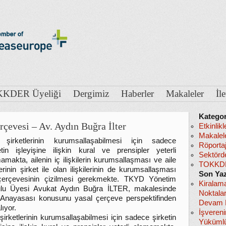
KDER Üyeliği
Dergimiz
Haberler
Makaleler
İl
Kategor
rçevesi – Av. Aydın Buğra İlter
Etkinlikl
Makalel
e şirketlerinin kurumsallaşabilmesi için sadece
Röportaj
etin işleyişine ilişkin kural ve prensipler yeterli
Sektörd
amakta, ailenin iç ilişkilerin kurumsallaşması ve aile
TOKKDE
erinin şirket ile olan ilişkilerinin de kurumsallaşması
Son Yaz
çerçevesinin çizilmesi gerekmekte. TKYD Yönetim
Kiralam
ulu Üyesi Avukat Aydın Buğra İLTER, makalesinde
Noktala
 Anayasası konusunu yasal çerçeve perspektifinden
Devam E
lıyor.
İşveren
 şirketlerinin kurumsallaşabilmesi için sadece şirketin
Yükümlü