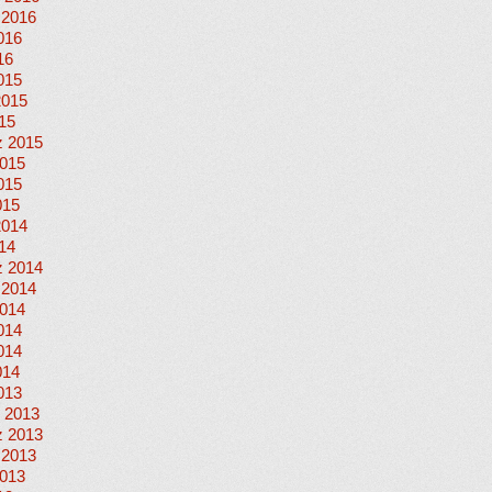
 2016
016
16
015
2015
015
 2015
015
015
015
2014
014
 2014
 2014
014
014
014
014
013
 2013
 2013
 2013
013