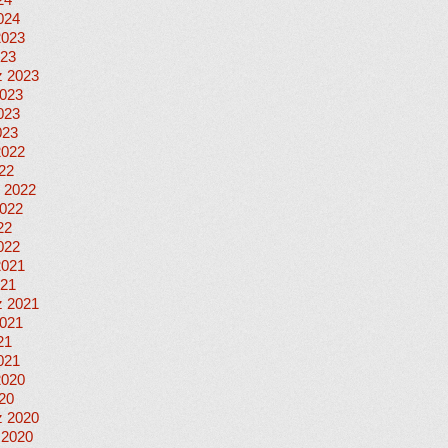
24
024
2023
023
 2023
023
023
023
2022
022
 2022
022
22
022
2021
021
 2021
021
21
021
2020
020
 2020
 2020