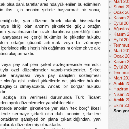
Mart 20
k olsa dahi, taraflar arasında yüklenilen bu edimlerin
Şubat 2
erin ifası için anonim şirkete başvurmak bir sonuç
Ocak 2
Kasım 
endiğinde, yan düzene örnek olarak hissedarlar
Eylül 2
aye birliği olan anonim şirketlerde güçlü ortağın
Ağustos
n yaratılmasından uzak durulması gerekliliği ifade
Kasım 
le anayasası ve içeriği hükümler ile şirketler hukuku
Eylül 20
akim ortağın gücünü artırmak veya bir zümreye
Temmuz
 içerisinde aile sinerjisinin dağılmasını önlemek ve aile
Mart 20
ününü oluşturmaktır.
Ocak 2
Kasım 
r veya pay sahipleri şirket sözleşmesinde emredici
Eylül 2
tıyla özel düzenlemeler yapabilmektedirler. Şirket
Temmuz
aile anayasası veya pay sahipleri sözleşmesi
Mart 20
 olduğu gibi limited şirketlerde de, şirketler hukuku
Aralık 2
bağlayıcı olmayacaktır. Ancak bir borçlar hukuku
Haziran
tır.
Nisan 2
 açıkça izin verilmesi durumunda Türk Ticaret
Aralık 2
den ayrık düzenlemeler yapılabilecektir.
Ekim 2
ketlerde anonim şirketlerde yer alan “tek borç” ilkesi
Son yo
tlerde sermaye şirketi olsa dahi, anonim şirketlere
rtakların şahsiyeti ön plana çıkartıldığından, yan
ni olarak düzenlenmiş olmaktadır.