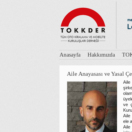
Anasayfa
Hakkımızda
TOK
Aile Anayasası ve Yasal Çe
Ail
şirk
olam
üyel
ve 
Kur
Aile
ele a
Aile