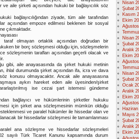
Nisan 2
 ve aile şirketi açısından hukuki bir bağlayıcılık söz
Şubat 2
Kasım 
kuki bağlayıcılığından ziyade, tüm aile tarafından
Ekim 2
ar açısından empoze edilmesi beklenen bir sosyal
Ağustos
ne çıkmaktadır.
Temmuz
Anayasası
Nisan 2
 taraf olmayan ortaklık açısından doğrudan bir
Şubat 2
ukuken bir borç sözleşmesi olduğu için, sözleşmelerin
Aralık 2
dece sözleşmenin tarafları açısından geçerli olacak ve
Ekim 2
ir.
Ağustos
u gibi, aile anayasasında da şirket hukuki metinin
Temmuz
an, ihlal durumunda şirket açısından ifa, icra ve dava
Nisan 2
k söz konusu olmayacaktır. Ancak aile anayasasına
Şubat 2
laşmaya aykırı hareket eden aile üyesinden/şirket
Ocak 2
rarlaştırılmış ise cezai şart istemesi gündeme
Aralık 2
Ekim 2
ından bağlayıcı ve hükümlerinin şirketler hukuku
Ağustos
gelmesi için şirket ana sözleşmesinin mümkün olduğu
Haziran
esteklenmesi ve paralel hükümler ile hissedar olan ve
Mayıs 2
zalanacak bir hissedarlar sözleşmesi ile tamamlanması
Şubat 2
Aralık 2
paralel ana sözleşme ve hissedarlar sözleşmeleri
Ekim 2
 6102 sayılı Türk Ticaret Kanunu kapsamında durum
Ağustos