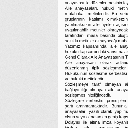
anayasası ile düzenlenmesinin f
Aile anayasaları, hukuki metinl
mutabakat metinleridir. Bu sebe
gruplarının katılımı olmaksız
yapılmaksızın aile üyeleri açısı
uygulanabilir metinler olmayaca
tarafından, masa başında oluştu
soluklu metinler olmayacağı muha
Yazımız kapsamında, aile anaya
hukuku kapsamındaki yansımaların
Genel Olarak Aile Anayasasının 
Aile anayasası olarak adlan
düzenlenmiş tipik sözleşmeler
Hukuku’nun sözleşme serbestisi 
ve hukuki metinlerdir.
Sözleşmeye taraf olmayan ail
bağlayıcılığı olmayan aile anaya
sözleşmesi niteliğindedir.
Sözleşme serbestisi prensipleri
şartı aranmamaktadır. Bununla
anayasaları yazılı olarak yapılm
olsun veya olmasın en geniş kapsa
Dolayısı ile altına imza koyanl
birlikte, aile anayasasını 