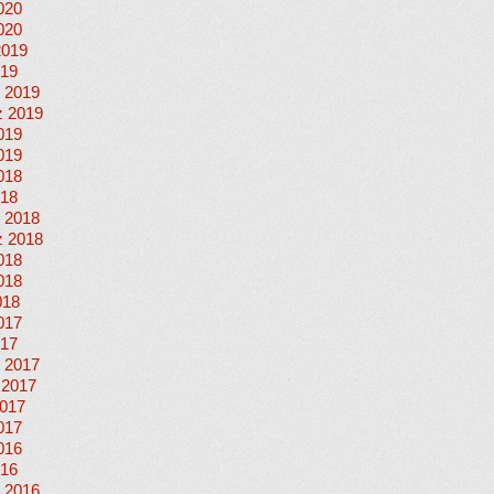
020
020
2019
019
 2019
 2019
019
019
018
018
 2018
 2018
018
018
018
017
017
 2017
 2017
017
017
016
016
 2016