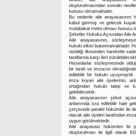
oluşturulmasından sonraki nesiller
konusu olmamaktadır.
Bu nedenle aile anayasasının hu
kabul görmüş ve gelecek kuşakl
mutabakat metni olması hususu ö
Şirketler Hukuku Açısından Aile 
Aile anayasasının, sözleşmeye
hukuki etkisi bulunmamaktadır. H
nisbiliği ilkesinden hareketle sa
taraflarına karşı ileri sürülebilecekt
Hissedarlar sözleşmesinde olduğ
bir tarafı ve imzacısı olmadığınd
edilebilir bir hukuki uyuşmazlı
imza koyan aile üyelerinin, an
ortağından hukuki talep ve ka
gelebilecektir.
Aile anayasasının şirket açıs
anlamında icra edilebilir hale 
çerçevede paralel hükümler ile d
olacak aile üyeleri tarafından im
uygun görülmektedir.
Aile anayasası hükümleri ile 
oluşturulması ile ilgili olarak