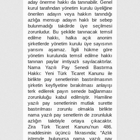
aday önerme hakkı da tanınabilir. Genel
kurul tarafından yönetim kurulu üyeliğine
önerilen adayın veya hakkın tanındığı
azlığa mensup adayın haklı bir sebep
bulunmadığı takdirde üye seçilmesi
zorunludur. Bu şekilde tanınacak temsil
edilme hakkı, halka açık anonim
şirketlerde yönetim kurulu üye sayısının
yarısını aşamaz. İlgili hükme göre
yönetim kurulunda temsil edilme hakkı
tanınan paylar imtiyazlı sayılacaktırlar.
Nama Yazılı Pay Senedi Bastırma
Hakkı: Yeni Türk Ticaret Kanunu ile
birlikte pay senetlerinin bastırılmasının
şirketin keyfiyetine bırakılması anlayışı
terk edilerek payın senede bağlanması
zorunluluğu kabul edilmiştir. Hamiline
yazılı pay senetlerinin mutlak surette
bastırılması zorunlu olmakla birlikte
nama yazılı pay senetlerin de zorunluluk
azlığın talebiyle ortaya çıkacaktır.
Zira Türk Ticaret Kanunu’nun 486.
maddesinin üçüncü fıkrasında; “Azlık
istemde bulunursa nama yazılı pay