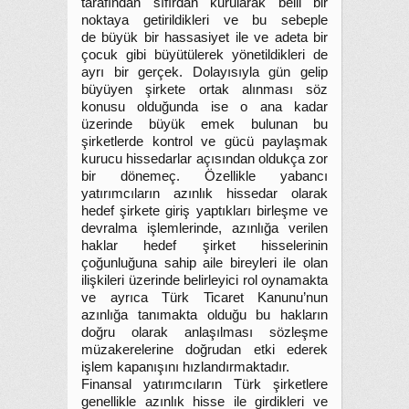
tarafından sıfırdan kurularak belli bir
noktaya getirildikleri ve bu sebeple
de büyük bir hassasiyet ile ve adeta bir
çocuk gibi büyütülerek yönetildikleri de
ayrı bir gerçek. Dolayısıyla gün gelip
büyüyen şirkete ortak alınması söz
konusu olduğunda ise o ana kadar
üzerinde büyük emek bulunan bu
şirketlerde kontrol ve gücü paylaşmak
kurucu hissedarlar açısından oldukça zor
bir dönemeç. Özellikle yabancı
yatırımcıların azınlık hissedar olarak
hedef şirkete giriş yaptıkları birleşme ve
devralma işlemlerinde, azınlığa verilen
haklar hedef şirket hisselerinin
çoğunluğuna sahip aile bireyleri ile olan
ilişkileri üzerinde belirleyici rol oynamakta
ve ayrıca Türk Ticaret Kanunu’nun
azınlığa tanımakta olduğu bu hakların
doğru olarak anlaşılması sözleşme
müzakerelerine doğrudan etki ederek
işlem kapanışını hızlandırmaktadır.
Finansal yatırımcıların Türk şirketlere
genellikle azınlık hisse ile girdikleri ve