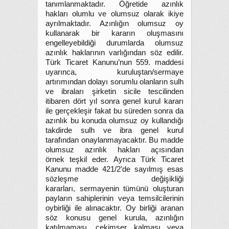
tanımlanmaktadır. Öğretide azınlık
hakları olumlu ve olumsuz olarak ikiye
ayrılmaktadır. Azınlığın olumsuz oy
kullanarak bir kararın oluşmasını
engelleyebildiği durumlarda olumsuz
azınlık haklarının varlığından söz edilir.
Türk Ticaret Kanunu’nun 559. maddesi
uyarınca, kuruluştan/sermaye
artırımından dolayı sorumlu olanların sulh
ve ibraları şirketin sicile tescilinden
itibaren dört yıl sonra genel kurul kararı
ile gerçekleşir fakat bu süreden sonra da
azınlık bu konuda olumsuz oy kullandığı
takdirde sulh ve ibra genel kurul
tarafından onaylanmayacaktır. Bu madde
olumsuz azınlık hakları açısından
örnek teşkil eder. Ayrıca Türk Ticaret
Kanunu madde 421/2’de sayılmış esas
sözleşme değişikliği
kararları, sermayenin tümünü oluşturan
payların sahiplerinin veya temsilcilerinin
oybirliği ile alınacaktır. Oy birliği aranan
söz konusu genel kurula, azınlığın
katılmaması, çekimser kalması veya