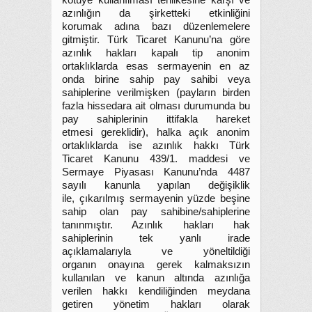
kötüye kullanılması tehlikesine karşı ve
azınlığın da şirketteki etkinliğini
korumak adına bazı düzenlemelere
gitmiştir. Türk Ticaret Kanunu’na göre
azınlık hakları kapalı tip anonim
ortaklıklarda esas sermayenin en az
onda birine sahip pay sahibi veya
sahiplerine verilmişken (payların birden
fazla hissedara ait olması durumunda bu
pay sahiplerinin ittifakla hareket
etmesi gereklidir), halka açık anonim
ortaklıklarda ise azınlık hakkı Türk
Ticaret Kanunu 439/1. maddesi ve
Sermaye Piyasası Kanunu’nda 4487
sayılı kanunla yapılan değişiklik
ile, çıkarılmış sermayenin yüzde beşine
sahip olan pay sahibine/sahiplerine
tanınmıştır. Azınlık hakları hak
sahiplerinin tek yanlı irade
açıklamalarıyla ve yöneltildiği
organın onayına gerek kalmaksızın
kullanılan ve kanun altında azınlığa
verilen hakkı kendiliğinden meydana
getiren yönetim hakları olarak