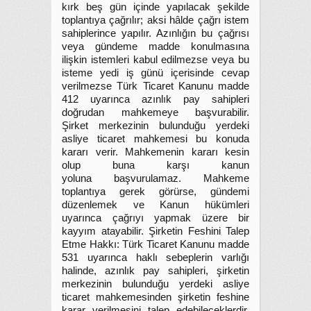
kırk beş gün içinde yapılacak şekilde
toplantıya çağrılır; aksi hâlde çağrı istem
sahiplerince yapılır. Azınlığın bu çağrısı
veya gündeme madde konulmasına
ilişkin istemleri kabul edilmezse veya bu
isteme yedi iş günü içerisinde cevap
verilmezse Türk Ticaret Kanunu madde
412 uyarınca azınlık pay sahipleri
doğrudan mahkemeye başvurabilir.
Şirket merkezinin bulunduğu yerdeki
asliye ticaret mahkemesi bu konuda
kararı verir. Mahkemenin kararı kesin
olup buna karşı kanun
yoluna başvurulamaz. Mahkeme
toplantıya gerek görürse, gündemi
düzenlemek ve Kanun hükümleri
uyarınca çağrıyı yapmak üzere bir
kayyım atayabilir. Şirketin Feshini Talep
Etme Hakkı: Türk Ticaret Kanunu madde
531 uyarınca haklı sebeplerin varlığı
halinde, azınlık pay sahipleri, şirketin
merkezinin bulunduğu yerdeki asliye
ticaret mahkemesinden şirketin feshine
karar verilmesini talep edebileceklerdir.