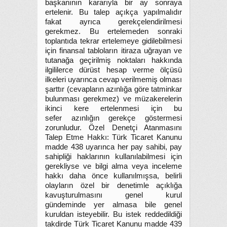
başkanının kararıyla bir ay sonraya
ertelenir. Bu talep açıkça yapılmalıdır
fakat ayrıca gerekçelendirilmesi
gerekmez. Bu ertelemeden sonraki
toplantıda tekrar ertelemeye gidilebilmesi
için finansal tabloların itiraza uğrayan ve
tutanağa geçirilmiş noktaları hakkında
ilgililerce dürüst hesap verme ölçüsü
ilkeleri uyarınca cevap verilmemiş olması
şarttır (cevapların azınlığa göre tatminkar
bulunması gerekmez) ve müzakerelerin
ikinci kere ertelenmesi için bu
sefer azınlığın gerekçe göstermesi
zorunludur. Özel Denetçi Atanmasını
Talep Etme Hakkı: Türk Ticaret Kanunu
madde 438 uyarınca her pay sahibi, pay
sahipliği haklarının kullanılabilmesi için
gerekliyse ve bilgi alma veya inceleme
hakkı daha önce kullanılmışsa, belirli
olayların özel bir denetimle açıklığa
kavuşturulmasını genel kurul
gündeminde yer almasa bile genel
kuruldan isteyebilir. Bu istek reddedildiği
takdirde Türk Ticaret Kanunu madde 439