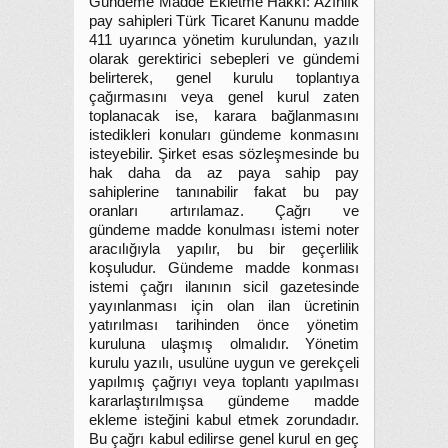
Gündeme Madde Ekletme Hakkı: Azınlık
pay sahipleri Türk Ticaret Kanunu madde
411 uyarınca yönetim kurulundan, yazılı
olarak gerektirici sebepleri ve gündemi
belirterek, genel kurulu toplantıya
çağırmasını veya genel kurul zaten
toplanacak ise, karara bağlanmasını
istedikleri konuları gündeme konmasını
isteyebilir. Şirket esas sözleşmesinde bu
hak daha da az paya sahip pay
sahiplerine tanınabilir fakat bu pay
oranları artırılamaz. Çağrı ve
gündeme madde konulması istemi noter
aracılığıyla yapılır, bu bir geçerlilik
koşuludur. Gündeme madde konması
istemi çağrı ilanının sicil gazetesinde
yayınlanması için olan ilan ücretinin
yatırılması tarihinden önce yönetim
kuruluna ulaşmış olmalıdır. Yönetim
kurulu yazılı, usulüne uygun ve gerekçeli
yapılmış çağrıyı veya toplantı yapılması
kararlaştırılmışsa gündeme madde
ekleme isteğini kabul etmek zorundadır.
Bu çağrı kabul edilirse genel kurul en geç