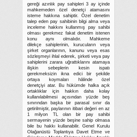
gereği azınlık pay sahipleri 3 ay içinde
mahkemeden özel denetçi atamasını
isteme hakkına sahiptir. Özel denetim
talep eden pay sahibinin bilgi alma veya
inceleme hakkını kullanmış pay sahibi
olması gerekmez fakat denetim istenen
konu aynı olmalıdır. Mahkeme
dilekçe sahiplerinin, kurucuların veya
şirket organlarının, kanunu veya esas
sözleşmeyi ihlal ederek, şirketi veya pay
sahiplerini zarara uğrattıklarını atamaya
ilişkin sebeplerin kesin ispatı
gerekmeksizin ikna edici bir şekilde
ortaya koymaları hâlinde özel
denetçiyi atar. Bu hükümde halka açık
ortaklıklar için hakkın daha kolay
kullanılabilmesi açısından yüzde beş
sınırından başka bir parasal sınır da
getirilmiştir, paylarının itibari değeri en az
1 milyon TL olan bir pay sahibi
sermayenin yüzde beşine sahip olmasa
bile bu hakkı kullanabilir. Genel Kurulu
Olağanüstü Toplantıya Davet Etme ve