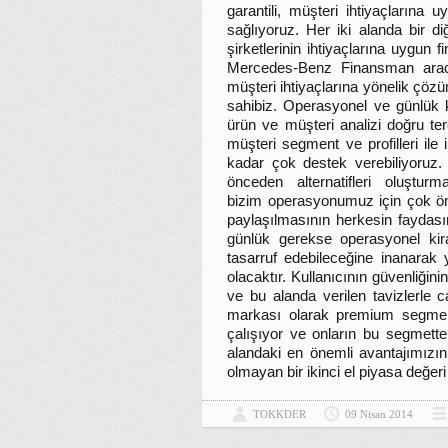
garantili, müşteri ihtiyaçlarına
sağlıyoruz. Her iki alanda bir d
şirketlerinin ihtiyaçlarına uygu
Mercedes-Benz Finansman aracıl
müşteri ihtiyaçlarına yönelik çözü
sahibiz. Operasyonel ve günlük ki
ürün ve müşteri analizi doğru t
müşteri segment ve profilleri ile 
kadar çok destek verebiliyoruz. 
önceden alternatifleri oluşt
bizim operasyonumuz için çok öne
paylaşılmasının herkesin faydas
günlük gerekse operasyonel kira
tasarruf edebileceğine inanarak 
olacaktır. Kullanıcının güvenliği
ve bu alanda verilen tavizlerle 
markası olarak premium segmentt
çalışıyor ve onların bu segmettek
alandaki en önemli avantajımızın 
olmayan bir ikinci el piyasa değer
TOKKDER
09 Nisan 2014