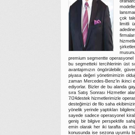
oranla
model
lansman
çok tal
limitli
adedin
firmal
hizmet
şirketl
musu
premium segmentte operasyonel kir
bu segmetteki tercihlerinin üst 
avantajımızın öngörülebilir, güv
piyasa değeri yönetimimizin oldu
zaman Mercedes-Benz’in ikinci el
ediyorlar. Bizler de bu alanda gay
sıra Satış Sonrası Hizmetler alan
7/24destek hizmetlerimizle operas
desteğimizi de filo saha ekibimizi
yönelik yerinde yaptıkları bilgil
sayede sadece operasyonel kirala
geniş bir bilgive perspektife sa
emin olarak her iki tarafta da m
konusunda ise sezona uyumlu bir