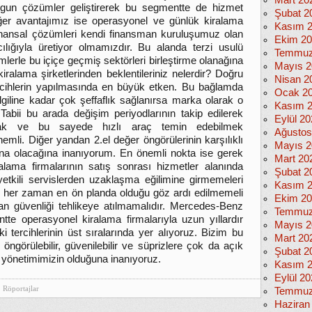
Mart 20
 uygun çözümler geliştirerek bu segmentte de hizmet
Şubat 2
iğer avantajımız ise operasyonel ve günlük kiralama
Kasım 
n finansal çözümleri kendi finansman kuruluşumuz olan
Ekim 2
ığıyla üretiyor olmamızdır. Bu alanda terzi usulü
Temmuz
mlerle bu içiçe geçmiş sektörleri birleştirme olanağına
Mayıs 2
ralama şirketlerinden beklentileriniz nelerdir? Doğru
Nisan 2
ercihlerin yapılmasında en büyük etken. Bu bağlamda
Ocak 2
ilgiline kadar çok şeffaflık sağlanırsa marka olarak o
Kasım 
Tabii bu arada değişim periyodlarının takip edilerek
Eylül 2
urmak ve bu sayede hızlı araç temin edebilmek
Ağustos
mli. Diğer yandan 2.el değer öngörülerinin karşılıklı
Mayıs 2
ına olacağına inanıyorum. En önemli nokta ise gerek
Mart 20
lama firmalarının satış sonrası hizmetler alanında
Şubat 2
yetkili servislerden uzaklaşma eğilimine girmemeleri
Kasım 
nin her zaman en ön planda olduğu göz ardı edilmemeli
Ekim 2
can güvenliği tehlikeye atılmamalıdır. Mercedes-Benz
Temmuz
e operasyonel kiralama firmalarıyla uzun yıllardır
Mayıs 2
i tercihlerinin üst sıralarında yer alıyoruz. Bizim bu
Mart 20
öngörülebilir, güvenilebilir ve süprizlere çok da açık
Şubat 2
i yönetimimizin olduğuna inanıyoruz.
Kasım 
Eylül 2
Röportajlar
Temmuz
Haziran