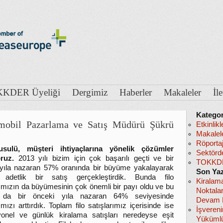
KDER Üyeliği
Dergimiz
Haberler
Makaleler
İl
Kategor
mobil Pazarlama ve Satış Müdürü Şükrü
Etkinlikl
Makalel
Röportaj
usulü, müşteri ihtiyaçlarına yönelik çözümler
Sektörd
oruz.
2013 yılı bizim için çok başarılı geçti ve bir
TOKKDE
yıla nazaran 57% oranında bir büyüme yakalayarak
Son Yaz
 adetlik bir satış gerçekleştirdik. Bunda filo
Kiralam
rımızın da büyümesinin çok önemli bir payı oldu ve bu
Noktala
 da bir önceki yıla nazaran 64% seviyesinde
Devam E
ımızı arttırdık. Toplam filo satışlarımız içerisinde ise
İşveren
onel ve günlük kiralama satışları neredeyse eşit
Yükümlü