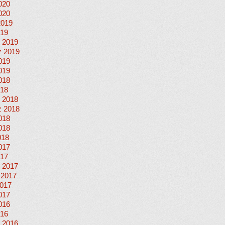
020
020
2019
019
 2019
 2019
019
019
018
018
 2018
 2018
018
018
018
017
017
 2017
 2017
017
017
016
016
 2016