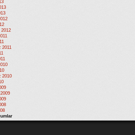
13
013
013
2012
012
 2012
2011
11
 2011
11
011
2010
010
 2010
10
009
 2009
009
008
008
rumlar