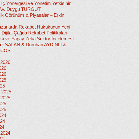
 İç Yönergesi ve Yönetim Yetkisinin
 Av. Duygu TURGUT
k Görünüm & Piyasalar – Erkin
 Pazarlarda Rekabet Hukukunun Yeni
ı: Dijital Çağda Rekabet Politikaları
sı ve Yapay Zekâ Sektör İncelemesi
et SALAN & Duruhan AYDINLI &
İCOS
r
 2026
026
026
025
025
 2025
 2025
025
025
024
024
024
 2024