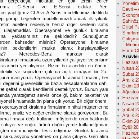
rda gerçekleşti. Filolarda en çok tercih edilen
Yönetim
lerimiz C-Serisi ve E-Serisi oldular. Yeni
Devri –
ını yaptığımız CLA ve A-Serisi modellerimizi de filoda
Ekonomi
ep görüp, beğenilen modellerimizdi ancak ilk yıldaki
Şahinöz
 üretim adetleri nedeniyle henüz diğer serilerin satış
Dijital
e ulaşamadılar.
Operasyonel ve günlük kiralama
Sınırlar
arına yaklaşımınız ne şekildedir? Sunduğunuz
Çalışma
lerden bahseder misiniz? Operasyonel kiralama
– Mehm
erinin beklentilerini marka olarak karşılayabiliyor
Emre C
nuz? Mercedes-Benz markası olarak
Arşivle
alama firmalarıyla uzun yıllardır çalışıyor ve onların
Haziran
sıralarında yer alıyoruz. Bizim bu alandaki en önemli
Nisan 2
enilebilir ve süprizlere çok da açık olmayan bir 2.el
Şubat 2
ğuna inanıyoruz. Operasyonel kiralama firmaları, her
Aralık 2
 değerini güvenebilir bir bazla hesaplamalarına dahil
Ekim 2
et şeffaf olarak kendilerini destekliyoruz. Bunun yanı
Ağustos
ında yarattığımız servis önceliği, bakım paketleri ve
Haziran
yonel kiralamada ön plana çıkıyoruz. Bir diğer önemli
Nisan 2
n operasyonel kiralama firmalarının nihai müşterilerine
Şubat 2
endirme, analiz ve değerlendirme olarak görüyorum. Bu
Aralık 2
ma firması değil kullanıcı müşteri de ürün hakkında
Ekim 2
hip oluyor ve doğru ürünü doğru yerde kullandığından
Eylül 2
üşteri memnuniyetini tesis ediyoruz. Günlük kiralama
Haziran
 sirkülasyonu yönetmek ön plana çıkıyor. Geri alım