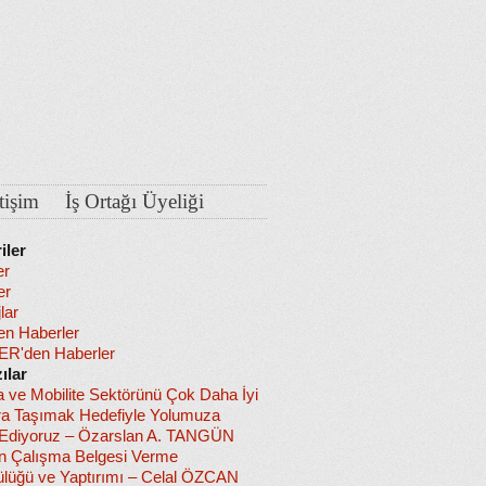
etişim
İş Ortağı Üyeliği
iler
er
er
lar
en Haberler
R'den Haberler
ılar
a ve Mobilite Sektörünü Çok Daha İyi
ra Taşımak Hedefiyle Yolumuza
diyoruz – Özarslan A. TANGÜN
in Çalışma Belgesi Verme
lüğü ve Yaptırımı – Celal ÖZCAN