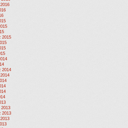
 2016
016
16
015
2015
015
 2015
015
015
015
2014
014
 2014
 2014
014
014
014
014
013
 2013
 2013
 2013
013