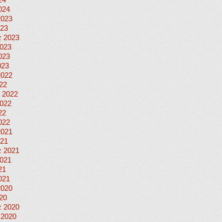
24
024
2023
023
 2023
023
023
023
2022
022
 2022
022
22
022
2021
021
 2021
021
21
021
2020
020
 2020
 2020