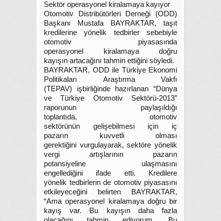
Sektör operasyonel kiralamaya kayıyor
Otomotiv Distribütörleri Derneği (ODD)
Başkanı Mustafa BAYRAKTAR, taşıt
kredilerine yönelik tedbirler sebebiyle
otomotiv piyasasında
operasyonel kiralamaya doğru
kayışın artacağını tahmin ettiğini söyledi.
BAYRAKTAR, ODD ile Türkiye Ekonomi
Politikaları Araştırma Vakfı
(TEPAV) işbirliğinde hazırlanan “Dünya
ve Türkiye Otomotiv Sektörü-2013”
raporunun paylaşıldığı
toplantıda, otomotiv
sektörünün gelişebilmesi için iç
pazarın kuvvetli olması
gerektiğini vurgulayarak, sektöre yönelik
vergi artışlarının pazarın
potansiyeline ulaşmasını
engellediğini ifade etti. Kredilere
yönelik tedbirlerin de otomotiv piyasasını
etkileyeceğini belirten BAYRAKTAR,
“Ama operasyonel kiralamaya doğru bir
kayış var. Bu kayışın daha fazla
olacağını tahmin ediyorum. Bu