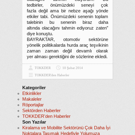
tedbirler, önümüzdeki seneyi çok
fazla değil ama bir nebze aşağı yönde
etkiler tabi. Önümüzdeki senenin toplam
talebinin bu senenin biraz daha
altında olacağını tahmin ediyoruz zaten”
diye konuştu.
BAYRAKTAR, otomotiv sektörüne
yönelik politikalarda hurda araç teşvikinin
zaman zaman değil devamlı olarak
yer alması gerektiğini de sözlerine ekledi.
TOKKDER
10 Şubat 2014
TOKKDER'den Haberler
Kategoriler
Etkinlikler
Makaleler
Röportajlar
Sektörden Haberler
TOKKDER'den Haberler
Son Yazılar
Kiralama ve Mobilite Sektörünü Çok Daha İyi
Noktalara Taşımak Hedefiyle Yolumuza