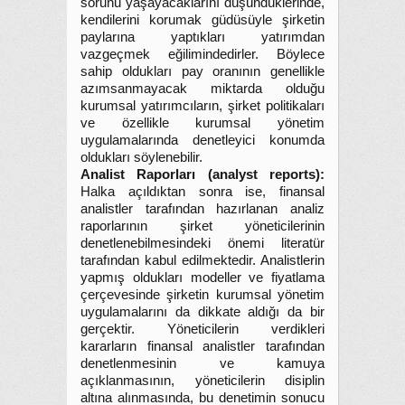
sorunu yaşayacaklarını düşündüklerinde,
kendilerini korumak güdüsüyle şirketin
paylarına yaptıkları yatırımdan
vazgeçmek eğilimindedirler. Böylece
sahip oldukları pay oranının genellikle
azımsanmayacak miktarda olduğu
kurumsal yatırımcıların, şirket politikaları
ve özellikle kurumsal yönetim
uygulamalarında denetleyici konumda
oldukları söylenebilir.
Analist Raporları (analyst reports):
Halka açıldıktan sonra ise, finansal
analistler tarafından hazırlanan analiz
raporlarının şirket yöneticilerinin
denetlenebilmesindeki önemi literatür
tarafından kabul edilmektedir. Analistlerin
yapmış oldukları modeller ve fiyatlama
çerçevesinde şirketin kurumsal yönetim
uygulamalarını da dikkate aldığı da bir
gerçektir. Yöneticilerin verdikleri
kararların finansal analistler tarafından
denetlenmesinin ve kamuya
açıklanmasının, yöneticilerin disiplin
altına alınmasında, bu denetimin sonucu