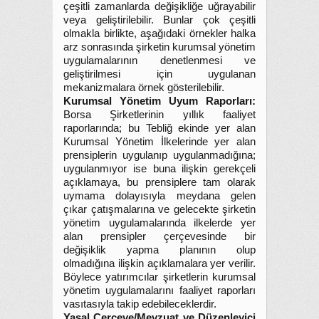
çeşitli zamanlarda değişikliğe uğrayabilir
veya geliştirilebilir. Bunlar çok çeşitli
olmakla birlikte, aşağıdaki örnekler halka
arz sonrasında şirketin kurumsal yönetim
uygulamalarının denetlenmesi ve
geliştirilmesi için uygulanan
mekanizmalara örnek gösterilebilir.
Kurumsal Yönetim Uyum Raporları:
Borsa Şirketlerinin yıllık faaliyet
raporlarında; bu Tebliğ ekinde yer alan
Kurumsal Yönetim İlkelerinde yer alan
prensiplerin uygulanıp uygulanmadığına;
uygulanmıyor ise buna ilişkin gerekçeli
açıklamaya, bu prensiplere tam olarak
uymama dolayısıyla meydana gelen
çıkar çatışmalarına ve gelecekte şirketin
yönetim uygulamalarında ilkelerde yer
alan prensipler çerçevesinde bir
değişiklik yapma planının olup
olmadığına ilişkin açıklamalara yer verilir.
Böylece yatırımcılar şirketlerin kurumsal
yönetim uygulamalarını faaliyet raporları
vasıtasıyla takip edebileceklerdir.
Yasal Çerçeve/Mevzuat ve Düzenleyici