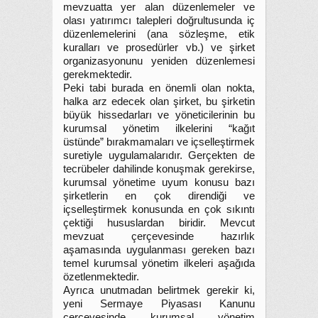
mevzuatta yer alan düzenlemeler ve
olası yatırımcı talepleri doğrultusunda iç
düzenlemelerini (ana sözleşme, etik
kuralları ve prosedürler vb.) ve şirket
organizasyonunu yeniden düzenlemesi
gerekmektedir.
Peki tabi burada en önemli olan nokta,
halka arz edecek olan şirket, bu şirketin
büyük hissedarları ve yöneticilerinin bu
kurumsal yönetim ilkelerini “kağıt
üstünde” bırakmamaları ve içselleştirmek
suretiyle uygulamalarıdır. Gerçekten de
tecrübeler dahilinde konuşmak gerekirse,
kurumsal yönetime uyum konusu bazı
şirketlerin en çok direndiği ve
içselleştirmek konusunda en çok sıkıntı
çektiği hususlardan biridir. Mevcut
mevzuat çerçevesinde hazırlık
aşamasında uygulanması gereken bazı
temel kurumsal yönetim ilkeleri aşağıda
özetlenmektedir.
Ayrıca unutmadan belirtmek gerekir ki,
yeni Sermaye Piyasası Kanunu
çerçevesinde kurumsal yönetim