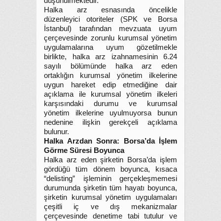
düşünülmektedir.
Halka arz esnasında öncelikle
düzenleyici otoriteler (SPK ve Borsa
İstanbul) tarafından mevzuata uyum
çerçevesinde zorunlu kurumsal yönetim
uygulamalarına uyum gözetilmekle
birlikte, halka arz izahnamesinin 6.24
sayılı bölümünde halka arz eden
ortaklığın kurumsal yönetim ilkelerine
uygun hareket edip etmediğine dair
açıklama ile kurumsal yönetim ilkeleri
karşısındaki durumu ve kurumsal
yönetim ilkelerine uyulmuyorsa bunun
nedenine ilişkin gerekçeli açıklama
bulunur.
Halka Arzdan Sonra: Borsa’da İşlem
Görme Süresi Boyunca
Halka arz eden şirketin Borsa’da işlem
gördüğü tüm dönem boyunca, kısaca
“delisting” işleminin gerçekleşmemesi
durumunda şirketin tüm hayatı boyunca,
şirketin kurumsal yönetim uygulamaları
çeşitli iç ve dış mekanizmalar
çerçevesinde denetime tabi tutulur ve