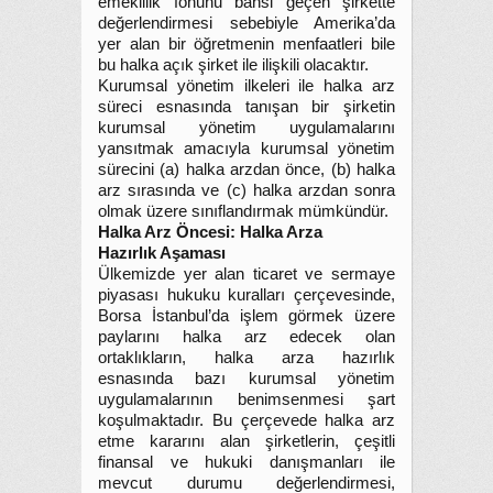
emeklilik fonunu bahsi geçen şirkette
değerlendirmesi sebebiyle Amerika’da
yer alan bir öğretmenin menfaatleri bile
bu halka açık şirket ile ilişkili olacaktır.
Kurumsal yönetim ilkeleri ile halka arz
süreci esnasında tanışan bir şirketin
kurumsal yönetim uygulamalarını
yansıtmak amacıyla kurumsal yönetim
sürecini (a) halka arzdan önce, (b) halka
arz sırasında ve (c) halka arzdan sonra
olmak üzere sınıflandırmak mümkündür.
Halka Arz Öncesi: Halka Arza
Hazırlık Aşaması
Ülkemizde yer alan ticaret ve sermaye
piyasası hukuku kuralları çerçevesinde,
Borsa İstanbul’da işlem görmek üzere
paylarını halka arz edecek olan
ortaklıkların, halka arza hazırlık
esnasında bazı kurumsal yönetim
uygulamalarının benimsenmesi şart
koşulmaktadır. Bu çerçevede halka arz
etme kararını alan şirketlerin, çeşitli
finansal ve hukuki danışmanları ile
mevcut durumu değerlendirmesi,