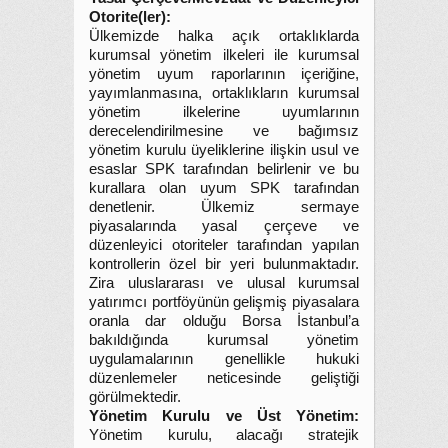
Otorite(ler):
Ülkemizde halka açık ortaklıklarda
kurumsal yönetim ilkeleri ile kurumsal
yönetim uyum raporlarının içeriğine,
yayımlanmasına, ortaklıkların kurumsal
yönetim ilkelerine uyumlarının
derecelendirilmesine ve bağımsız
yönetim kurulu üyeliklerine ilişkin usul ve
esaslar SPK tarafından belirlenir ve bu
kurallara olan uyum SPK tarafından
denetlenir. Ülkemiz sermaye
piyasalarında yasal çerçeve ve
düzenleyici otoriteler tarafından yapılan
kontrollerin özel bir yeri bulunmaktadır.
Zira uluslararası ve ulusal kurumsal
yatırımcı portföyünün gelişmiş piyasalara
oranla dar olduğu Borsa İstanbul’a
bakıldığında kurumsal yönetim
uygulamalarının genellikle hukuki
düzenlemeler neticesinde geliştiği
görülmektedir.
Yönetim Kurulu ve Üst Yönetim:
Yönetim kurulu, alacağı stratejik