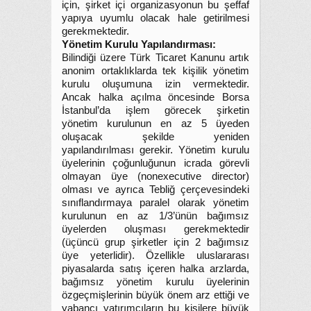
için, şirket içi organizasyonun bu şeffaf
yapıya uyumlu olacak hale getirilmesi
gerekmektedir.
Yönetim Kurulu Yapılandırması:
Bilindiği üzere Türk Ticaret Kanunu artık
anonim ortaklıklarda tek kişilik yönetim
kurulu oluşumuna izin vermektedir.
Ancak halka açılma öncesinde Borsa
İstanbul’da işlem görecek şirketin
yönetim kurulunun en az 5 üyeden
oluşacak şekilde yeniden
yapılandırılması gerekir. Yönetim kurulu
üyelerinin çoğunluğunun icrada görevli
olmayan üye (nonexecutive director)
olması ve ayrıca Tebliğ çerçevesindeki
sınıflandırmaya paralel olarak yönetim
kurulunun en az 1/3’ünün bağımsız
üyelerden oluşması gerekmektedir
(üçüncü grup şirketler için 2 bağımsız
üye yeterlidir). Özellikle uluslararası
piyasalarda satış içeren halka arzlarda,
bağımsız yönetim kurulu üyelerinin
özgeçmişlerinin büyük önem arz ettiği ve
yabancı yatırımcıların bu kişilere büyük