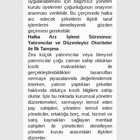
uygulanabilmesi için bağımsız yönetim
kurulu üyelerinin çoğunluğunun onayının
aranması verilebilir. Bu çerçevede halka
arz edecek şirketlerin ilişkili taraf
işlemlerini denetleyerek gözden
geçirmesi gerekebilir.
Halka Arz İşlemi Süresince:
Yatırımcılar ve Düzenleyici Otoriteler
ile İlk Tanışma
Zira küçük yatırımcılar veya bireysel
yatırımcılar çoğu zaman sahip oldukları
kısıtlı malvarlıkları ile
gerçekleştirebildikleri tasarrufları
sermaye piyasalarında değerlendirmek
isterken, yatırım yaptıkları şirketler
hakkında oldukça kısıtlı bilgilere sahip
olurlar. İşte bu noktada kurumsal yönetim
düzenlemeleri, sermayeyi temsil eden
pay sahipleri, yönetimi temsil eden
yöneticiler, ortaklığa borç, mal, hizmet ve
satış kaynakları sağlayan menfaat
sahipleri ile yöneticileri denetleyen
yönetim kurulu arasındaki ilişkileri
düzenler.