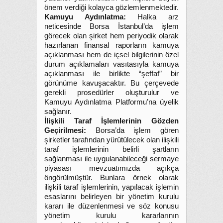
önem verdiği kolayca gözlemlenmektedir.
Kamuyu Aydınlatma:
Halka arz
neticesinde Borsa İstanbul’da işlem
görecek olan şirket hem periyodik olarak
hazırlanan finansal raporların kamuya
açıklanması hem de içsel bilgilerinin özel
durum açıklamaları vasıtasıyla kamuya
açıklanması ile birlikte “şeffaf” bir
görünüme kavuşacaktır. Bu çerçevede
gerekli prosedürler oluşturulur ve
Kamuyu Aydınlatma Platformu’na üyelik
sağlanır.
İlişkili Taraf İşlemlerinin Gözden
Geçirilmesi:
Borsa’da işlem gören
şirketler tarafından yürütülecek olan ilişkili
taraf işlemlerinin belirli şartların
sağlanması ile uygulanabileceği sermaye
piyasası mevzuatımızda açıkça
öngörülmüştür. Bunlara örnek olarak
ilişkili taraf işlemlerinin, yapılacak işlemin
esaslarını belirleyen bir yönetim kurulu
kararı ile düzenlenmesi ve söz konusu
yönetim kurulu kararlarının