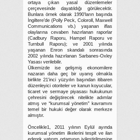
ortaya çıkan yasal düzenlemeler
çerçevesinde dayatıldığı görülecektir.
Bunlara örnek olarak 1990’ların başında
İngiltere’de (Polly Peck, Coloroll, Maxwell
Communications vb.) yaşanan iflas
olaylarına cevaben hazırlanan raporlar
(Cadbury Raporu, Hampel Raporu ve
Turnbull Raporu); ve 2001 yılında
yaşanan Enron skandalı sonrasında
2002 yılında hazırlanan Sarbanes-Oxley
Yasası verilebilir.
Ülkemizde ise gelişmiş ekonomilere
nazaran daha geç bir uyanış olmakla
birlikte 21’inci yüzyılın başından itibaren
düzenleyici otoriteler ve kanun koyucular,
ticaret ve sermaye piyasası hukukunun
çehresini değiştirecek nitelikte adımlar
atmış ve “kurumsal yönetim” kavramını
temel bir hukuki değer olarak merkeze
almıştır.
Öncelikle1, 2011 yılının Eylül ayında
kurumsal yönetim ilkelerini tespit ve ilan
ederek yatırım ortamının iyileştirilmesine