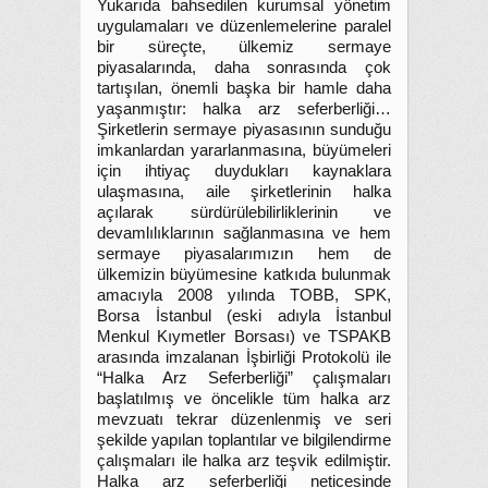
Yukarıda bahsedilen kurumsal yönetim
uygulamaları ve düzenlemelerine paralel
bir süreçte, ülkemiz sermaye
piyasalarında, daha sonrasında çok
tartışılan, önemli başka bir hamle daha
yaşanmıştır: halka arz seferberliği…
Şirketlerin sermaye piyasasının sunduğu
imkanlardan yararlanmasına, büyümeleri
için ihtiyaç duydukları kaynaklara
ulaşmasına, aile şirketlerinin halka
açılarak sürdürülebilirliklerinin ve
devamlılıklarının sağlanmasına ve hem
sermaye piyasalarımızın hem de
ülkemizin büyümesine katkıda bulunmak
amacıyla 2008 yılında TOBB, SPK,
Borsa İstanbul (eski adıyla İstanbul
Menkul Kıymetler Borsası) ve TSPAKB
arasında imzalanan İşbirliği Protokolü ile
“Halka Arz Seferberliği” çalışmaları
başlatılmış ve öncelikle tüm halka arz
mevzuatı tekrar düzenlenmiş ve seri
şekilde yapılan toplantılar ve bilgilendirme
çalışmaları ile halka arz teşvik edilmiştir.
Halka arz seferberliği neticesinde