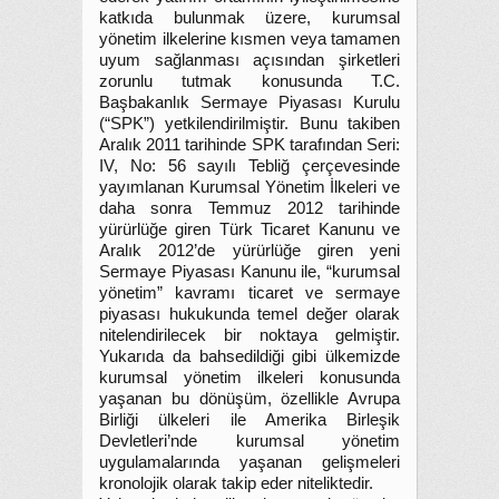
katkıda bulunmak üzere, kurumsal
yönetim ilkelerine kısmen veya tamamen
uyum sağlanması açısından şirketleri
zorunlu tutmak konusunda T.C.
Başbakanlık Sermaye Piyasası Kurulu
(“SPK”) yetkilendirilmiştir. Bunu takiben
Aralık 2011 tarihinde SPK tarafından Seri:
IV, No: 56 sayılı Tebliğ çerçevesinde
yayımlanan Kurumsal Yönetim İlkeleri ve
daha sonra Temmuz 2012 tarihinde
yürürlüğe giren Türk Ticaret Kanunu ve
Aralık 2012’de yürürlüğe giren yeni
Sermaye Piyasası Kanunu ile, “kurumsal
yönetim” kavramı ticaret ve sermaye
piyasası hukukunda temel değer olarak
nitelendirilecek bir noktaya gelmiştir.
Yukarıda da bahsedildiği gibi ülkemizde
kurumsal yönetim ilkeleri konusunda
yaşanan bu dönüşüm, özellikle Avrupa
Birliği ülkeleri ile Amerika Birleşik
Devletleri’nde kurumsal yönetim
uygulamalarında yaşanan gelişmeleri
kronolojik olarak takip eder niteliktedir.