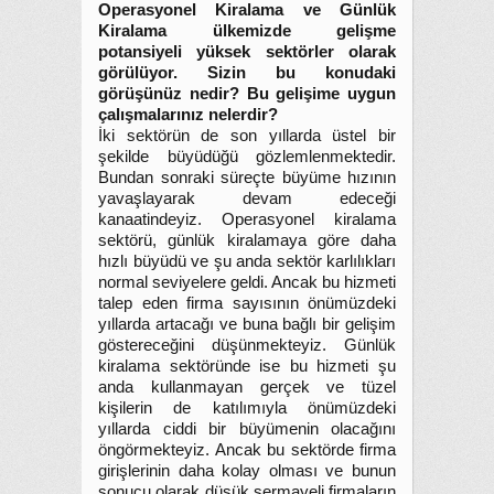
Operasyonel Kiralama ve Günlük
Kiralama ülkemizde gelişme
potansiyeli yüksek sektörler olarak
görülüyor. Sizin bu konudaki
görüşünüz nedir? Bu gelişime uygun
çalışmalarınız nelerdir?
İki sektörün de son yıllarda üstel bir
şekilde büyüdüğü gözlemlenmektedir.
Bundan sonraki süreçte büyüme hızının
yavaşlayarak devam edeceği
kanaatindeyiz. Operasyonel kiralama
sektörü, günlük kiralamaya göre daha
hızlı büyüdü ve şu anda sektör karlılıkları
normal seviyelere geldi. Ancak bu hizmeti
talep eden firma sayısının önümüzdeki
yıllarda artacağı ve buna bağlı bir gelişim
göstereceğini düşünmekteyiz. Günlük
kiralama sektöründe ise bu hizmeti şu
anda kullanmayan gerçek ve tüzel
kişilerin de katılımıyla önümüzdeki
yıllarda ciddi bir büyümenin olacağını
öngörmekteyiz. Ancak bu sektörde firma
girişlerinin daha kolay olması ve bunun
sonucu olarak düşük sermayeli firmaların