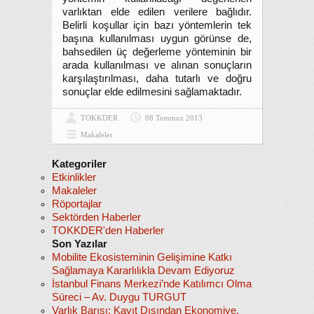
varlıktan elde edilen verilere bağlıdır.
Belirli koşullar için bazı yöntemlerin tek
başına kullanılması uygun görünse de,
bahsedilen üç değerleme yönteminin bir
arada kullanılması ve alınan sonuçların
karşılaştırılması, daha tutarlı ve doğru
sonuçlar elde edilmesini sağlamaktadır.
TOKKDER
08 Temmuz 2013
Makaleler
Kategoriler
Etkinlikler
Makaleler
Röportajlar
Sektörden Haberler
TOKKDER'den Haberler
Son Yazılar
Mobilite Ekosisteminin Gelişimine Katkı
Sağlamaya Kararlılıkla Devam Ediyoruz
İstanbul Finans Merkezi’nde Katılımcı Olma
Süreci – Av. Duygu TURGUT
Varlık Barışı: Kayıt Dışından Ekonomiye,