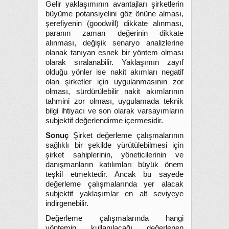
Gelir yaklaşımının avantajları şirketlerin
büyüme potansiyelini göz önüne alması,
şerefiyenin (goodwill) dikkate alınması,
paranın zaman değerinin dikkate
alınması, değişik senaryo analizlerine
olanak tanıyan esnek bir yöntem olması
olarak sıralanabilir. Yaklaşımın zayıf
olduğu yönler ise nakit akımları negatif
olan şirketler için uygulanmasının zor
olması, sürdürülebilir nakit akımlarının
tahmini zor olması, uygulamada teknik
bilgi ihtiyacı ve son olarak varsayımların
subjektif değerlendirme içermesidir.
Sonuç
Şirket değerleme çalışmalarının
sağlıklı bir şekilde yürütülebilmesi için
şirket sahiplerinin, yöneticilerinin ve
danışmanların katılımları büyük önem
teşkil etmektedir. Ancak bu sayede
değerleme çalışmalarında yer alacak
subjektif yaklaşımlar en alt seviyeye
indirgenebilir.
Değerleme çalışmalarında hangi
yöntemin kullanılacağı değerlenen