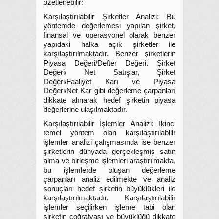
özetlenebilir:
Karşılaştırılabilir Şirketler Analizi: Bu
yöntemde değerlemesi yapılan şirket,
finansal ve operasyonel olarak benzer
yapıdaki halka açık şirketler ile
karşılaştırılmaktadır. Benzer şirketlerin
Piyasa Değeri/Defter Değeri, Şirket
Değeri/ Net Satışlar, Şirket
Değeri/Faaliyet Karı ve Piyasa
Değeri/Net Kar gibi değerleme çarpanları
dikkate alınarak hedef şirketin piyasa
değerlerine ulaşılmaktadır.
Karşılaştırılabilir İşlemler Analizi: İkinci
temel yöntem olan karşılaştırılabilir
işlemler analizi çalışmasında ise benzer
şirketlerin dünyada gerçekleşmiş satın
alma ve birleşme işlemleri araştırılmakta,
bu işlemlerde oluşan değerleme
çarpanları analiz edilmekte ve analiz
sonuçları hedef şirketin büyüklükleri ile
karşılaştırılmaktadır. Karşılaştırılabilir
işlemler seçilirken işleme tabi olan
şirketin coğrafyası ve büyüklüğü dikkate