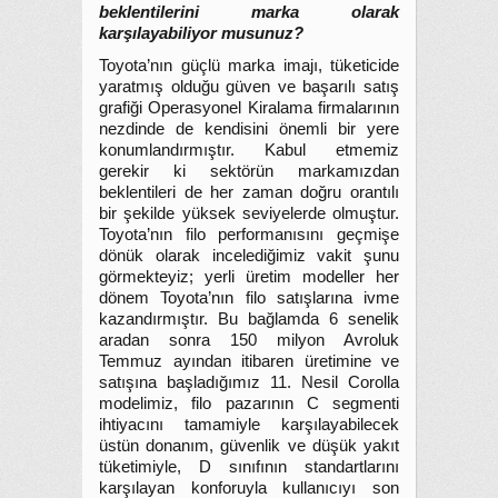
beklentilerini marka olarak
karşılayabiliyor musunuz?
Toyota’nın güçlü marka imajı, tüketicide
yaratmış olduğu güven ve başarılı satış
grafiği Operasyonel Kiralama firmalarının
nezdinde de kendisini önemli bir yere
konumlandırmıştır. Kabul etmemiz
gerekir ki sektörün markamızdan
beklentileri de her zaman doğru orantılı
bir şekilde yüksek seviyelerde olmuştur.
Toyota’nın filo performanısını geçmişe
dönük olarak incelediğimiz vakit şunu
görmekteyiz; yerli üretim modeller her
dönem Toyota’nın filo satışlarına ivme
kazandırmıştır. Bu bağlamda 6 senelik
aradan sonra 150 milyon Avroluk
Temmuz ayından itibaren üretimine ve
satışına başladığımız 11. Nesil Corolla
modelimiz, filo pazarının C segmenti
ihtiyacını tamamiyle karşılayabilecek
üstün donanım, güvenlik ve düşük yakıt
tüketimiyle, D sınıfının standartlarını
karşılayan konforuyla kullanıcıyı son