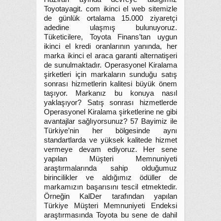
Toyotayagit. com ikinci el web sitemizle
de günlük ortalama 15.000 ziyaretçi
adedine ulaşmış bulunuyoruz.
Tüketicilere, Toyota Finans’tan uygun
ikinci el kredi oranlarının yanında, her
marka ikinci el araca garanti alternatişeri
de sunulmaktadır. Operasyonel Kiralama
şirketleri için markaların sunduğu satış
sonrası hizmetlerin kalitesi büyük önem
taşıyor. Markanız bu konuya nasıl
yaklaşıyor? Satış sonrası hizmetlerde
Operasyonel Kiralama şirketlerine ne gibi
avantajlar sağlıyorsunuz? 57 Bayimiz ile
Türkiye’nin her bölgesinde aynı
standartlarda ve yüksek kalitede hizmet
vermeye devam ediyoruz. Her sene
yapılan Müşteri Memnuniyeti
araştırmalarında sahip olduğumuz
birincilikler ve aldığımız ödüller de
markamızın başarısını tescil etmektedir.
Örneğin KalDer tarafından yapılan
Türkiye Müşteri Memnuniyeti Endeksi
araştırmasında Toyota bu sene de dahil