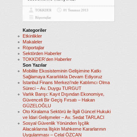
TOKKDER
01 Temmuz 2013
Röportajlar
Kategoriler
Etkinlikler
Makaleler
Röportajlar
Sektörden Haberler
TOKKDER'den Haberler
Son Yazılar
Mobilite Ekosisteminin Gelişimine Katkı
Sağlamaya Kararlılıkla Devam Ediyoruz
İstanbul Finans Merkezi’nde Katılımcı Olma
Süreci – Av. Duygu TURGUT
Varlık Barışı: Kayıt Dışından Ekonomiye,
Güvenceli Bir Geçiş Fırsatı – Hakan
GÜZELOĞLU
Oto Kiralama Sektörü ile İlgili Güncel Hukuki
ve İdari Gelişmeler – Av. Sedat TARLACI
Sosyal Güvenlik Yönünden İşçilik
Alacaklarına İlişkin Mahkeme Kararlarının
Uygulanması – Celal ÖZCAN