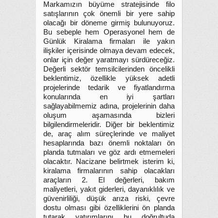
Markamızın büyüme stratejisinde filo
satışlarının çok önemli bir yere sahip
olacağı bir döneme girmiş bulunuyoruz.
Bu sebeple hem Operasyonel hem de
Günlük Kiralama firmaları ile yakın
ilişkiler içerisinde olmaya devam edecek,
onlar için değer yaratmayı sürdüreceğiz.
Değerli sektör temsilcilerinden öncelikli
beklentimiz, özellikle yüksek adetli
projelerinde tedarik ve fiyatlandırma
konularında en iyi şartları
sağlayabilmemiz adına, projelerinin daha
oluşum aşamasında bizleri
bilgilendirmeleridir. Diğer bir beklentimiz
de, araç alım süreçlerinde ve maliyet
hesaplarında bazı önemli noktaları ön
planda tutmaları ve göz ardı etmemeleri
olacaktır. Nacizane belirtmek isterim ki,
kiralama firmalarının sahip olacakları
araçların 2. El değerleri, bakım
maliyetleri, yakıt giderleri, dayanıklılık ve
güvenirliliği, düşük arıza riski, çevre
dostu olması gibi özelliklerini ön planda
tutarak yatırımlarını bu doğrultuda