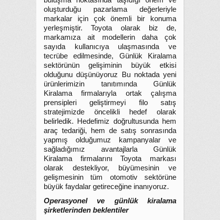
buluşma noktasında taşıdığı önem ve
oluşturduğu pazarlama değerleriyle
markalar için çok önemli bir konuma
yerleşmiştir. Toyota olarak biz de,
markamıza ait modellerin daha çok
sayıda kullanıcıya ulaşmasında ve
tecrübe edilmesinde, Günlük Kiralama
sektörünün gelişiminin büyük etkisi
olduğunu düşünüyoruz Bu noktada yeni
ürünlerimizin tanıtımında Günlük
Kiralama firmalarıyla ortak çalışma
prensipleri geliştirmeyi filo satış
stratejimizde öncelikli hedef olarak
belirledik. Hedefimiz doğrultusunda hem
araç tedariği, hem de satış sonrasında
yapmış olduğumuz kampanyalar ve
sağladığımız avantajlarla Günlük
Kiralama firmalarını Toyota markası
olarak destekliyor, büyümesinin ve
gelişmesinin tüm otomotiv sektörüne
büyük faydalar getireceğine inanıyoruz.
Operasyonel ve günlük kiralama
şirketlerinden beklentiler