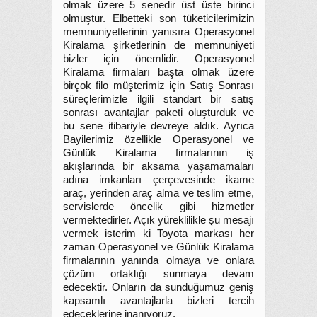
olmak üzere 5 senedir üst üste birinci
olmuştur. Elbetteki son tüketicilerimizin
memnuniyetlerinin yanısıra Operasyonel
Kiralama şirketlerinin de memnuniyeti
bizler için önemlidir. Operasyonel
Kiralama firmaları başta olmak üzere
birçok filo müşterimiz için Satış Sonrası
süreçlerimizle ilgili standart bir satış
sonrası avantajlar paketi oluşturduk ve
bu sene itibariyle devreye aldık. Ayrıca
Bayilerimiz özellikle Operasyonel ve
Günlük Kiralama firmalarının iş
akışlarında bir aksama yaşamamaları
adına imkanları çerçevesinde ikame
araç, yerinden araç alma ve teslim etme,
servislerde öncelik gibi hizmetler
vermektedirler. Açık yüreklilikle şu mesajı
vermek isterim ki Toyota markası her
zaman Operasyonel ve Günlük Kiralama
firmalarının yanında olmaya ve onlara
çözüm ortaklığı sunmaya devam
edecektir. Onların da sunduğumuz geniş
kapsamlı avantajlarla bizleri tercih
edeceklerine inanıyoruz.