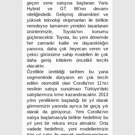
geçen sene satışına başlanan Yaris
Hybrid ve GT 86’nın devamı
niteliğindedir. Gelişmiş dinamikleri ve
yüksek teknoloji ekipmanları ile birlikte
neredeyse tamamen yeniden tasarlanan
ürünlerimizle, Toyota’nın konumu
güçlenecektir. Toyota, bu yeni dönemde
her zamanki kalite ve dayanıklılığın
yanısıra, daha çok heyecan veren ve
çekici görünüme sahip modelleri ile çok
daha geniş kitlelerin öncelikli tercihi
olacaktır.
Özellikle üretildiği tarihten bu yana
segmentinde dünyanın en çok tercih
edilen otomobili olan Corolla’nın 11’nci
neslinin satışa sunulması Türkiye’deki
satışlarımıza ivme kazandıracaktır. 2013
yılını yeniliklerin başladığı bir yıl olarak
görmemizin yanında ayrıca bir geçiş yılı
olarak da görüyoruz. Yeni Corolla’nın
satışa başlamasıyla birlikte hedefimiz bu
yıl yeni bir rekora imza atmaktır. Orta
vadede hedefimiz, yeni modellerimizin
tüm yıl satış ile gerçek performanslarını