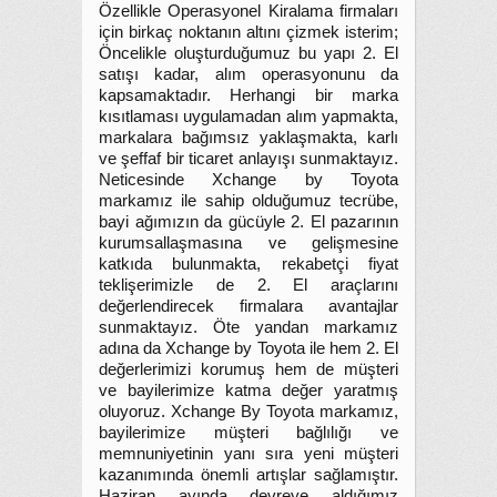
Özellikle Operasyonel Kiralama firmaları
için birkaç noktanın altını çizmek isterim;
Öncelikle oluşturduğumuz bu yapı 2. El
satışı kadar, alım operasyonunu da
kapsamaktadır. Herhangi bir marka
kısıtlaması uygulamadan alım yapmakta,
markalara bağımsız yaklaşmakta, karlı
ve şeffaf bir ticaret anlayışı sunmaktayız.
Neticesinde Xchange by Toyota
markamız ile sahip olduğumuz tecrübe,
bayi ağımızın da gücüyle 2. El pazarının
kurumsallaşmasına ve gelişmesine
katkıda bulunmakta, rekabetçi fiyat
teklişerimizle de 2. El araçlarını
değerlendirecek firmalara avantajlar
sunmaktayız. Öte yandan markamız
adına da Xchange by Toyota ile hem 2. El
değerlerimizi korumuş hem de müşteri
ve bayilerimize katma değer yaratmış
oluyoruz. Xchange By Toyota markamız,
bayilerimize müşteri bağlılığı ve
memnuniyetinin yanı sıra yeni müşteri
kazanımında önemli artışlar sağlamıştır.
Haziran ayında devreye aldığımız