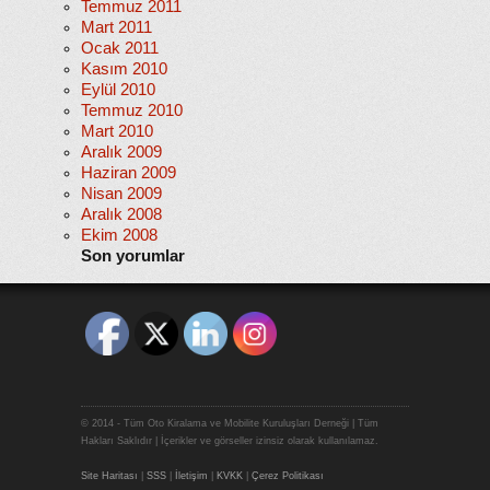
Temmuz 2011
Mart 2011
Ocak 2011
Kasım 2010
Eylül 2010
Temmuz 2010
Mart 2010
Aralık 2009
Haziran 2009
Nisan 2009
Aralık 2008
Ekim 2008
Son yorumlar
© 2014 - Tüm Oto Kiralama ve Mobilite Kuruluşları Derneği | Tüm
Hakları Saklıdır | İçerikler ve görseller izinsiz olarak kullanılamaz.
Site Haritası
|
SSS
|
İletişim
|
KVKK
|
Çerez Politikası