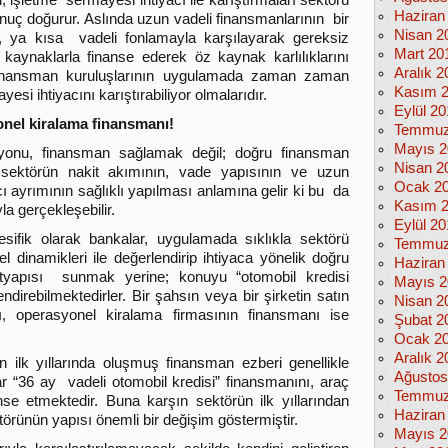
i, işletme sermayesi ihtiyacı ile karıştırmaları sektörü
Haziran
nuç doğurur. Aslında uzun vadeli finansmanlarının bir
Nisan 2
ni, ya kısa vadeli fonlamayla karşılayarak gereksiz
Mart 20
öz kaynaklarla finanse ederek öz kaynak karlılıklarını
Aralık 2
finansman kuruluşlarının uygulamada zaman zaman
Kasım 
yesi ihtiyacını karıştırabiliyor olmalarıdır.
Eylül 2
onel kiralama finansmanı!
Temmuz
Mayıs 2
iyonu, finansman sağlamak değil; doğru finansman
Nisan 2
 sektörün nakit akımının, vade yapısının ve uzun
Ocak 2
 ayrımının sağlıklı yapılması anlamına gelir ki bu da
Kasım 
la gerçekleşebilir.
Eylül 2
sifik olarak bankalar, uygulamada sıklıkla sektörü
Temmuz
 dinamikleri ile değerlendirip ihtiyaca yönelik doğru
Haziran
altyapısı sunmak yerine; konuyu “otomobil kredisi
Mayıs 2
direbilmektedirler. Bir şahsın veya bir şirketin satın
Nisan 2
ı, operasyonel kiralama firmasının finansmanı ise
Şubat 2
Ocak 2
Aralık 2
 ilk yıllarında oluşmuş finansman ezberi genellikle
Ağustos
 “36 ay vadeli otomobil kredisi” finansmanını, araç
Temmuz
nse etmektedir. Buna karşın sektörün ilk yıllarından
Haziran
rünün yapısı önemli bir değişim göstermiştir.
Mayıs 2