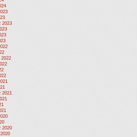
24
024
2023
023
 2023
023
023
023
2022
022
 2022
022
22
022
2021
021
 2021
021
21
021
2020
020
 2020
 2020