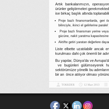
Artık bankalarımızın, operasyon
ürünler geliştirmeleri gerekmekted
ise birkaç başlık altında toplanabili
Proje bazlı finansmanlarda, geri öd
bilinciyle, ikinci el gelirlerine para
Proje bazlı finansman yerine veya
gücüne, nakit yaratma kapasitesine v
Aktifte getiri yaratan değerlere da
Liste elbette uzatılabilir ancak 
kurulması dahi çok önemli bir adım
Bu yapılar, Dünya’da ve Avrupa’
ve bugünleri gülümseyerek h
sektörümüze yönelik bu adımların; 
bir an önce atılıyor olması yönünde
TOKKDER
12 Mart 2013