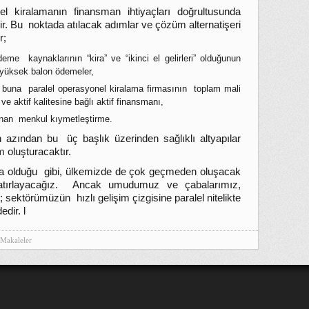
el kiralamanın finansman ihtiyaçları doğrultusunda
ir. Bu noktada atılacak adımlar ve çözüm alternatişeri
r;
eme kaynaklarının “kira” ve “ikinci el gelirleri” olduğunun
lel yüksek balon ödemeler,
 buna paralel operasyonel kiralama firmasının toplam mali
e aktif kalitesine bağlı aktif finansmanı,
yanan menkul kıymetleştirme.
en azından bu üç başlık üzerinden sağlıklı altyapılar
 oluşturacaktır.
da olduğu gibi, ülkemizde de çok geçmeden oluşacak
atırlayacağız. Ancak umudumuz ve çabalarımız,
sektörümüzün hızlı gelişim çizgisine paralel nitelikte
dir. l
Makaleler