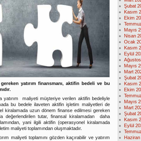
Mart 20
Şubat 2
Kasım 
Ekim 2
Temmuz
Mayıs 2
Nisan 2
Ocak 2
Kasım 
Eylül 2
Ağustos
Mayıs 2
Mart 20
Şubat 2
gereken yatırım finansmanı, aktifin bedeli ve bu
Kasım 
mıdır.
Ekim 2
Temmuz
 yatırım maliyeti müşteriye verilen aktifin bedeliyle
Mayıs 2
ada bu bedele ilaveten aktifin işletim maliyetleri de
Mart 20
el kiralamada uzun dönem finanse edilmesi gereken
Şubat 2
da değerlendirilen tutar, finansal kiralamadan daha
Kasım 
amından, yani ilgili aktifin (operasyonel kiralamada
Eylül 2
şletim maliyeti toplamından oluşmaktadır.
Temmuz
ırım maliyeti toplamını gözden kaçırabilir ve yatırım
Haziran