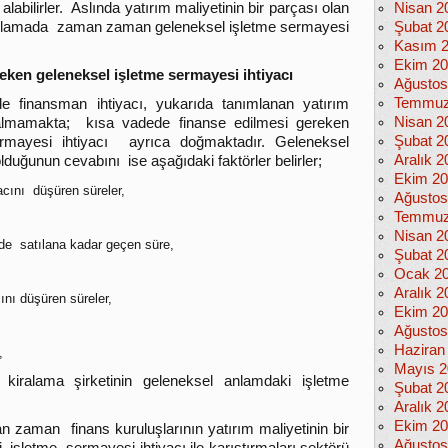
alabilirler. Aslında yatırım maliyetinin bir parçası olan
Nisan 2
uygulamada zaman zaman geleneksel işletme sermayesi
Şubat 2
Kasım 
Ekim 2
reken geleneksel işletme sermayesi ihtiyacı
Ağustos
Temmuz
e finansman ihtiyacı, yukarıda tanımlanan yatırım
Nisan 2
 kalmamakta; kısa vadede finanse edilmesi gereken
Şubat 2
rmayesi ihtiyacı ayrıca doğmaktadır. Geleneksel
Aralık 2
lduğunun cevabını ise aşağıdaki faktörler belirler;
Ekim 2
acını düşüren süreler,
Ağustos
Temmuz
Nisan 2
de satılana kadar geçen süre,
Şubat 2
Ocak 2
Aralık 2
nı düşüren süreler,
Ekim 2
Ağustos
Haziran
,
Mayıs 2
 kiralama şirketinin geleneksel anlamdaki işletme
Şubat 2
Aralık 2
Ekim 2
n zaman finans kuruluşlarının yatırım maliyetinin bir
Ağustos