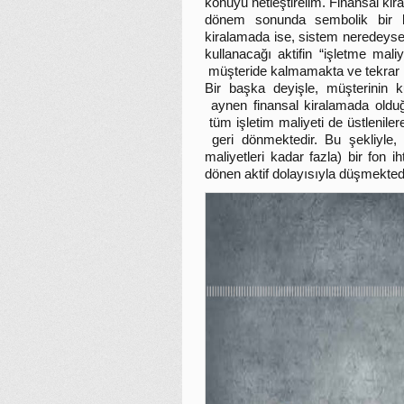
konuyu netleştirelim. Finansal kir
dönem sonunda sembolik bir be
kiralamada ise, sistem neredeyse
kullanacağı aktifin “işletme mal
müşteride kalmamakta ve tekrar
Bir başka deyişle, müşterinin ku
aynen finansal kiralamada olduğu
tüm işletim maliyeti de üstleniler
geri dönmektedir. Bu şekliyle, 
maliyetleri kadar fazla) bir fon
dönen aktif dolayısıyla düşmektedi