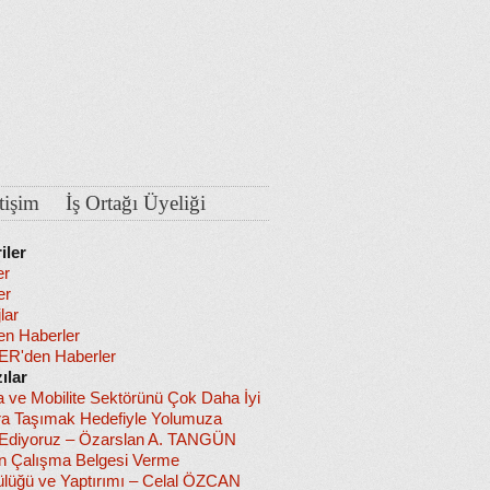
etişim
İş Ortağı Üyeliği
iler
er
er
lar
en Haberler
R'den Haberler
ılar
a ve Mobilite Sektörünü Çok Daha İyi
ra Taşımak Hedefiyle Yolumuza
diyoruz – Özarslan A. TANGÜN
in Çalışma Belgesi Verme
lüğü ve Yaptırımı – Celal ÖZCAN