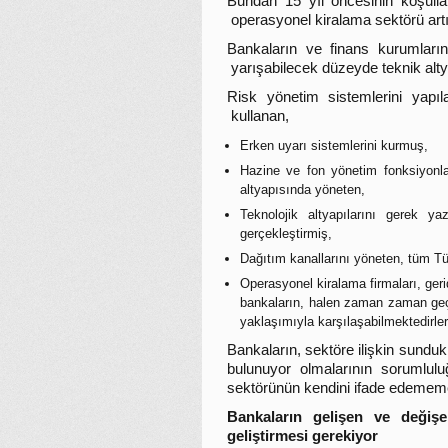
Bundan 15 yıl öncesinin koşullar
operasyonel kiralama sektörü art
Bankaların ve finans kurumların
yarışabilecek düzeyde teknik alt
Risk yönetim sistemlerini yapıl
kullanan,
Erken uyarı sistemlerini kurmuş,
Hazine ve fon yönetim fonksiyonla
altyapısında yöneten,
Teknolojik altyapılarını gerek y
gerçekleştirmiş,
Dağıtım kanallarını yöneten, tüm Tü
Operasyonel kiralama firmaları, ger
bankaların, halen zaman zaman geçmi
yaklaşımıyla karşılaşabilmektedirler
Bankaların, sektöre ilişkin sund
bulunuyor olmalarının sorumlul
sektörünün kendini ifade edememes
Bankaların gelişen ve değişe
geliştirmesi gerekiyor