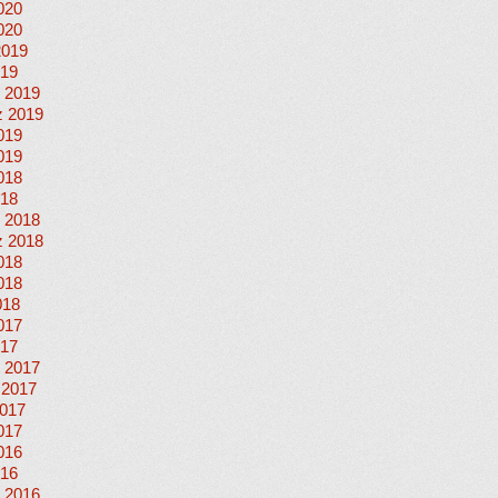
020
020
2019
019
 2019
 2019
019
019
018
018
 2018
 2018
018
018
018
017
017
 2017
 2017
017
017
016
016
 2016