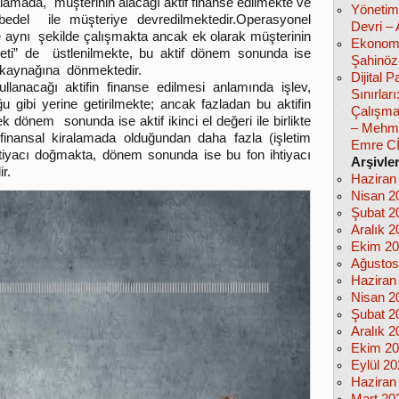
alamada, müşterinin alacağı aktif finanse edilmekte ve
Yönetim
del ile müşteriye devredilmektedir.Operasyonel
Devri –
 aynı şekilde çalışmakta ancak ek olarak müşterinin
Ekonomi
iyeti” de üstlenilmekte, bu aktif dönem sonunda ise
Şahinöz
 kaynağına dönmektedir.
Dijital
llanacağı aktifin finanse edilmesi anlamında işlev,
Sınırlar
 gibi yerine getirilmekte; ancak fazladan bu aktifin
Çalışma
ek dönem sonunda ise aktif ikinci el değeri ile birlikte
– Mehm
finansal kiralamada olduğundan daha fazla (işletim
Emre C
 ihtiyacı doğmakta, dönem sonunda ise bu fon ihtiyacı
Arşivle
r.
Haziran
Nisan 2
Şubat 2
Aralık 2
Ekim 2
Ağustos
Haziran
Nisan 2
Şubat 2
Aralık 2
Ekim 2
Eylül 2
Haziran