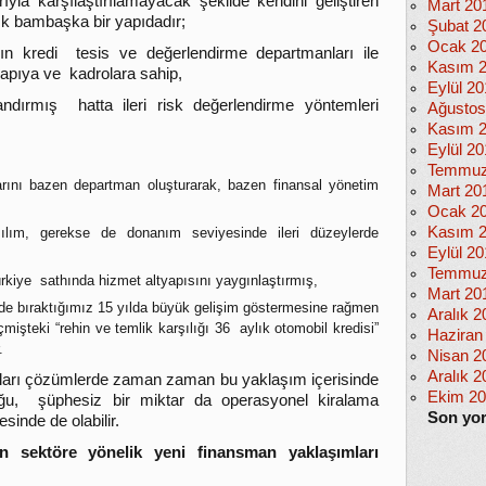
ıyla karşılaştırılamayacak şekilde kendini geliştiren
Mart 20
ık bambaşka bir yapıdadır;
Şubat 2
Ocak 2
ın kredi tesis ve değerlendirme departmanları ile
Kasım 
yapıya ve kadrolara sahip,
Eylül 2
andırmış hatta ileri risk değerlendirme yöntemleri
Ağustos
Kasım 
Eylül 20
Temmuz
rını bazen departman oluşturarak, bazen finansal yönetim
Mart 20
Ocak 2
Kasım 
azılım, gerekse de donanım seviyesinde ileri düzeylerde
Eylül 2
Temmuz
rkiye sathında hizmet altyapısını yaygınlaştırmış,
Mart 20
ide bıraktığımız 15 yılda büyük gelişim göstermesine rağmen
Aralık 2
şteki “rehin ve temlik karşılığı 36 aylık otomobil kredisi”
Haziran
.
Nisan 2
Aralık 2
ukları çözümlerde zaman zaman bu yaklaşım içerisinde
Ekim 2
uğu, şüphesiz bir miktar da operasyonel kiralama
Son yo
inde de olabilir.
n sektöre yönelik yeni finansman yaklaşımları