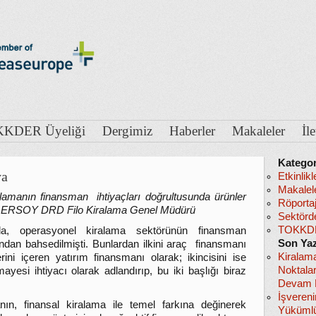
KDER Üyeliği
Dergimiz
Haberler
Makaleler
İl
Kategor
ya
Etkinlikl
Makalel
lamanın finansman ihtiyaçları doğrultusunda ürünler
Röportaj
lkay ERSOY DRD Filo Kiralama Genel Müdürü
Sektörd
TOKKDE
nda, operasyonel kiralama sektörünün finansman
Son Yaz
ğundan bahsedilmişti. Bunlardan ilkini araç finansmanı
Kiralam
rini içeren yatırım finansmanı olarak; ikincisini ise
Noktala
yesi ihtiyacı olarak adlandırıp, bu iki başlığı biraz
Devam E
İşveren
nın, finansal kiralama ile temel farkına değinerek
Yükümlü