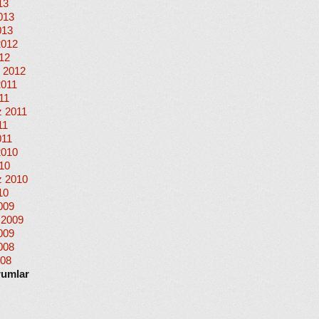
13
013
013
2012
012
 2012
2011
11
 2011
11
011
2010
010
 2010
10
009
 2009
009
008
008
rumlar