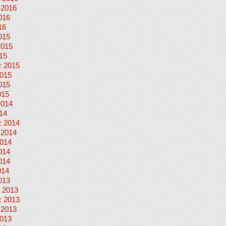
 2016
016
16
015
2015
015
 2015
015
015
015
2014
014
 2014
 2014
014
014
014
014
013
 2013
 2013
 2013
013