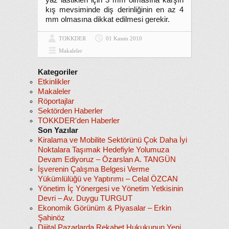
yaz lastikleri için 3 mm olmasına karşın
kış mevsiminde diş derinliğinin en az 4
mm olmasına dikkat edilmesi gerekir.
TOKKDER
01 Kasım 2010
Makaleler
Kategoriler
Etkinlikler
Makaleler
Röportajlar
Sektörden Haberler
TOKKDER'den Haberler
Son Yazılar
Kiralama ve Mobilite Sektörünü Çok Daha İyi
Noktalara Taşımak Hedefiyle Yolumuza
Devam Ediyoruz – Özarslan A. TANGÜN
İşverenin Çalışma Belgesi Verme
Yükümlülüğü ve Yaptırımı – Celal ÖZCAN
Yönetim İç Yönergesi ve Yönetim Yetkisinin
Devri – Av. Duygu TURGUT
Ekonomik Görünüm & Piyasalar – Erkin
Şahinöz
Dijital Pazarlarda Rekabet Hukukunun Yeni