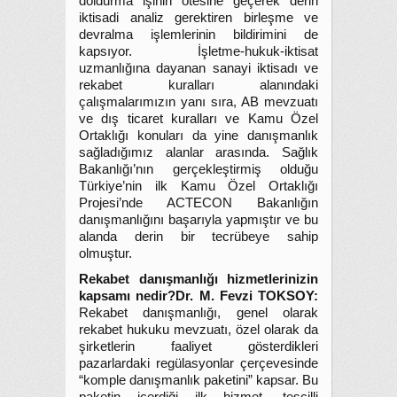
doldurma işinin ötesine geçerek derin
iktisadi analiz gerektiren birleşme ve
devralma işlemlerinin bildirimini de
kapsıyor. İşletme-hukuk-iktisat
uzmanlığına dayanan sanayi iktisadı ve
rekabet kuralları alanındaki
çalışmalarımızın yanı sıra, AB mevzuatı
ve dış ticaret kuralları ve Kamu Özel
Ortaklığı konuları da yine danışmanlık
sağladığımız alanlar arasında. Sağlık
Bakanlığı’nın gerçekleştirmiş olduğu
Türkiye’nin ilk Kamu Özel Ortaklığı
Projesi’nde ACTECON Bakanlığın
danışmanlığını başarıyla yapmıştır ve bu
alanda derin bir tecrübeye sahip
olmuştur.
Rekabet danışmanlığı hizmetlerinizin
kapsamı nedir?
Dr. M. Fevzi TOKSOY:
Rekabet danışmanlığı, genel olarak
rekabet hukuku mevzuatı, özel olarak da
şirketlerin faaliyet gösterdikleri
pazarlardaki regülasyonlar çerçevesinde
“komple danışmanlık paketini” kapsar. Bu