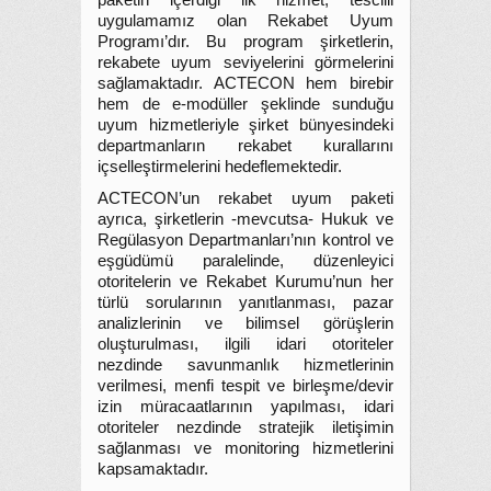
paketin içerdiği ilk hizmet, tescilli
uygulamamız olan Rekabet Uyum
Programı’dır. Bu program şirketlerin,
rekabete uyum seviyelerini görmelerini
sağlamaktadır. ACTECON hem birebir
hem de e-modüller şeklinde sunduğu
uyum hizmetleriyle şirket bünyesindeki
departmanların rekabet kurallarını
içselleştirmelerini hedeflemektedir.
ACTECON’un rekabet uyum paketi
ayrıca, şirketlerin -mevcutsa- Hukuk ve
Regülasyon Departmanları’nın kontrol ve
eşgüdümü paralelinde, düzenleyici
otoritelerin ve Rekabet Kurumu’nun her
türlü sorularının yanıtlanması, pazar
analizlerinin ve bilimsel görüşlerin
oluşturulması, ilgili idari otoriteler
nezdinde savunmanlık hizmetlerinin
verilmesi, menfi tespit ve birleşme/devir
izin müracaatlarının yapılması, idari
otoriteler nezdinde stratejik iletişimin
sağlanması ve monitoring hizmetlerini
kapsamaktadır.