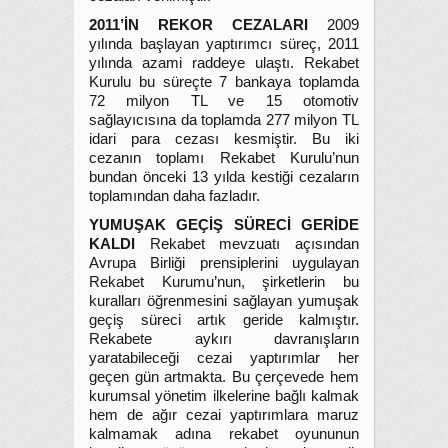
2011’İN REKOR CEZALARI
2009
yılında başlayan yaptırımcı süreç, 2011
yılında azami raddeye ulaştı. Rekabet
Kurulu bu süreçte 7 bankaya toplamda
72 milyon TL ve 15 otomotiv
sağlayıcısına da toplamda 277 milyon TL
idari para cezası kesmiştir. Bu iki
cezanın toplamı Rekabet Kurulu’nun
bundan önceki 13 yılda kestiği cezaların
toplamından daha fazladır.
YUMUŞAK GEÇİŞ SÜRECİ GERİDE
KALDI
Rekabet mevzuatı açısından
Avrupa Birliği prensiplerini uygulayan
Rekabet Kurumu’nun, şirketlerin bu
kuralları öğrenmesini sağlayan yumuşak
geçiş süreci artık geride kalmıştır.
Rekabete aykırı davranışların
yaratabileceği cezai yaptırımlar her
geçen gün artmakta. Bu çerçevede hem
kurumsal yönetim ilkelerine bağlı kalmak
hem de ağır cezai yaptırımlara maruz
kalmamak adına rekabet oyununun