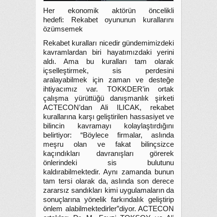
Her ekonomik aktörün öncelikli
hedefi: Rekabet oyununun kurallarını
özümsemek
Rekabet kuralları nicedir gündemimizdeki
kavramlardan biri hayatımızdaki yerini
aldı. Ama bu kuralları tam olarak
içselleştirmek, sis perdesini
aralayabilmek için zaman ve desteğe
ihtiyacımız var. TOKKDER’in ortak
çalışma yürüttüğü danışmanlık şirketi
ACTECON’dan Ali ILICAK, rekabet
kurallarına karşı geliştirilen hassasiyet ve
bilincin kavramayı kolaylaştırdığını
belirtiyor: “Böylece firmalar, aslında
meşru olan ve fakat bilinçsizce
kaçındıkları davranışları görerek
önlerindeki sis bulutunu
kaldırabilmektedir. Aynı zamanda bunun
tam tersi olarak da, aslında son derece
zararsız sandıkları kimi uygulamaların da
sonuçlarına yönelik farkındalık geliştirip
önlem alabilmektedirler”diyor. ACTECON