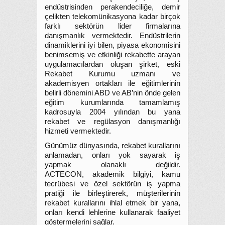
endüstrisinden perakendeciliğe, demir
çelikten telekomünikasyona kadar birçok
farklı sektörün lider firmalarına
danışmanlık vermektedir. Endüstrilerin
dinamiklerini iyi bilen, piyasa ekonomisini
benimsemiş ve etkinliği rekabette arayan
uygulamacılardan oluşan şirket, eski
Rekabet Kurumu uzmanı ve
akademisyen ortakları ile eğitimlerinin
belirli dönemini ABD ve AB’nin önde gelen
eğitim kurumlarında tamamlamış
kadrosuyla 2004 yılından bu yana
rekabet ve regülasyon danışmanlığı
hizmeti vermektedir.
Günümüz dünyasında, rekabet kurallarını
anlamadan, onları yok sayarak iş
yapmak olanaklı değildir.
ACTECON, akademik bilgiyi, kamu
tecrübesi ve özel sektörün iş yapma
pratiği ile birleştirerek, müşterilerinin
rekabet kurallarını ihlal etmek bir yana,
onları kendi lehlerine kullanarak faaliyet
göstermelerini sağlar.