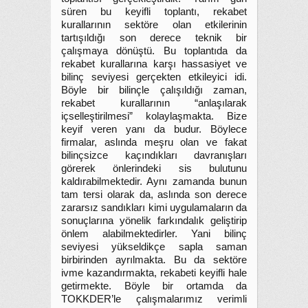
süren bu keyifli toplantı, rekabet
kurallarının sektöre olan etkilerinin
tartışıldığı son derece teknik bir
çalışmaya dönüştü. Bu toplantıda da
rekabet kurallarına karşı hassasiyet ve
bilinç seviyesi gerçekten etkileyici idi.
Böyle bir bilinçle çalışıldığı zaman,
rekabet kurallarının “anlaşılarak
içselleştirilmesi” kolaylaşmakta. Bize
keyif veren yanı da budur. Böylece
firmalar, aslında meşru olan ve fakat
bilinçsizce kaçındıkları davranışları
görerek önlerindeki sis bulutunu
kaldırabilmektedir. Aynı zamanda bunun
tam tersi olarak da, aslında son derece
zararsız sandıkları kimi uygulamaların da
sonuçlarına yönelik farkındalık geliştirip
önlem alabilmektedirler. Yani bilinç
seviyesi yükseldikçe sapla saman
birbirinden ayrılmakta. Bu da sektöre
ivme kazandırmakta, rekabeti keyifli hale
getirmekte. Böyle bir ortamda da
TOKKDER’le çalışmalarımız verimli