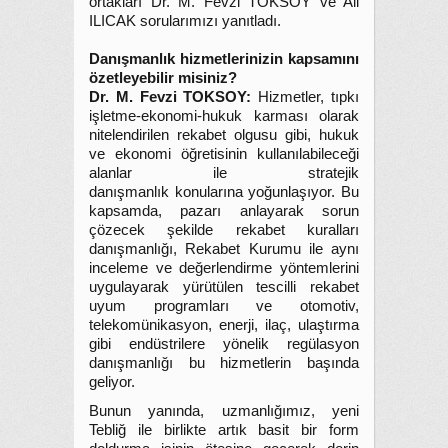
ortakları Dr. M. Fevzi TOKSOY ve Ali
ILICAK sorularımızı yanıtladı.
Danışmanlık hizmetlerinizin kapsamını
özetleyebilir misiniz?
Dr. M. Fevzi TOKSOY:
Hizmetler, tıpkı
işletme-ekonomi-hukuk karması olarak
nitelendirilen rekabet olgusu gibi, hukuk
ve ekonomi öğretisinin kullanılabileceği
alanlar ile stratejik
danışmanlık konularına yoğunlaşıyor. Bu
kapsamda, pazarı anlayarak sorun
çözecek şekilde rekabet kuralları
danışmanlığı, Rekabet Kurumu ile aynı
inceleme ve değerlendirme yöntemlerini
uygulayarak yürütülen tescilli rekabet
uyum programları ve otomotiv,
telekomünikasyon, enerji, ilaç, ulaştırma
gibi endüstrilere yönelik regülasyon
danışmanlığı bu hizmetlerin başında
geliyor.
Bunun yanında, uzmanlığımız, yeni
Tebliğ ile birlikte artık basit bir form