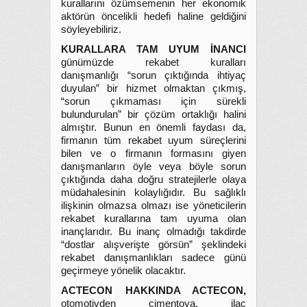
kurallarını özümsemenin her ekonomik
aktörün öncelikli hedefi haline geldiğini
söyleyebiliriz.
KURALLARA TAM UYUM İNANCI
günümüzde rekabet kuralları
danışmanlığı “sorun çıktığında ihtiyaç
duyulan” bir hizmet olmaktan çıkmış,
“sorun çıkmaması için sürekli
bulundurulan” bir çözüm ortaklığı halini
almıştır. Bunun en önemli faydası da,
firmanın tüm rekabet uyum süreçlerini
bilen ve o firmanın formasını giyen
danışmanların öyle veya böyle sorun
çıktığında daha doğru stratejilerle olaya
müdahalesinin kolaylığıdır. Bu sağlıklı
ilişkinin olmazsa olmazı ise yöneticilerin
rekabet kurallarına tam uyuma olan
inançlarıdır. Bu inanç olmadığı takdirde
“dostlar alışverişte görsün” şeklindeki
rekabet danışmanlıkları sadece günü
geçirmeye yönelik olacaktır.
ACTECON HAKKINDA ACTECON,
otomotivden çimentoya, ilaç