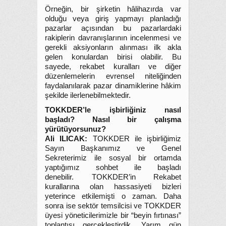
Örneğin, bir şirketin hâlihazırda var
olduğu veya giriş yapmayı planladığı
pazarlar açısından bu pazarlardaki
rakiplerin davranışlarının incelenmesi ve
gerekli aksiyonların alınması ilk akla
gelen konulardan birisi olabilir. Bu
sayede, rekabet kuralları ve diğer
düzenlemelerin evrensel niteliğinden
faydalanılarak pazar dinamiklerine hâkim
şekilde ilerlenebilmektedir.
TOKKDER’le işbirliğiniz nasıl
başladı? Nasıl bir çalışma
yürütüyorsunuz?
Ali ILICAK:
TOKKDER ile işbirliğimiz
Sayın Başkanımız ve Genel
Sekreterimiz ile sosyal bir ortamda
yaptığımız sohbet ile başladı
denebilir. TOKKDER’in Rekabet
kurallarına olan hassasiyeti bizleri
yeterince etkilemişti o zaman. Daha
sonra ise sektör temsilcisi ve TOKKDER
üyesi yöneticilerimizle bir “beyin fırtınası”
toplantısı gerçekleştirdik. Yarım gün