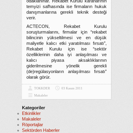
odaklanırlar. Rekabet Kurulu kararlarının
temyizi safhasında ise firmaların hukuk
danışmanlarına gerekli teknik desteği
verir.
ACTECON, Rekabet Kurulu
soruşturmalarını, firmalar için “rekabet
bilincinin yükseltilmesi ve en düşük
maliyetle kalıcı etki yaratılması fırsatı”,
Rekabet Kurulu için ise “sektör
özelliklerinin daha iyi anlaşılması ve
kalıcı piyasa aksaklıklarının
giderilmesine yönelik gerekli
(de)regülasyonların anlaşılması fırsatı”
olarak görür.
TOKKDER
03 Kasım 2011
Makaleler
Kategoriler
Etkinlikler
Makaleler
Röportajlar
Sektörden Haberler