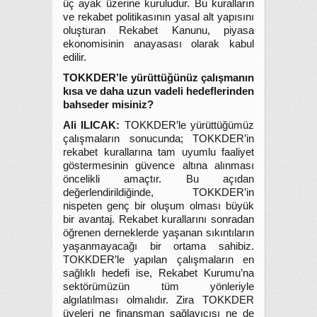
üç ayak üzerine kuruludur. Bu kuralların
ve rekabet politikasının yasal alt yapısını
oluşturan Rekabet Kanunu, piyasa
ekonomisinin anayasası olarak kabul
edilir.
TOKKDER’le yürüttüğünüz çalışmanın
kısa ve daha uzun vadeli hedeflerinden
bahseder misiniz?
Ali ILICAK:
TOKKDER’le yürüttüğümüz
çalışmaların sonucunda; TOKKDER’in
rekabet kurallarına tam uyumlu faaliyet
göstermesinin güvence altına alınması
öncelikli amaçtır. Bu açıdan
değerlendirildiğinde, TOKKDER’in
nispeten genç bir oluşum olması büyük
bir avantaj. Rekabet kurallarını sonradan
öğrenen derneklerde yaşanan sıkıntıların
yaşanmayacağı bir ortama sahibiz.
TOKKDER’le yapılan çalışmaların en
sağlıklı hedefi ise, Rekabet Kurumu’na
sektörümüzün tüm yönleriyle
algılatılması olmalıdır. Zira TOKKDER
üyeleri ne finansman sağlayıcısı ne de