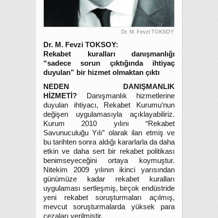
Dr. M. Fevzi TOKSOY
Dr. M. Fevzi TOKSOY:
Rekabet kuralları danışmanlığı
“sadece sorun çıktığında ihtiyaç
duyulan” bir hizmet olmaktan çıktı
NEDEN DANIŞMANLIK
HİZMETİ?
Danışmanlık hizmetlerine
duyulan ihtiyacı, Rekabet Kurumu’nun
değişen uygulamasıyla açıklayabiliriz.
Kurum 2010 yılını “Rekabet
Savunuculuğu Yılı” olarak ilan etmiş ve
bu tarihten sonra aldığı kararlarla da daha
etkin ve daha sert bir rekabet politikası
benimseyeceğini ortaya koymuştur.
Nitekim 2009 yılının ikinci yarısından
günümüze kadar rekabet kuralları
uygulaması sertleşmiş, birçok endüstride
yeni rekabet soruşturmaları açılmış,
mevcut soruşturmalarda yüksek para
cezaları verilmiştir.