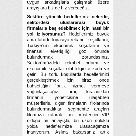
uygun arkadaşlarla çalışmak üzere
arayışlara biz de hız vereceğiz.
Sektöre yönelik hedefleriniz nelerdir,
sektördeki uluslararası büyük
firmalarla baş edebilmek için nasıl bir
yol izliyorsunuz?
Hedeflerimiz büyük
ama tabii ki kıyasıya rekabet koşullarını,
Türkiye’nin ekonomik koşullarını ve
finansal elverişliliği göz önünde
bulundurmak zorundasınız.
Sektörümüzdeki rekabet ortamı ve
ekonomik koşullar olabildiğince zorlu ve
çetin. Bu zorlu koşullarda hedeflerimizi
gerçekleştirmek için biraz önce
bahsettiğim “butik hizmet” vermeye
yoğunlaşacağız; araç kiraladıkları
firmanın yöneticisine ulaşabilen
müşterilerle, diğer firmaların filolarında
bulundurmadıkları segmentte araçları
filomuza katarak, her müşterinin VIP
olduğu bir anlayışla, bu uzun soluklu
yolda hedeflerimize ulaşacağımıza
inanıyorum. Aslına bakarsanız artık