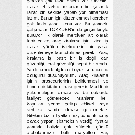
gereken çok fazla önlem var. Öncelikli
olarak ehliyetsiz insanların bu işi artık
rahat bir şekilde yapabiliyor olmaması
lazım. Bunun için düzenlenmesi gereken
çok fazla yasal konu var. Bu yöndeki
çalışmalar TOKKDER’in de girişimleriyle
sürüyor. İlk olarak merdiven altı olarak
tabir edilen, araç kiralama işini ikinci iş
olarak yürüten işletmelerin bir yasal
düzenlemeye tabi tutulması gerekir. Araç
kiralama işi basit bir iş değil, can
güvenliği, mal güvenliği hepsi bir arada.
Sektörümüzle ilgili en büyük sorunun bu
olduğunu düşünüyorum. Araç kiralama
işinin prosedürlerinin belirlenmesi ve
bunun bir kitabı olması gerekir. Maddi bir
yükümlülüğün olması ve bu sektörde
faaliyet gösterecek insanların belli
koşulları yerine getirip ehliyet veya
sertifika sahibi olması gerekmekte.
Nitekim bizim fiyatlarımız, bu işi ikinci iş
olarak yapan işletmelerin verdiği fiyatlar
yanında haliyle çok yüksek, çünkü
arabalarımızın belli maliyetleri var,