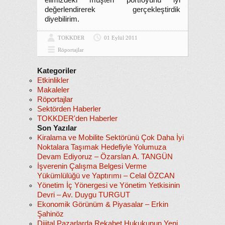
elimizdeki müşteri portföyünü iyi
değerlendirerek gerçekleştirdik
diyebilirim.
TOKKDER
01 Eylül 2011
Röportajlar
Kategoriler
Etkinlikler
Makaleler
Röportajlar
Sektörden Haberler
TOKKDER'den Haberler
Son Yazılar
Kiralama ve Mobilite Sektörünü Çok Daha İyi
Noktalara Taşımak Hedefiyle Yolumuza
Devam Ediyoruz – Özarslan A. TANGÜN
İşverenin Çalışma Belgesi Verme
Yükümlülüğü ve Yaptırımı – Celal ÖZCAN
Yönetim İç Yönergesi ve Yönetim Yetkisinin
Devri – Av. Duygu TURGUT
Ekonomik Görünüm & Piyasalar – Erkin
Şahinöz
Dijital Pazarlarda Rekabet Hukukunun Yeni