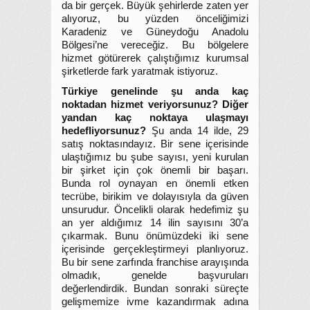
da bir gerçek. Büyük şehirlerde zaten yer
alıyoruz, bu yüzden önceliğimizi
Karadeniz ve Güneydoğu Anadolu
Bölgesi’ne vereceğiz. Bu bölgelere
hizmet götürerek çalıştığımız kurumsal
şirketlerde fark yaratmak istiyoruz.
Türkiye genelinde şu anda kaç
noktadan hizmet veriyorsunuz? Diğer
yandan kaç noktaya ulaşmayı
hedefliyorsunuz?
Şu anda 14 ilde, 29
satış noktasındayız. Bir sene içerisinde
ulaştığımız bu şube sayısı, yeni kurulan
bir şirket için çok önemli bir başarı.
Bunda rol oynayan en önemli etken
tecrübe, birikim ve dolayısıyla da güven
unsurudur. Öncelikli olarak hedefimiz şu
an yer aldığımız 14 ilin sayısını 30’a
çıkarmak. Bunu önümüzdeki iki sene
içerisinde gerçekleştirmeyi planlıyoruz.
Bu bir sene zarfında franchise arayışında
olmadık, genelde başvuruları
değerlendirdik. Bundan sonraki süreçte
gelişmemize ivme kazandırmak adına