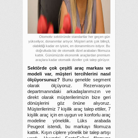
Otomotiv sektöründe standartlar her geçen gün
yükseliyor, donanımlar artıyor. Müşteri artık çok bilinçli,
olabildiği kadar en iyisini, en donanımlısını istiyor. Bu
doğrultuda biz de otomatik dizel arabaları filomuza
kattık. Günümüzde ekonomik araçlardan premium
araçlara kadar otomatik dizeller çok talep görüyor.
Sektörde çok çeşitli araç markası ve
modeli var, müşteri tercihlerini nasıl
ölçüyorsunuz?
Bunu genelde segment
olarak ölçüyoruz. Rezervasyon
departmanındaki arkadaşlarımızın ve
direkt olarak müşterilerimizin bize geri
dönüşlerini göz önüne alıyoruz.
Müşterilerimiz 7 kişilik araç talep ettiler, 7
kişilik araç için en uygun ve konforlu araç
modeline yöneldik. Lüks arabada
Peugeot istendi, bu markayı filomuza
kattık. Kışın ciplere yönelik bir talep artışı