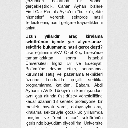
çözümleri hakkında bir sohbet
gerçekleştirdik. Canan Ayhan bizlere
First Car Rental / Ayka’nın “butik ölçekte
hizmetler” vererek, sektörde nasıl
ilerlediklerini, nasıl gelişme kaydettiklerini
anlattı.
Uzun yıllardır araç kiralama
sektörünün içinde yer alıyorsunuz,
sektörle buluşmanız nasıl gerçekleşti?
Lise eğitimimi VKV Özel Koç Lisesi’nde
tamamladıktan sonra İstanbul
Üniversitesi İngiliz Dili ve Edebiyatı
Bölümü’ne devam ettim, sonrasında
kurumsal satış ve pazarlama teknikleri
üzerine Londra’da çeşitli sertifika
programlarına katıldım. Babam, Abdi
Ayhan’ın AVIS Türkiye’nin kuruluşundan,
aynı çatı altında üst düzey yöneticiliğine
kadar uzanan 18 senelik profesyonel bir
meslek hayatı vardı, dolayısıyla araç
kiralama sektörüyle çocukluk yıllarımda
tanıştım ve “rent a car” sektörünün
içerisinde büyüdüm diyebilirim. Üniversite