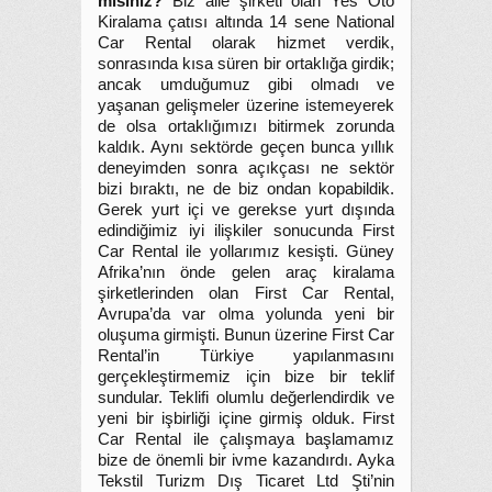
misiniz?
Biz aile şirketi olan Yes Oto
Kiralama çatısı altında 14 sene National
Car Rental olarak hizmet verdik,
sonrasında kısa süren bir ortaklığa girdik;
ancak umduğumuz gibi olmadı ve
yaşanan gelişmeler üzerine istemeyerek
de olsa ortaklığımızı bitirmek zorunda
kaldık. Aynı sektörde geçen bunca yıllık
deneyimden sonra açıkçası ne sektör
bizi bıraktı, ne de biz ondan kopabildik.
Gerek yurt içi ve gerekse yurt dışında
edindiğimiz iyi ilişkiler sonucunda First
Car Rental ile yollarımız kesişti. Güney
Afrika’nın önde gelen araç kiralama
şirketlerinden olan First Car Rental,
Avrupa’da var olma yolunda yeni bir
oluşuma girmişti. Bunun üzerine First Car
Rental’in Türkiye yapılanmasını
gerçekleştirmemiz için bize bir teklif
sundular. Teklifi olumlu değerlendirdik ve
yeni bir işbirliği içine girmiş olduk. First
Car Rental ile çalışmaya başlamamız
bize de önemli bir ivme kazandırdı. Ayka
Tekstil Turizm Dış Ticaret Ltd Şti’nin