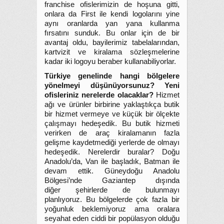
franchise ofislerimizin de hoşuna gitti,
onlara da First ile kendi logolarını yine
aynı oranlarda yan yana kullanma
fırsatını sunduk. Bu onlar için de bir
avantaj oldu, bayilerimiz tabelalarından,
kartvizit ve kiralama sözleşmelerine
kadar iki logoyu beraber kullanabiliyorlar.
Türkiye genelinde hangi bölgelere
yönelmeyi düşünüyorsunuz? Yeni
ofisleriniz nerelerde olacaklar?
Hizmet
ağı ve ürünler birbirine yaklaştıkça butik
bir hizmet vermeye ve küçük bir ölçekte
çalışmayı hedeşedik. Bu butik hizmeti
verirken de araç kiralamanın fazla
gelişme kaydetmediği yerlerde de olmayı
hedeşedik. Nerelerdir buralar? Doğu
Anadolu’da, Van ile başladık, Batman ile
devam ettik. Güneydoğu Anadolu
Bölgesi’nde Gaziantep dışında
diğer şehirlerde de bulunmayı
planlıyoruz. Bu bölgelerde çok fazla bir
yoğunluk beklemiyoruz ama oralara
seyahat eden ciddi bir popülasyon olduğu