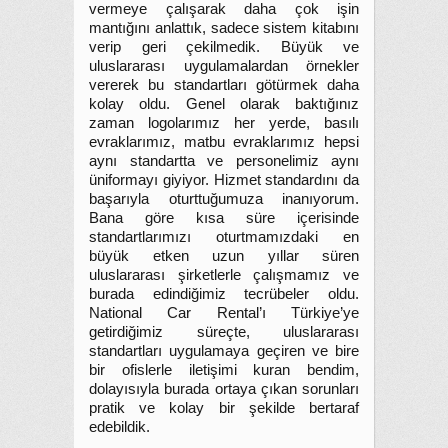
vermeye çalışarak daha çok işin
mantığını anlattık, sadece sistem kitabını
verip geri çekilmedik. Büyük ve
uluslararası uygulamalardan örnekler
vererek bu standartları götürmek daha
kolay oldu. Genel olarak baktığınız
zaman logolarımız her yerde, basılı
evraklarımız, matbu evraklarımız hepsi
aynı standartta ve personelimiz aynı
üniformayı giyiyor. Hizmet standardını da
başarıyla oturttuğumuza inanıyorum.
Bana göre kısa süre içerisinde
standartlarımızı oturtmamızdaki en
büyük etken uzun yıllar süren
uluslararası şirketlerle çalışmamız ve
burada edindiğimiz tecrübeler oldu.
National Car Rental’ı Türkiye’ye
getirdiğimiz süreçte, uluslararası
standartları uygulamaya geçiren ve bire
bir ofislerle iletişimi kuran bendim,
dolayısıyla burada ortaya çıkan sorunları
pratik ve kolay bir şekilde bertaraf
edebildik.