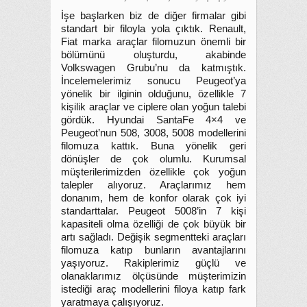
İşe başlarken biz de diğer firmalar gibi
standart bir filoyla yola çıktık. Renault,
Fiat marka araçlar filomuzun önemli bir
bölümünü oluşturdu, akabinde
Volkswagen Grubu’nu da katmıştık.
İncelemelerimiz sonucu Peugeot’ya
yönelik bir ilginin olduğunu, özellikle 7
kişilik araçlar ve ciplere olan yoğun talebi
gördük. Hyundai SantaFe 4×4 ve
Peugeot’nun 508, 3008, 5008 modellerini
filomuza kattık. Buna yönelik geri
dönüşler de çok olumlu. Kurumsal
müşterilerimizden özellikle çok yoğun
talepler alıyoruz. Araçlarımız hem
donanım, hem de konfor olarak çok iyi
standarttalar. Peugeot 5008’in 7 kişi
kapasiteli olma özelliği de çok büyük bir
artı sağladı. Değişik segmentteki araçları
filomuza katıp bunların avantajlarını
yaşıyoruz. Rakiplerimiz güçlü ve
olanaklarımız ölçüsünde müşterimizin
istediği araç modellerini filoya katıp fark
yaratmaya çalışıyoruz.