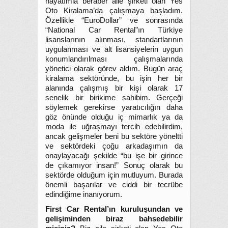
hayatımla beraber aile şirketi olan Yes
Oto Kiralama’da çalışmaya başladım.
Özellikle “EuroDollar” ve sonrasında
“National Car Rental”ın Türkiye
lisanslarının alınması, standartlarının
uygulanması ve alt lisansiyelerin uygun
konumlandırılması çalışmalarında
yönetici olarak görev aldım. Bugün araç
kiralama sektöründe, bu işin her bir
alanında çalışmış bir kişi olarak 17
senelik bir birikime sahibim. Gerçeği
söylemek gerekirse yaratıcılığın daha
göz önünde olduğu iç mimarlık ya da
moda ile uğraşmayı tercih edebilirdim,
ancak gelişmeler beni bu sektöre yöneltti
ve sektördeki çoğu arkadaşımın da
onaylayacağı şekilde “bu işe bir girince
de çıkamıyor insan!” Sonuç olarak bu
sektörde olduğum için mutluyum. Burada
önemli başarılar ve ciddi bir tecrübe
edindiğime inanıyorum.
First Car Rental’ın kuruluşundan ve
gelişiminden biraz bahsedebilir