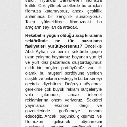
vardı, Hyundai SantaFe’leri filomuza
kattık. Çok yüksek adetlerde bu araçları
filomuza katamıyoruz, ancak çeşitlilik
anlamında bir zenginlik sunabiliyoruz.
Talep yükseldikçe filomuzdaki bu
araçların sayıları da artacak.
Rekabetin yoğun olduğu araç kiralama
sektöründe ne tür pazarlama
faaliyetleri yürütüyorsunuz?
Öncelikle
Abdi Ayhan ve benim sektörde geçen
uzun çalışma hayatımız boyunca yurt içi
ve yurt dışı pazarlarda oluşturduğumuz
ciddi bir müşteri portföyümüz var. İlk
olarak bu müşteri portföyüne yeniden
ulaştık ve onların desteğiyle bu bir seneyi
geçirdik diyebilirim. Doğruyu söylemek
gerekirse çok büyük reklam bütçeleriyle
yola çıkmadık, ancak internet
reklamlarına önem veriyoruz. Sektörel
yayınlarda, ekonomi dergi ve
gazetelerinde görünmeye devam
edeceğiz. Ancak, bugünkü çıkışımızı ve
filomuzun gelişerek büyümesini