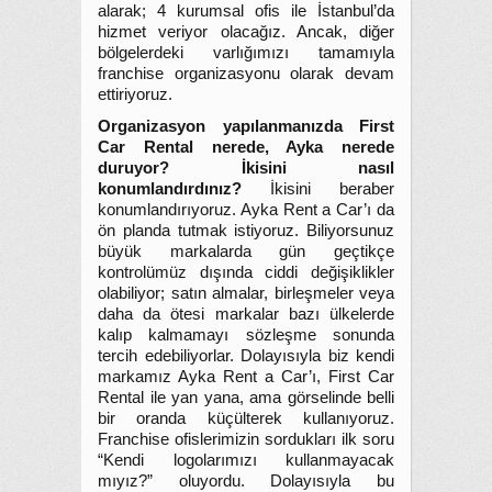
alarak; 4 kurumsal ofis ile İstanbul’da
hizmet veriyor olacağız. Ancak, diğer
bölgelerdeki varlığımızı tamamıyla
franchise organizasyonu olarak devam
ettiriyoruz.
Organizasyon yapılanmanızda First
Car Rental nerede, Ayka nerede
duruyor? İkisini nasıl
konumlandırdınız?
İkisini beraber
konumlandırıyoruz. Ayka Rent a Car’ı da
ön planda tutmak istiyoruz. Biliyorsunuz
büyük markalarda gün geçtikçe
kontrolümüz dışında ciddi değişiklikler
olabiliyor; satın almalar, birleşmeler veya
daha da ötesi markalar bazı ülkelerde
kalıp kalmamayı sözleşme sonunda
tercih edebiliyorlar. Dolayısıyla biz kendi
markamız Ayka Rent a Car’ı, First Car
Rental ile yan yana, ama görselinde belli
bir oranda küçülterek kullanıyoruz.
Franchise ofislerimizin sordukları ilk soru
“Kendi logolarımızı kullanmayacak
mıyız?” oluyordu. Dolayısıyla bu