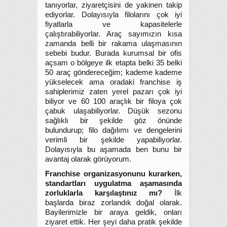
tanıyorlar, ziyaretçisini de yakinen takip
ediyorlar. Dolayısıyla filolarını çok iyi
fiyatlarla ve kapasitelerle
çalıştırabiliyorlar. Araç sayımızın kısa
zamanda belli bir rakama ulaşmasının
sebebi budur. Burada kurumsal bir ofis
açsam o bölgeye ilk etapta belki 35 belki
50 araç göndereceğim; kademe kademe
yükselecek ama oradaki franchise iş
sahiplerimiz zaten yerel pazarı çok iyi
biliyor ve 60 100 araçlık bir filoya çok
çabuk ulaşabiliyorlar. Düşük sezonu
sağlıklı bir şekilde göz önünde
bulundurup; filo dağılımı ve dengelerini
verimli bir şekilde yapabiliyorlar.
Dolayısıyla bu aşamada ben bunu bir
avantaj olarak görüyorum.
Franchise organizasyonunu kurarken,
standartları uygulatma aşamasında
zorluklarla karşılaştınız mı?
İlk
başlarda biraz zorlandık doğal olarak.
Bayilerimizle bir araya geldik, onları
ziyaret ettik. Her şeyi daha pratik şekilde