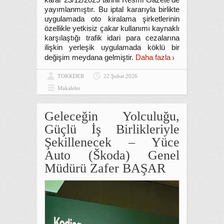
karar 23/12/2025 tarihli Resmi Gazete’de
yayımlanmıştır. Bu iptal kararıyla birlikte
uygulamada oto kiralama şirketlerinin
özellikle yetkisiz çakar kullanımı kaynaklı
karşılaştığı trafik idari para cezalarına
ilişkin yerleşik uygulamada köklü bir
değişim meydana gelmiştir.
Daha fazla
TOKKDER
22 Şubat 2026
Makaleler
Geleceğin Yolculuğu,
Güçlü İş Birlikleriyle
Şekillenecek – Yüce
Auto (Škoda) Genel
Müdürü Zafer BAŞAR