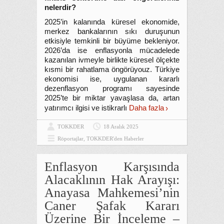
nelerdir?
2025’in kalanında küresel ekonomide,
merkez bankalarının sıkı duruşunun
etkisiyle temkinli bir büyüme bekleniyor.
2026’da ise enflasyonla mücadelede
kazanılan ivmeyle birlikte küresel ölçekte
kısmi bir rahatlama öngörüyouz. Türkiye
ekonomisi ise, uygulanan kararlı
dezenflasyon programı sayesinde
2025’te bir miktar yavaşlasa da, artan
yatırımcı ilgisi ve istikrarlı
Daha fazla
TOKKDER
18 Aralık 2025
Röportajlar
,
TOKKDER'den Haberler
Enflasyon Karşısında
Alacaklının Hak Arayışı:
Anayasa Mahkemesi’nin
Caner Şafak Kararı
Üzerine Bir İnceleme –