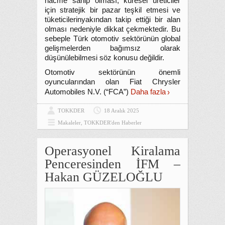
hacme sahip olması, küresel üreticiler
için stratejik bir pazar teşkil etmesi ve
tüketicilerinyakından takip ettiği bir alan
olması nedeniyle dikkat çekmektedir. Bu
sebeple Türk otomotiv sektörünün global
gelişmelerden bağımsız olarak
düşünülebilmesi söz konusu değildir.
Otomotiv sektörünün önemli
oyuncularından olan Fiat Chrysler
Automobiles N.V. (“FCA”)
Daha fazla
TOKKDER
18 Aralık 2025
Makaleler
,
TOKKDER'den Haberler
Operasyonel Kiralama
Penceresinden İFM –
Hakan GÜZELOĞLU