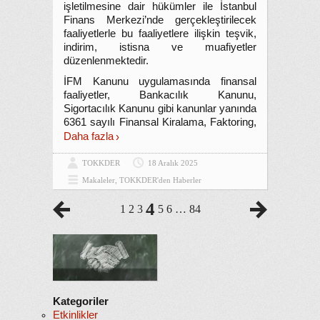
işletilmesine dair hükümler ile İstanbul
Finans Merkezi’nde gerçekleştirilecek
faaliyetlerle bu faaliyetlere ilişkin teşvik,
indirim, istisna ve muafiyetler
düzenlenmektedir.
İFM Kanunu uygulamasında finansal
faaliyetler, Bankacılık Kanunu,
Sigortacılık Kanunu gibi kanunlar yanında
6361 sayılı Finansal Kiralama, Faktoring,
Daha fazla
TOKKDER
18 Aralık 2025
Makaleler
,
TOKKDER'den Haberler
4
1
2
3
5
6
…
84
Kategoriler
Etkinlikler