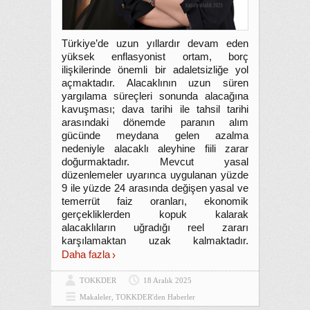
Türkiye’de uzun yıllardır devam eden
yüksek enflasyonist ortam, borç
ilişkilerinde önemli bir adaletsizliğe yol
açmaktadır. Alacaklının uzun süren
yargılama süreçleri sonunda alacağına
kavuşması; dava tarihi ile tahsil tarihi
arasındaki dönemde paranın alım
gücünde meydana gelen azalma
nedeniyle alacaklı aleyhine fiili zarar
doğurmaktadır. Mevcut yasal
düzenlemeler uyarınca uygulanan yüzde
9 ile yüzde 24 arasında değişen yasal ve
temerrüt faiz oranları, ekonomik
gerçekliklerden kopuk kalarak
alacaklıların uğradığı reel zararı
karşılamaktan uzak kalmaktadır.
Daha fazla
TOKKDER
18 Aralık 2025
Makaleler
,
TOKKDER'den Haberler