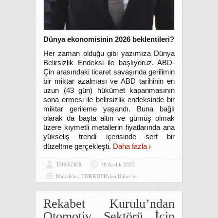
Dünya ekonomisinin 2026 beklentileri?
Her zaman olduğu gibi yazımıza Dünya
Belirsizlik Endeksi ile başlıyoruz. ABD-
Çin arasındaki ticaret savaşında gerilimin
bir miktar azalması ve ABD tarihinin en
uzun (43 gün) hükümet kapanmasının
sona ermesi ile belirsizlik endeksinde bir
miktar gerileme yaşandı. Buna bağlı
olarak da başta altın ve gümüş olmak
üzere kıymetli metallerin fiyatlarında ana
yükseliş trendi içerisinde sert bir
düzeltme gerçekleşti.
Daha fazla
TOKKDER
18 Aralık 2025
Makaleler
,
TOKKDER'den Haberler
Rekabet Kurulu’ndan
Otomotiv Sektörü İçin