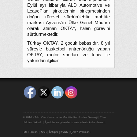
Eylül ayı itibarıyla ALD Automotive ve
LeasePlan şirketlerinin birleşmesinden
doğan küresel sürdürülebilir mobilite
markası Ayvens’ın Ülke Genel Müdürü
olarak atanan OKTAY, halen görevini
sürdürmektedir.
Türkay OKTAY, 2 çocuk babasıdır. 8 yıl
süreyle basketbol antrenörlüğü yapan
OKTAY, motor sporları ve tenis ile
yakından ilgilidir.
© 2014 - Tüm Oto Kiralama ve Mobilite Kuruluşları Derneği | Tüm
Hakları Saklıdır | İçerikler ve görseller izinsiz olarak kullanılamaz.
Site Haritası
|
SSS
|
İletişim
|
KVKK
|
Çerez Politikası