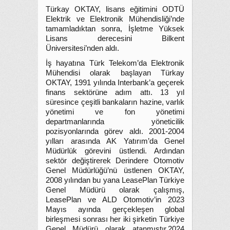
Türkay OKTAY, lisans eğitimini ODTÜ
Elektrik ve Elektronik Mühendisliği’nde
tamamladıktan sonra, İşletme Yüksek
Lisans derecesini Bilkent
Üniversitesi’nden aldı.
İş hayatına Türk Telekom’da Elektronik
Mühendisi olarak başlayan Türkay
OKTAY, 1991 yılında Interbank’a geçerek
finans sektörüne adım attı. 13 yıl
süresince çeşitli bankaların hazine, varlık
yönetimi ve fon yönetimi
departmanlarında yöneticilik
pozisyonlarında görev aldı. 2001-2004
yılları arasında AK Yatırım’da Genel
Müdürlük görevini üstlendi. Ardından
sektör değiştirerek Derindere Otomotiv
Genel Müdürlüğü’nü üstlenen OKTAY,
2008 yılından bu yana LeasePlan Türkiye
Genel Müdürü olarak çalışmış,
LeasePlan ve ALD Otomotiv’in 2023
Mayıs ayında gerçekleşen global
birleşmesi sonrası her iki şirketin Türkiye
Genel Müdürü olarak atanmıştır.2024