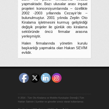
yapmaktadır. Bazı ulusalar arası inşaat
projeleri konsorsiyumlarında – özellikle
2002 -2003 yıllarında Cezayir’de –
bulunulmuştur. 2001 yılında Zeplin Oto
Kiralama işletmesini kurmuş geliştirdiği
değişik projeler ile günlük oto kiralama
sektöründe öncü firmalar arasına
yerleşmiştir.
Halen firmalarında yönetim kurulu
başkanlığı yapmakta olan Hakan SEVİM
evlidir.
© 2014 - Tüm Oto Kiralama ve Mobilite Kuruluşları Derneği | Tüm
Hakları Saklıdır | İçerikler ve görseller izinsiz olarak kullanılamaz.