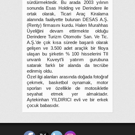
sürdürmektedir. Bu arada 2003 yılının
sonunda Esas Holding ve Derindere ile
ortak olarak, Ticari Araç Kiralama
alanında faaliyette bulunan DESAS A.Ş.
(Renty) firmasını kurdu. Halen Murahhas
Üyeliğini devam ettirmekte olduğu
Derindere Turizm Otomotiv San. Ve Tic.
A.Ş.’de çok kısa sürede başarılı olarak
gelişen ve 3.500 adet araçlık bir filoya
ulaşan bu şirketin % 100 hisselerini TII
unvanlı Kuveyt’li yatırım gurubuna
satarak farklı bir alanda da tecrübe
edinmiş oldu.
Özel ilgi alanları arasında doğada fotoğraf
çekmek, basketbol oynamak, motor
sporları ve özellikle de motosikletle
seyahat etmek yer almaktadır.
Aytekinhan YILDIRICI evli ve bir erkek
çocuk babasıdır.