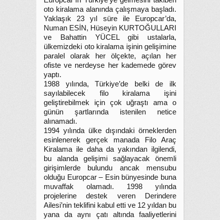
Europcar’ın Türkiye’ye gelmesini takiben
oto kiralama alanında çalışmaya başladı.
Yaklaşık 23 yıl süre ile Europcar’da,
Numan ESİN, Hüseyin KURTOĞULLARI
ve Bahattin YÜCEL gibi ustalarla,
ülkemizdeki oto kiralama işinin gelişimine
paralel olarak her ölçekte, açılan her
ofiste ve nerdeyse her kademede görev
yaptı.
1988 yılında, Türkiye’de belki de ilk
sayılabilecek filo kiralama işini
geliştirebilmek için çok uğraştı ama o
günün şartlarında istenilen netice
alınamadı.
1994 yılında ülke dışındaki örneklerden
esinlenerek gerçek manada Filo Araç
Kiralama ile daha da yakından ilgilendi,
bu alanda gelişimi sağlayacak önemli
girişimlerde bulundu ancak mensubu
olduğu Europcar – Esin bünyesinde buna
muvaffak olamadı. 1998 yılında
projelerine destek veren Derindere
Ailesi’nin teklifini kabul etti ve 12 yıldan bu
yana da aynı çatı altında faaliyetlerini